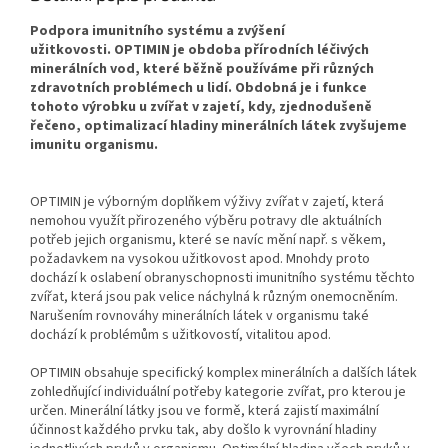
Podpora imunitního systému a zvýšení
užitkovosti. OPTIMIN je obdoba přírodních léčivých
minerálních vod, které běžně používáme při různých
zdravotních problémech u lidí. Obdobná je i funkce
tohoto výrobku u zvířat v zajetí, kdy, zjednodušeně
řečeno, optimalizací hladiny minerálních látek zvyšujeme
imunitu organismu.
OPTIMIN je výborným doplňkem výživy zvířat v zajetí, která
nemohou využít přirozeného výběru potravy dle aktuálních
potřeb jejich organismu, které se navíc mění např. s věkem,
požadavkem na vysokou užitkovost apod. Mnohdy proto
dochází k oslabení obranyschopnosti imunitního systému těchto
zvířat, která jsou pak velice náchylná k různým onemocněním.
Narušením rovnováhy minerálních látek v organismu také
dochází k problémům s užitkovostí, vitalitou apod.
OPTIMIN obsahuje specifický komplex minerálních a dalších látek
zohledňující individuální potřeby kategorie zvířat, pro kterou je
určen. Minerální látky jsou ve formě, která zajistí maximální
účinnost každého prvku tak, aby došlo k vyrovnání hladiny