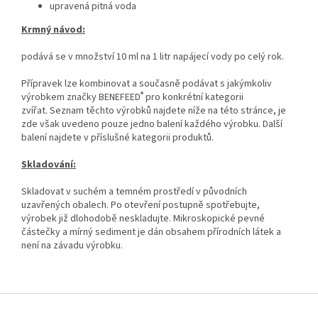
upravená pitná voda
Krmný návod:
podává se v množství 10 ml na 1 litr napájecí vody po celý rok.
Přípravek lze kombinovat a současně podávat s jakýmkoliv
®
výrobkem značky BENEFEED
pro konkrétní kategorii
zvířat. Seznam těchto výrobků najdete níže na této stránce, je
zde však uvedeno pouze jedno balení každého výrobku. Další
balení najdete v příslušné kategorii produktů.
Skladování:
Skladovat v suchém a temném prostředí v původních
uzavřených obalech. Po otevření postupně spotřebujte,
výrobek již dlohodobě neskladujte. Mikroskopické pevné
částečky a mírný sediment je dán obsahem přírodních látek a
není na závadu výrobku.
Z
á