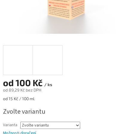
od
100 Kč
/ ks
od
89,29 Kč
bez DPH
Měrná
od 15 Kč / 100 ml
cena:
Zvolte variantu
Varianta
Možnosti doručení