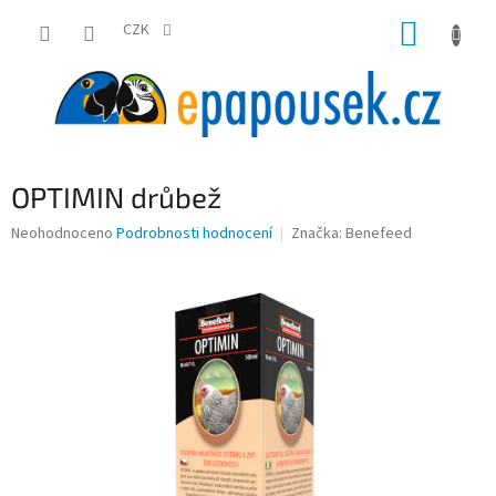
Přejít
NÁKUP
na
CZK
obsah
KOŠÍK
OPTIMIN drůbež
Průměrné
Neohodnoceno
Podrobnosti hodnocení
Značka:
Benefeed
hodnocení
produktu
je
0,0
z
5
hvězdiček.