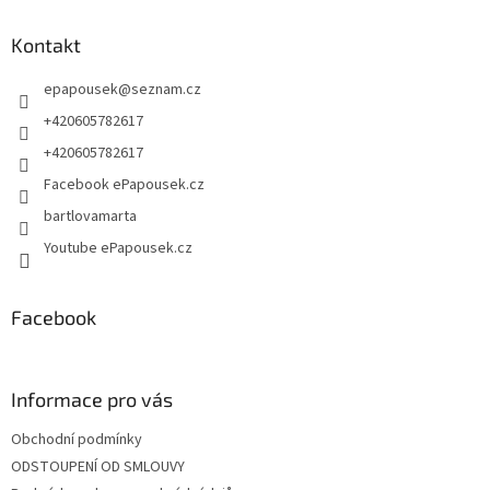
p
a
Kontakt
t
epapousek
@
seznam.cz
í
+420605782617
+420605782617
Facebook ePapousek.cz
bartlovamarta
Youtube ePapousek.cz
Facebook
Informace pro vás
Obchodní podmínky
ODSTOUPENÍ OD SMLOUVY