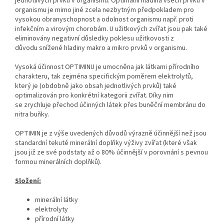
jednotlivých prvků v organismu. Optimální hladina všech prvků v
organismu je mimo jiné zcela nezbytným předpokladem pro
vysokou obranyschopnost a odolnost organismu např. proti
infekčním a virovým chorobám. U užitkových zvířat jsou pak také
eliminovány negativní důsledky poklesu užitkovosti z
důvodu snížené hladiny makro a mikro prvků v organismu.
Vysoká účinnost OPTIMINU je umocněna jak látkami přírodního
charakteru, tak zejména specifickým poměrem elektrolytů,
který je (obdobně jako obsah jednotlivých prvků) také
optimalizován pro konkrétní kategorii zvířat. Díky nim
se zrychluje přechod účinných látek přes buněční membránu do
nitra buňky.
OPTIMIN je z výše uvedených důvodů výrazně účinnější než jsou
standardní tekuté minerální doplňky výživy zvířat (které však
jsou již ze své podstaty až o 80% účinnější v porovnání s pevnou
formou minerálních doplňků).
Složení:
minerální látky
elektrolyty
přírodní látky