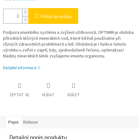
Přidat do košíku
Podpora imunitního systému a zvýšení užitkovosti. OPTIMIN je obdoba
přírodních léčivých minerálních vod, které běžně používáme při
různých zdravotních problémech u lidí. Obdobná je i funkce tohoto
výrobku u zvířat v zajetí, kdy, zjednodušeně řečeno, optimalizací
hladiny minerálních látek zvyšujeme imunitu organismu.
Detailní informace
ZEPTAT SE
HLÍDAT
SDÍLET
Popis
Diskuze
Detailní popis produktu