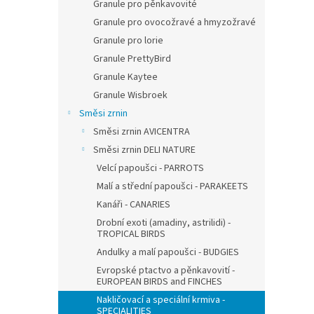
Granule pro pěnkavovité
Granule pro ovocožravé a hmyzožravé
Granule pro lorie
Granule PrettyBird
Granule Kaytee
Granule Wisbroek
Směsi zrnin
Směsi zrnin AVICENTRA
Směsi zrnin DELI NATURE
Velcí papoušci - PARROTS
Malí a střední papoušci - PARAKEETS
Kanáři - CANARIES
Drobní exoti (amadiny, astrilidi) -
TROPICAL BIRDS
Andulky a malí papoušci - BUDGIES
Evropské ptactvo a pěnkavovití -
EUROPEAN BIRDS and FINCHES
Nakličovací a speciální krmiva -
SPECIALITIES