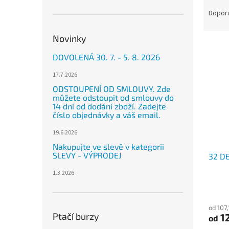
Ř
n
a
e
Dopor
z
l
e
Novinky
V
n
ý
í
DOVOLENÁ 30. 7. - 5. 8. 2026
p
p
17.7.2026
i
r
ODSTOUPENÍ OD SMLOUVY. Zde
s
o
můžete odstoupit od smlouvy do
p
d
14 dní od dodání zboží. Zadejte
r
u
číslo objednávky a váš email.
o
k
19.6.2026
d
t
u
ů
Nakupujte ve slevě v kategorii
SLEVY - VÝPRODEJ
32 DE
k
t
1.3.2026
ů
od 107
Ptačí burzy
1
od