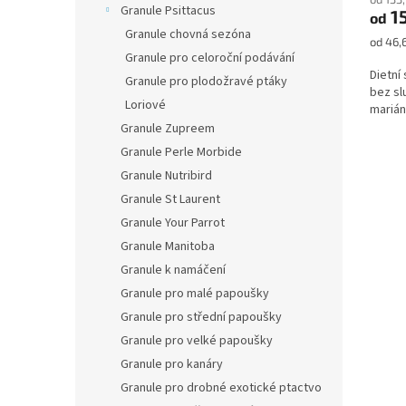
Granule Psittacus
1
od
Granule chovná sezóna
Měrná
od 46,6
Granule pro celoroční podávání
cena:
Dietní
Granule pro plodožravé ptáky
bez sl
Loriové
mariá
Granule Zupreem
Granule Perle Morbide
Granule Nutribird
Granule St Laurent
Granule Your Parrot
Granule Manitoba
Granule k namáčení
Granule pro malé papoušky
Granule pro střední papoušky
Granule pro velké papoušky
Granule pro kanáry
Granule pro drobné exotické ptactvo