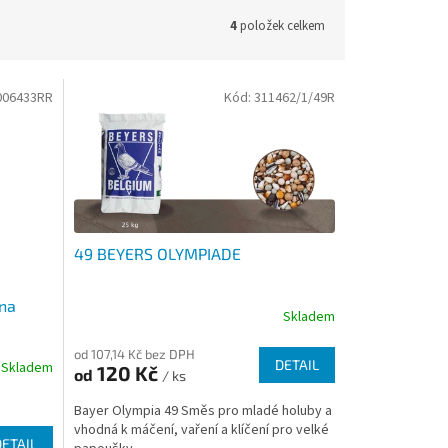
4
položek celkem
006433RR
Kód:
311462/1/49R
49 BEYERS OLYMPIADE
 na
Skladem
od 107,14 Kč bez DPH
DETAIL
Skladem
120 Kč
od
/ ks
Bayer Olympia 49 Směs pro mladé holuby a
vhodná k máčení, vaření a klíčení pro velké
DETAIL