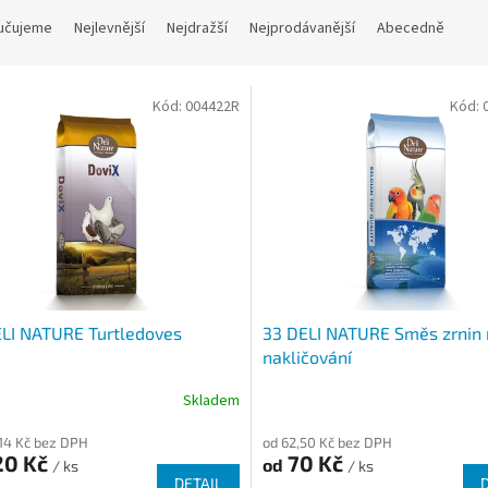
učujeme
Nejlevnější
Nejdražší
Nejprodávanější
Abecedně
Kód:
004422R
Kód:
LI NATURE Turtledoves
33 DELI NATURE Směs zrnin
nakličování
Skladem
,14 Kč bez DPH
od 62,50 Kč bez DPH
20 Kč
70 Kč
od
/ ks
/ ks
DETAIL