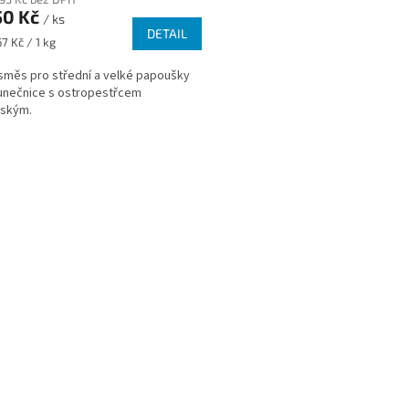
50 Kč
/ ks
DETAIL
7 Kč / 1 kg
 směs pro střední a velké papoušky
unečnice s ostropestřcem
nským.
O
v
l
á
d
a
c
í
p
r
v
k
y
v
ý