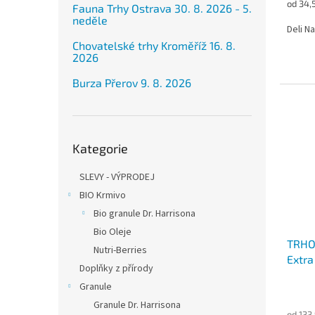
Měrná
od 34,5
Fauna Trhy Ostrava 30. 8. 2026 - 5.
cena:
neděle
Deli N
Chovatelské trhy Kroměříž 16. 8.
2026
Burza Přerov 9. 8. 2026
Přeskočit
Kategorie
kategorie
SLEVY - VÝPRODEJ
BIO Krmivo
Bio granule Dr. Harrisona
Bio Oleje
TRHO
Nutri-Berries
Extra
Doplňky z přírody
Granule
Granule Dr. Harrisona
od 133