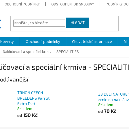
OBCHODNÍ PODMÍNKY
ODSTOUPENÍ OD SMLOUVY
PODMÍNKY OC
HLEDAT
Novinky
Obchodní podmínky
Chovatelské informace
Mi
Nakličovací a speciální krmiva - SPECIALITIES
ičovací a speciální krmiva - SPECIALIT
odávanější
TRHON CZECH
33 DELI NATURE
BREEDERS Parrot
zrnin na nakličov
Extra Diet
Skladem
Skladem
70 Kč
od
150 Kč
od