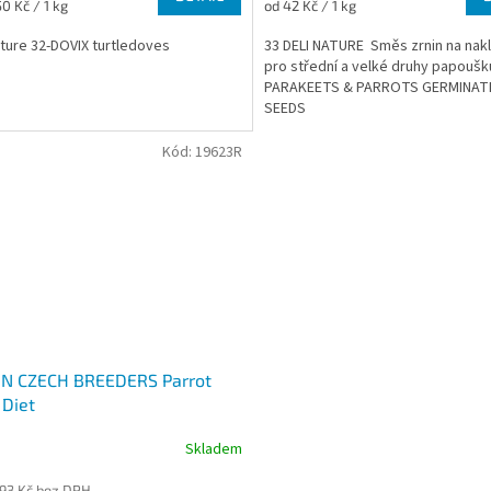
Měrná
0 Kč / 1 kg
od 42 Kč / 1 kg
cena:
ature 32-DOVIX turtledoves
33 DELI NATURE Směs zrnin na nakl
pro střední a velké druhy papouš
PARAKEETS & PARROTS GERMINAT
SEEDS
Kód:
19623R
N CZECH BREEDERS Parrot
 Diet
Skladem
,93 Kč bez DPH