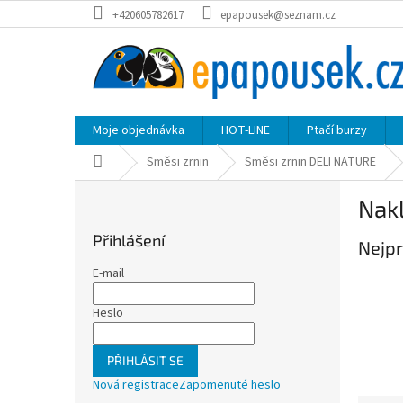
Přejít
+420605782617
epapousek@seznam.cz
na
obsah
Moje objednávka
HOT-LINE
Ptačí burzy
Domů
Směsi zrnin
Směsi zrnin DELI NATURE
P
Nakl
o
s
Přihlášení
Nejpr
t
r
E-mail
a
n
Heslo
n
í
PŘIHLÁSIT SE
p
Nová registrace
Zapomenuté heslo
a