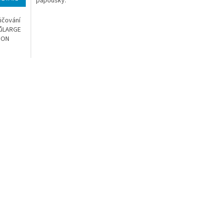
papoušky.
ičování
kůLARGE
ION