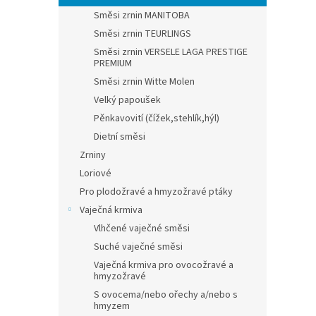
Směsi zrnin MANITOBA
Směsi zrnin TEURLINGS
Směsi zrnin VERSELE LAGA PRESTIGE
PREMIUM
Směsi zrnin Witte Molen
Velký papoušek
Pěnkavovití (čížek,stehlík,hýl)
Dietní směsi
Zrniny
Loriové
Pro plodožravé a hmyzožravé ptáky
Vaječná krmiva
Vlhčené vaječné směsi
Suché vaječné směsi
Vaječná krmiva pro ovocožravé a
hmyzožravé
S ovocema/nebo ořechy a/nebo s
hmyzem