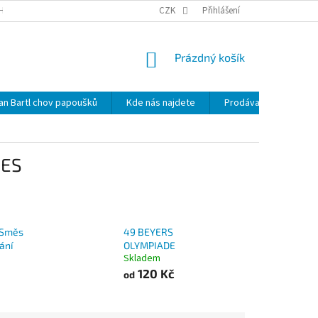
HRANY OSOBNÍCH ÚDAJŮ
NOVINKY
CZK
MAPA SERVERU
Přihlášení
KDE NÁS 
NÁKUPNÍ
Prázdný košík
KOŠÍK
lan Bartl chov papoušků
Kde nás najdete
Prodávané značky
IES
 Směs
49 BEYERS
ání
OLYMPIADE
Skladem
120 Kč
od