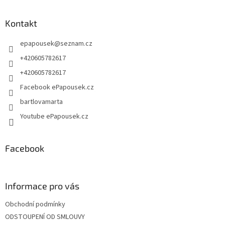
á
p
a
Kontakt
t
epapousek
@
seznam.cz
í
+420605782617
+420605782617
Facebook ePapousek.cz
bartlovamarta
Youtube ePapousek.cz
Facebook
Informace pro vás
Obchodní podmínky
ODSTOUPENÍ OD SMLOUVY