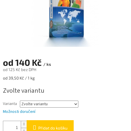
od
140 Kč
/ ks
od
125 Kč
bez DPH
Měrná
od 39,50 Kč / 1 kg
cena:
Zvolte variantu
Varianta
Možnosti doručení
Přidat do košíku