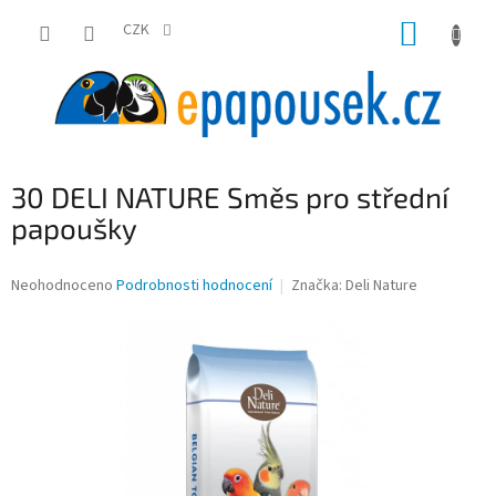
Přejít
NÁKUP
na
CZK
obsah
KOŠÍK
30 DELI NATURE Směs pro střední
papoušky
Průměrné
Neohodnoceno
Podrobnosti hodnocení
Značka:
Deli Nature
hodnocení
produktu
je
0,0
z
5
hvězdiček.