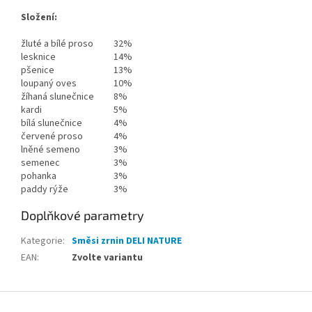
Složení:
žluté a bílé proso
32%
lesknice
14%
pšenice
13%
loupaný oves
10%
žíhaná slunečnice
8%
kardi
5%
bílá slunečnice
4%
červené proso
4%
lněné semeno
3%
semenec
3%
pohanka
3%
paddy rýže
3%
Doplňkové parametry
Kategorie
:
Směsi zrnin DELI NATURE
EAN
:
Zvolte variantu
Z