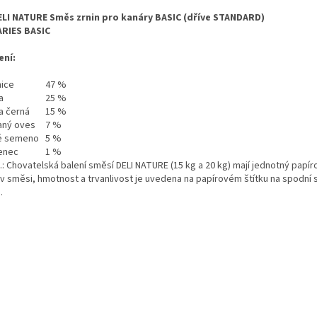
ELI NATURE Směs zrnin pro kanáry BASIC (dříve STANDARD)
RIES BASIC
ení:
nice
47 %
a
25 %
a černá
15 %
aný oves
7 %
né semeno
5 %
enec
1 %
: Chovatelská balení směsí DELI NATURE (15 kg a 20 kg) mají jednotný papír
v směsi, hmotnost a trvanlivost je uvedena na papírovém štítku na spodní 
.