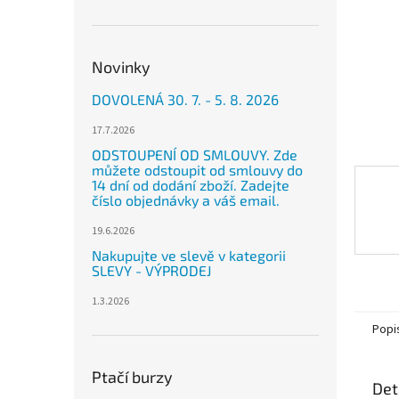
n
e
l
Novinky
DOVOLENÁ 30. 7. - 5. 8. 2026
17.7.2026
ODSTOUPENÍ OD SMLOUVY. Zde
můžete odstoupit od smlouvy do
14 dní od dodání zboží. Zadejte
číslo objednávky a váš email.
19.6.2026
Nakupujte ve slevě v kategorii
SLEVY - VÝPRODEJ
1.3.2026
Popi
Ptačí burzy
Det