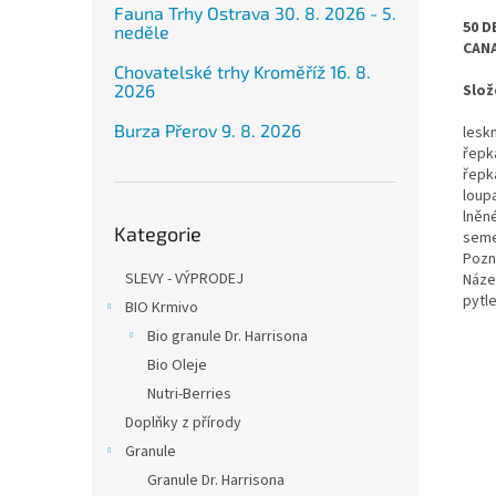
Fauna Trhy Ostrava 30. 8. 2026 - 5.
50 D
neděle
CANA
Chovatelské trhy Kroměříž 16. 8.
2026
Slož
Burza Přerov 9. 8. 2026
lesk
řepk
řepk
loup
Přeskočit
lně
Kategorie
kategorie
sem
Pozn.
SLEVY - VÝPRODEJ
Náze
pytle
BIO Krmivo
Bio granule Dr. Harrisona
Bio Oleje
Nutri-Berries
Doplňky z přírody
Granule
Granule Dr. Harrisona