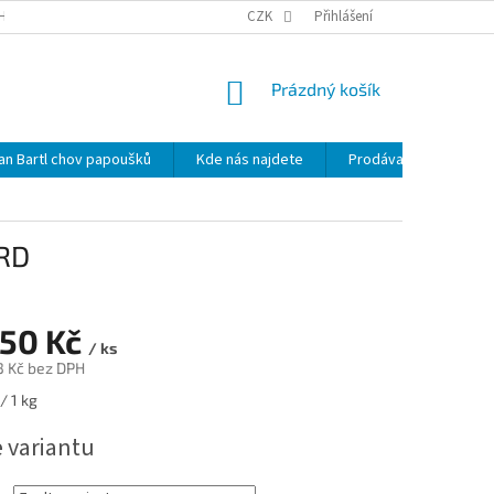
HRANY OSOBNÍCH ÚDAJŮ
NOVINKY
CZK
MAPA SERVERU
Přihlášení
KDE NÁS 
NÁKUPNÍ
Prázdný košík
KOŠÍK
lan Bartl chov papoušků
Kde nás najdete
Prodávané značky
ARD
150 Kč
/ ks
3 Kč
bez DPH
/ 1 kg
e variantu