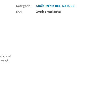
Kategorie
:
Směsi zrnin DELI NATURE
EAN
:
Zvolte variantu
ový obal.
straně