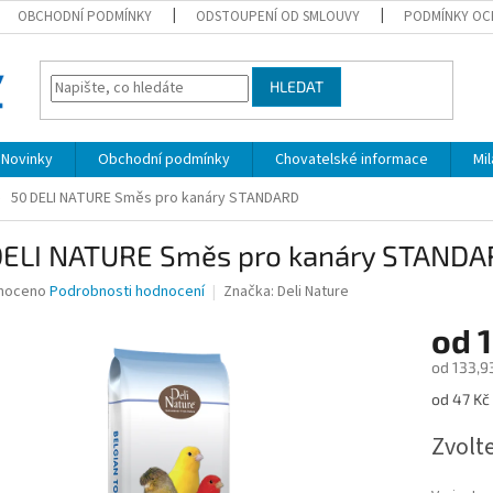
OBCHODNÍ PODMÍNKY
ODSTOUPENÍ OD SMLOUVY
PODMÍNKY OC
HLEDAT
Novinky
Obchodní podmínky
Chovatelské informace
Mi
50 DELI NATURE Směs pro kanáry STANDARD
DELI NATURE Směs pro kanáry STAND
né
noceno
Podrobnosti hodnocení
Značka:
Deli Nature
ní
od
u
od
133,9
Měrná
od 47 Kč 
cena:
ek.
Zvolt