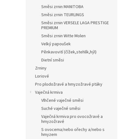
Směsi zrnin MANITOBA
Směsi zrnin TEURLINGS
Směsi zrnin VERSELE LAGA PRESTIGE
PREMIUM
Směsi zrnin Witte Molen
Velký papoušek
Pěnkavovití (čížek,stehlík,hýl)
Dietní směsi
Zrniny
Loriové
Pro plodožravé a hmyzožravé ptáky
Vaječná krmiva
Vlhčené vaječné směsi
Suché vaječné směsi
Vaječná krmiva pro ovocožravé a
hmyzožravé
S ovocema/nebo ořechy a/nebo s
hmyzem