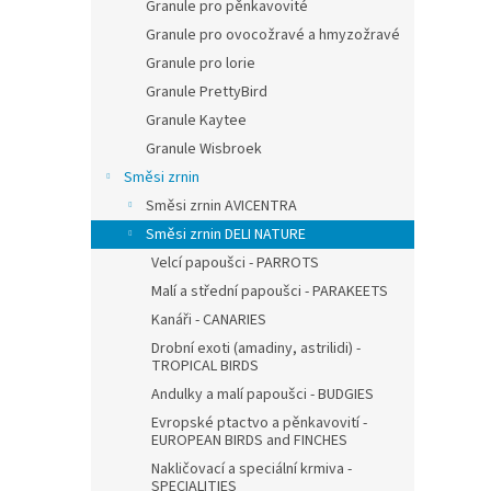
Granule pro pěnkavovité
Granule pro ovocožravé a hmyzožravé
Granule pro lorie
Granule PrettyBird
Granule Kaytee
Granule Wisbroek
Směsi zrnin
Směsi zrnin AVICENTRA
Směsi zrnin DELI NATURE
Velcí papoušci - PARROTS
Malí a střední papoušci - PARAKEETS
Kanáři - CANARIES
Drobní exoti (amadiny, astrilidi) -
TROPICAL BIRDS
Andulky a malí papoušci - BUDGIES
Evropské ptactvo a pěnkavovití -
EUROPEAN BIRDS and FINCHES
Nakličovací a speciální krmiva -
SPECIALITIES