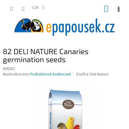
Přejít
NÁKUP
na
CZK
obsah
KOŠÍK
82 DELI NATURE Canaries
germination seeds
006382
Průměrné
Neohodnoceno
Podrobnosti hodnocení
Značka:
Deli Nature
hodnocení
produktu
je
0,0
z
5
hvězdiček.