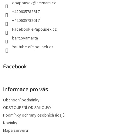
epapousek
@
seznam.cz
í
+420605782617
+420605782617
Facebook ePapousek.cz
bartlovamarta
Youtube ePapousek.cz
Facebook
Informace pro vás
Obchodní podmínky
ODSTOUPENÍ OD SMLOUVY
Podmínky ochrany osobních údajů
Novinky
Mapa serveru