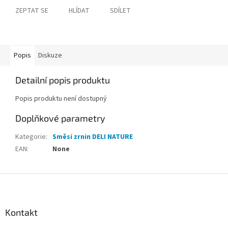
ZEPTAT SE
HLÍDAT
SDÍLET
Popis
Diskuze
Detailní popis produktu
Popis produktu není dostupný
Doplňkové parametry
Kategorie
:
Směsi zrnin DELI NATURE
EAN
:
None
Z
á
p
a
Kontakt
t