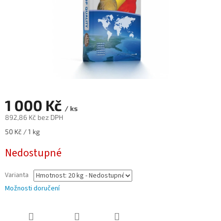
1 000 Kč
/ ks
892,86 Kč bez DPH
Měrná
50 Kč / 1 kg
cena:
Nedostupné
Varianta
Možnosti doručení