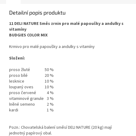
Detailní popis produktu
11 DELI NATURE Směs zrnin pro malé papoušky a andulky s
vitamíny
BUDGIES COLOR MIX
Krmivo pro malé papoušky a andulky s vitamíny
Složení:
proso žluté
50 %
proso bílé
20 %
lesknice
10 %
loupaný oves
10 %
proso červené
4 %
vitaminové granule
3 %
lněné semeno
2 %
kardi
1 %
Pozn.: Chovatelská balení směsí DELI NATURE (20 kg) mají
jednotný papírový obal.