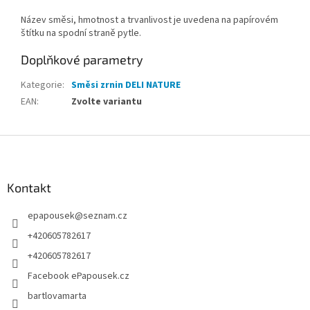
Název směsi, hmotnost a trvanlivost je uvedena na papírovém
štítku na spodní straně pytle.
Doplňkové parametry
Kategorie
:
Směsi zrnin DELI NATURE
EAN
:
Zvolte variantu
Z
á
p
a
Kontakt
t
epapousek
@
seznam.cz
í
+420605782617
+420605782617
Facebook ePapousek.cz
bartlovamarta