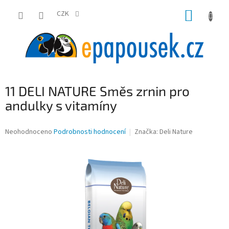
Přejít
NÁKUP
na
CZK
obsah
KOŠÍK
11 DELI NATURE Směs zrnin pro
andulky s vitamíny
Průměrné
Neohodnoceno
Podrobnosti hodnocení
Značka:
Deli Nature
hodnocení
produktu
je
0,0
z
5
hvězdiček.