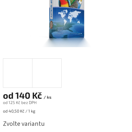
od
140 Kč
/ ks
od
125 Kč
bez DPH
Měrná
od 40,50 Kč / 1 kg
cena:
Zvolte variantu