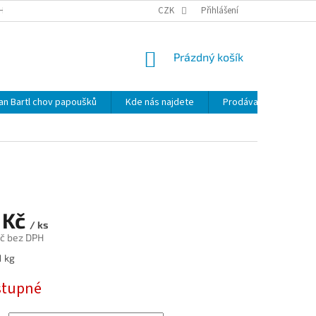
HRANY OSOBNÍCH ÚDAJŮ
NOVINKY
CZK
MAPA SERVERU
Přihlášení
KDE NÁS 
NÁKUPNÍ
Prázdný košík
KOŠÍK
lan Bartl chov papoušků
Kde nás najdete
Prodávané značky
 Kč
/ ks
č bez DPH
1 kg
stupné