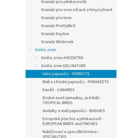
Granule pro pěnkavovité
Granule pro ovocožravé a hmyzožravé
Granule pro lorie
Granule PrettyBird
Granule Kaytee
Granule Wisbroek
Směsi zrnin
Směsi zrnin AVICENTRA
Směsi zrnin DELI NATURE
Velcí papoušci - PARROTS
Malí a střední papoušci - PARAKEETS
Kanáři - CANARIES
Drobní exoti (amadiny, astrilidi) -
TROPICAL BIRDS
Andulky a malí papoušci - BUDGIES
Evropské ptactvo a pěnkavovití -
EUROPEAN BIRDS and FINCHES
Nakličovací a speciální krmiva -
SPECIALITIES