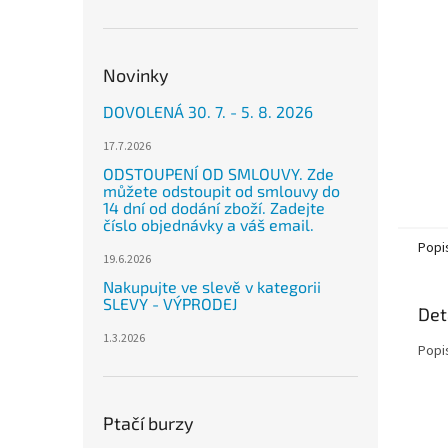
n
e
l
Novinky
DOVOLENÁ 30. 7. - 5. 8. 2026
17.7.2026
ODSTOUPENÍ OD SMLOUVY. Zde
můžete odstoupit od smlouvy do
14 dní od dodání zboží. Zadejte
číslo objednávky a váš email.
Popi
19.6.2026
Nakupujte ve slevě v kategorii
SLEVY - VÝPRODEJ
Det
1.3.2026
Popi
Ptačí burzy