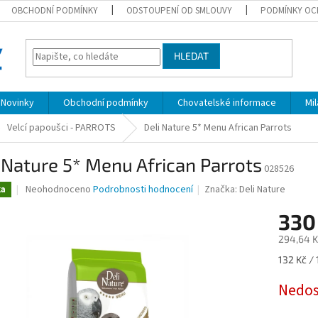
OBCHODNÍ PODMÍNKY
ODSTOUPENÍ OD SMLOUVY
PODMÍNKY OC
HLEDAT
Novinky
Obchodní podmínky
Chovatelské informace
Mi
Velcí papoušci - PARROTS
Deli Nature 5* Menu African Parrots
 Nature 5* Menu African Parrots
028526
Průměrné
Neohodnoceno
Podrobnosti hodnocení
Značka:
Deli Nature
ka
hodnocení
produktu
330
je
294,64 K
0,0
z
Měrná
132 Kč / 
5
cena:
hvězdiček.
Nedo