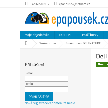
Přejít
+420605782617
epapousek@seznam.cz
na
obsah
Moje objednávka
HOT-LINE
Ptačí burzy
Domů
Směsi zrnin
Směsi zrnin DELI NATURE
P
Deli
o
s
Přihlášení
Novin
t
r
E-mail
a
n
Heslo
n
í
PŘIHLÁSIT SE
p
Nová registrace
Zapomenuté heslo
a