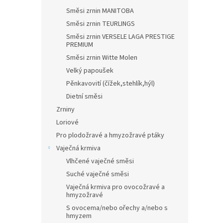
Směsi zrnin MANITOBA
Směsi zrnin TEURLINGS
Směsi zrnin VERSELE LAGA PRESTIGE
PREMIUM
Směsi zrnin Witte Molen
Velký papoušek
Pěnkavovití (čížek,stehlík,hýl)
Dietní směsi
Zrniny
Loriové
Pro plodožravé a hmyzožravé ptáky
Vaječná krmiva
Vlhčené vaječné směsi
Suché vaječné směsi
Vaječná krmiva pro ovocožravé a
hmyzožravé
S ovocema/nebo ořechy a/nebo s
hmyzem