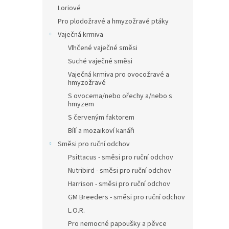
Loriové
Pro plodožravé a hmyzožravé ptáky
Vaječná krmiva
Vlhčené vaječné směsi
Suché vaječné směsi
Vaječná krmiva pro ovocožravé a
hmyzožravé
S ovocema/nebo ořechy a/nebo s
hmyzem
S červeným faktorem
Bílí a mozaikoví kanáři
Směsi pro ruční odchov
Psittacus - směsi pro ruční odchov
Nutribird - směsi pro ruční odchov
Harrison - směsi pro ruční odchov
GM Breeders - směsi pro ruční odchov
L.O.R.
Pro nemocné papoušky a pěvce