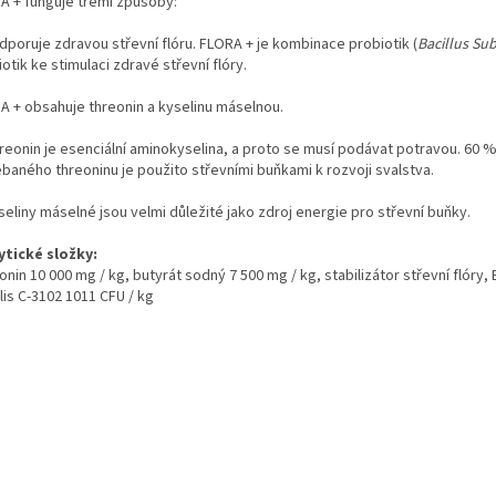
A + funguje třemi způsoby:
dporuje zdravou střevní flóru. FLORA + je kombinace probiotik (
Bacillus Sub
otik ke stimulaci zdravé střevní flóry.
A + obsahuje threonin a kyselinu máselnou.
hreonin je esenciální aminokyselina, a proto se musí podávat potravou. 60 
ebaného threoninu je použito střevními buňkami k rozvoji svalstva.
seliny máselné jsou velmi důležité jako zdroj energie pro střevní buňky.
ytické složky:
nin 10 000 mg / kg, butyrát sodný 7 500 mg / kg, stabilizátor střevní flóry, 
lis C-3102 1011 CFU / kg