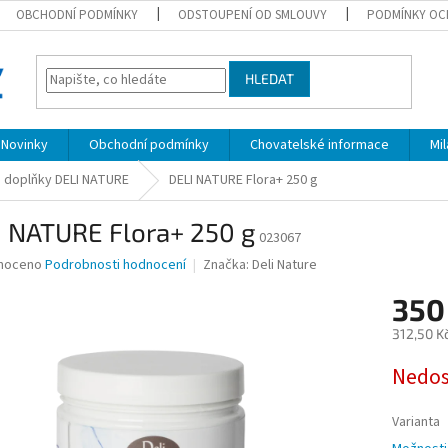
OBCHODNÍ PODMÍNKY
ODSTOUPENÍ OD SMLOUVY
PODMÍNKY OC
HLEDAT
Novinky
Obchodní podmínky
Chovatelské informace
Mi
é doplňky DELI NATURE
DELI NATURE Flora+ 250 g
I NATURE Flora+ 250 g
023067
né
noceno
Podrobnosti hodnocení
Značka:
Deli Nature
ní
350
u
312,50 K
Měrná
Nedo
cena:
ek.
Varianta