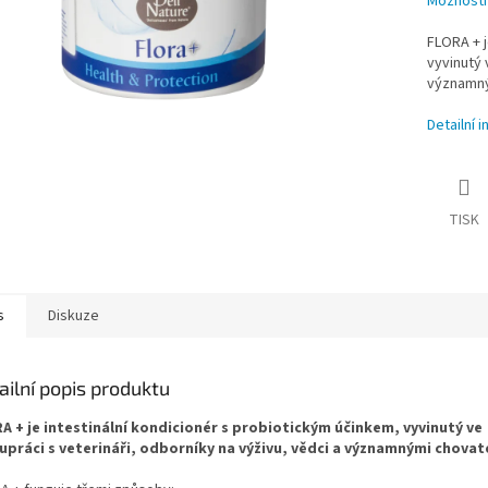
Možnosti
FLORA + j
vyvinutý 
významný
Detailní 
TISK
s
Diskuze
ailní popis produktu
A + je intestinální kondicionér s probiotickým účinkem, vyvinutý ve
upráci s veterináři, odborníky na výživu, vědci a významnými chovate