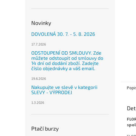
n
e
l
Novinky
DOVOLENÁ 30. 7. - 5. 8. 2026
17.7.2026
ODSTOUPENÍ OD SMLOUVY. Zde
můžete odstoupit od smlouvy do
14 dní od dodání zboží. Zadejte
číslo objednávky a váš email.
19.6.2026
Nakupujte ve slevě v kategorii
Popi
SLEVY - VÝPRODEJ
1.3.2026
Det
FLOR
spol
Ptačí burzy