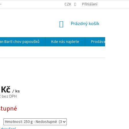
HRANY OSOBNÍCH ÚDAJŮ
NOVINKY
CZK
MAPA SERVERU
Přihlášení
KDE NÁS 
NÁKUPNÍ
Prázdný košík
KOŠÍK
lan Bartl chov papoušků
Kde nás najdete
Prodávané značky
 Kč
/ ks
č bez DPH
stupné