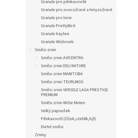
Granule pro pěnkavovité
Granule pro ovocožravé a hmyzožravé
Granule pro lorie
Granule PrettyBird
Granule Kaytee
Granule Wisbroek
Směsi zrnin
Směsi zrnin AVICENTRA
Směsi zrnin DELI NATURE
Směsi zrnin MANITOBA
Směsi zrnin TEURLINGS
Směsi zrnin VERSELE LAGA PRESTIGE
PREMIUM
Směsi zrnin Witte Molen
Velký papoušek
Pěnkavovití (čížek,stehlík,hýl)
Dietní směsi
Zrniny