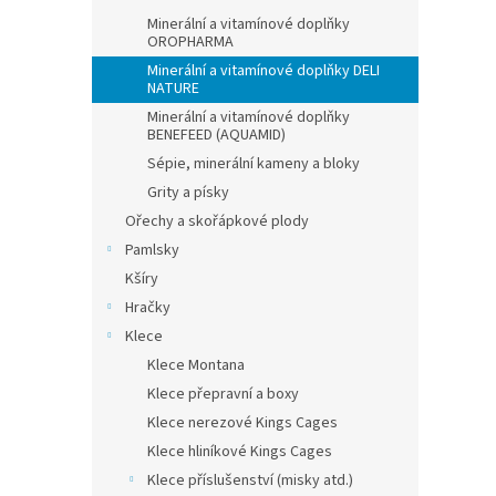
Minerální a vitamínové doplňky
OROPHARMA
Minerální a vitamínové doplňky DELI
NATURE
Minerální a vitamínové doplňky
BENEFEED (AQUAMID)
Sépie, minerální kameny a bloky
Grity a písky
Ořechy a skořápkové plody
Pamlsky
Kšíry
Hračky
Klece
Klece Montana
Klece přepravní a boxy
Klece nerezové Kings Cages
Klece hliníkové Kings Cages
Klece příslušenství (misky atd.)