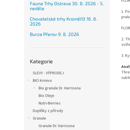
FLOR
Fauna Trhy Ostrava 30. 8. 2026 - 5.
neděle
1. Po
prebi
Chovatelské trhy Kroměříž 16. 8.
2026
FLOR
Burza Přerov 9. 8. 2026
2. T
vstř
Přeskočit
3. Ky
Kategorie
kategorie
Anal
Threo
SLEVY - VÝPRODEJ
subti
BIO Krmivo
Bio granule Dr. Harrisona
Bio Oleje
Nutri-Berries
Doplňky z přírody
Granule
Granule Dr. Harrisona