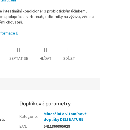
 doručení
e intestinální kondicionér s probiotickým účinkem,
ve spolupráci s veterináři, odborníky na výživu, vědci a
mi chovateli.
informace
ZEPTAT SE
HLÍDAT
SDÍLET
Doplňkové parametry
Minerální a vitamínové
Kategorie
:
li.
doplňky DELI NATURE
EAN
:
5411860805028