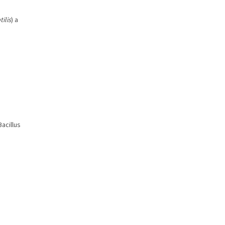
tilis
) a
%
Bacillus