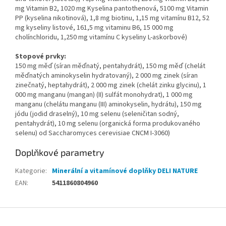
mg Vitamin B2, 1020 mg Kyselina pantothenová, 5100 mg Vitamin
PP (kyselina nikotinová), 1,8 mg biotinu, 1,15 mg vitamínu B12, 52
mg kyseliny listové, 161,5 mg vitaminu B6, 15 000 mg
cholínchloridu, 1,250 mg vitamínu C kyseliny L-askorbové)
Stopové prvky:
150 mg měď (síran měďnatý, pentahydrát), 150 mg měď (chelát
měďnatých aminokyselin hydratovaný), 2 000 mg zinek (síran
zinečnatý, heptahydrát), 2 000 mg zinek (chelát zinku glycinu), 1
000 mg manganu (mangan) (II) sulfát monohydrat), 1 000 mg
manganu (chelátu manganu (III) aminokyselin, hydrátu), 150 mg
jódu (jodid draselný), 10 mg selenu (seleničitan sodný,
pentahydrát), 10 mg selenu (organická forma produkovaného
selenu) od Saccharomyces cerevisiae CNCM I-3060)
Doplňkové parametry
Kategorie
:
Minerální a vitamínové doplňky DELI NATURE
EAN
:
5411860804960
Z
á