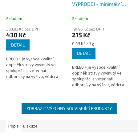
VÝPRODEJ - minimální
trvanlovost do 04/2026
Skladem
Skladem
383,93 Kč bez DPH
191,96 Kč bez DPH
430 Kč
215 Kč
Měrná
0,43 Kč / 1 g
DETAIL
cena:
DETAIL
BREED + je vysoce kvalitní
doplněk stravy vyvinutý ve
BREED + je vysoce kvalitní
spolupráci s veterináři,
doplněk stravy vyvinutý ve
odborníky na výživu, vědci a
spolupráci s veterináři,
významnými chovateli. BREED +
odborníky na výživu, vědci a
má jedinečné složení
významnými chovateli. BREED +
aminokyselin,...
má jedinečné složení
aminokyselin,...
ZOBRAZIT VŠECHNY SOUVISEJÍCÍ PRODUKTY
Popis
Diskuze