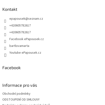
p
a
Kontakt
t
epapousek
@
seznam.cz
í
+420605782617
+420605782617
Facebook ePapousek.cz
bartlovamarta
Youtube ePapousek.cz
Facebook
Informace pro vás
Obchodní podmínky
ODSTOUPENÍ OD SMLOUVY