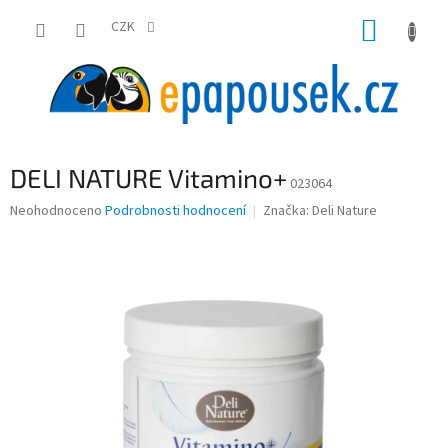
Přejít
NÁKUP
na
CZK
obsah
KOŠÍK
DELI NATURE Vitamino+
023064
Průměrné
Neohodnoceno
Podrobnosti hodnocení
Značka:
Deli Nature
hodnocení
produktu
je
0,0
z
5
hvězdiček.