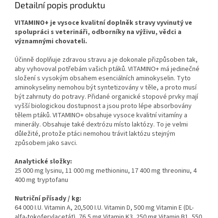
Detailní popis produktu
VITAMINO+ je vysoce kvalitní doplněk stravy vyvinutý ve
spolupráci s veterináři, odborníky na výživu, vědci a
významnými chovateli.
Účinně doplňuje zdravou stravu a je dokonale přizpůsoben tak,
aby vyhovoval potřebám vašich ptáků. VITAMINO+ má jedinečné
složení s vysokým obsahem esenciálních aminokyselin. Tyto
aminokyseliny nemohou být syntetizovány v těle, a proto musí
být zahrnuty do potravy. Přidané organické stopové prvky mají
vyšší biologickou dostupnost a jsou proto lépe absorbovány
tělem ptáků. VITAMINO+ obsahuje vysoce kvalitní vitamíny a
minerály. Obsahuje také dextrózu místo laktózy. To je velmi
důležité, protože ptáci nemohou trávit laktózu stejným
způsobem jako savci.
Analytické složky:
25 000 mg lysinu, 11 000 mg methioninu, 17 400 mg threoninu, 4
400 mg tryptofanu
Nutriční přísady / kg:
64 000 I.U. Vitamin A, 20,500 I.U. Vitamin D, 500 mg Vitamin E (DL-
alfa-tokoferylacetát), 76,5 mg Vitamin K3, 250 mg Vitamin B1, 550