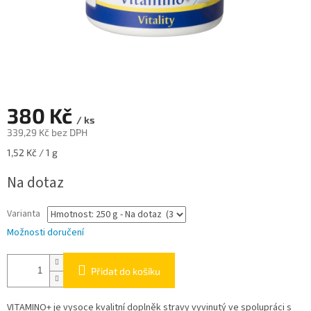
380 Kč
/ ks
339,29 Kč bez DPH
Měrná
1,52 Kč / 1 g
cena:
Na dotaz
Varianta
Možnosti doručení
Přidat do košíku
VITAMINO+ je vysoce kvalitní doplněk stravy vyvinutý ve spolupráci s