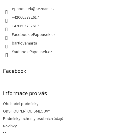
t
epapousek
@
seznam.cz
í
+420605782617
+420605782617
Facebook ePapousek.cz
bartlovamarta
Youtube ePapousek.cz
Facebook
Informace pro vás
Obchodní podmínky
ODSTOUPENÍ OD SMLOUVY
Podmínky ochrany osobních údajů
Novinky