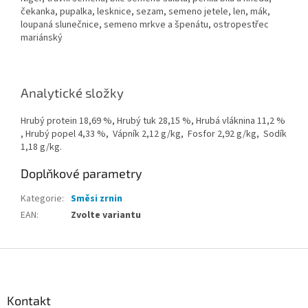
čekanka, pupalka, lesknice, sezam, semeno jetele, len, mák,
loupaná slunečnice, semeno mrkve a špenátu, ostropestřec
mariánský
Analytické složky
Hrubý protein 18,69 %, Hrubý tuk 28,15 %, Hrubá vláknina 11,2 %
, Hrubý popel 4,33 %, Vápník 2,12 g/kg, Fosfor 2,92 g/kg, Sodík
1,18 g/kg.
Doplňkové parametry
Kategorie
:
Směsi zrnin
EAN
:
Zvolte variantu
Z
á
p
a
Kontakt