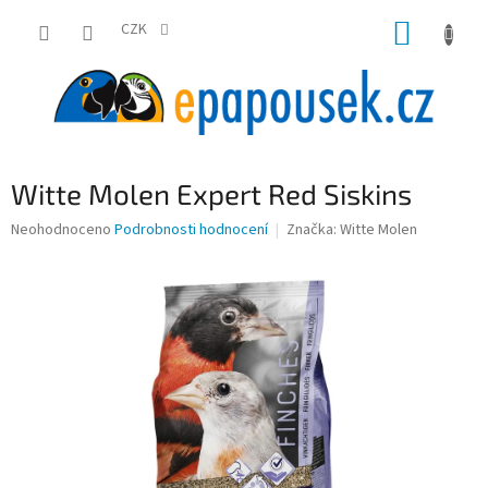
Přejít
NÁKUP
na
CZK
obsah
KOŠÍK
Witte Molen Expert Red Siskins
Průměrné
Neohodnoceno
Podrobnosti hodnocení
Značka:
Witte Molen
hodnocení
produktu
je
0,0
z
5
hvězdiček.