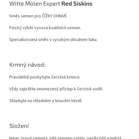
Witte Molen Expert
Red Siskins
Směs semen pro ČÍŽKY OHNIVÉ
Pestrý výběr vysoce kvalitních semen.
Specializovaná směs s vysokým obsahem tuku.
Krmný návod:
P
ravidelně poskytujte čerstvé krmivo.
Vždy zajistěte neomezený přístup k čerstvé vodě.
Skladujte na chladném a tmavém místě.
Složení
Niger, travní semena, bílé semeno salátu, perilla bílá a hnědá,