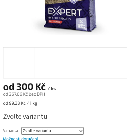
od
300 Kč
/ ks
od
267,86 Kč
bez DPH
Měrná
od 99,33 Kč / 1 kg
cena:
Zvolte variantu
Varianta
Možnosti doručení