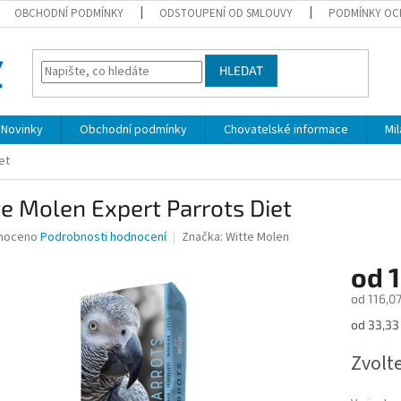
OBCHODNÍ PODMÍNKY
ODSTOUPENÍ OD SMLOUVY
PODMÍNKY OC
HLEDAT
Novinky
Obchodní podmínky
Chovatelské informace
Mi
et
e Molen Expert Parrots Diet
né
noceno
Podrobnosti hodnocení
Značka:
Witte Molen
ní
od
u
od
116,07
Měrná
od 33,33 
cena:
ek.
Zvolt