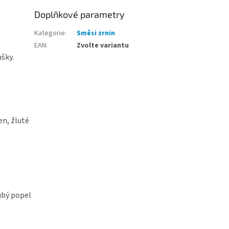
Doplňkové parametry
Kategorie
:
Směsi zrnin
EAN
:
Zvolte variantu
šky.
en, žluté
ubý popel