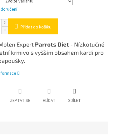
 doručení
Přidat do košíku
Molen Expert
Parrots Diet -
Nízkotučné
tní krmivo s vyšším obsahem kardi pro
papoušky.
informace
ZEPTAT SE
HLÍDAT
SDÍLET