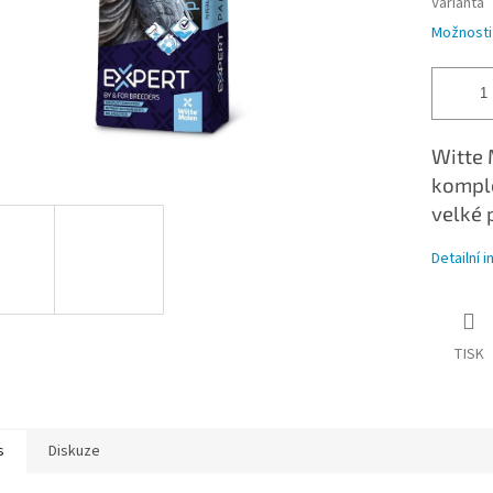
Varianta
Možnosti
Witte 
komple
velké 
Detailní 
TISK
s
Diskuze