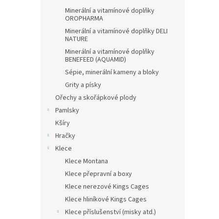
Minerální a vitamínové doplňky
OROPHARMA
Minerální a vitamínové doplňky DELI
NATURE
Minerální a vitamínové doplňky
BENEFEED (AQUAMID)
Sépie, minerální kameny a bloky
Grity a písky
Ořechy a skořápkové plody
Pamlsky
Kšíry
Hračky
Klece
Klece Montana
Klece přepravní a boxy
Klece nerezové Kings Cages
Klece hliníkové Kings Cages
Klece příslušenství (misky atd.)