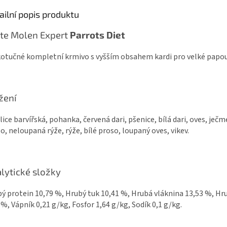
ailní popis produktu
te Molen Expert
Parrots Diet
otučné kompletní krmivo s vyšším obsahem kardi pro velké papou
žení
lice barvířská, pohanka, červená dari, pšenice, bílá dari, oves, ječm
o, neloupaná rýže, rýže, bílé proso, loupaný oves, vikev.
lytické složky
ý protein 10,79 %, Hrubý tuk 10,41 %, Hrubá vláknina 13,53 %, Hr
 %, Vápník 0,21 g/kg, Fosfor 1,64 g/kg, Sodík 0,1 g/kg.