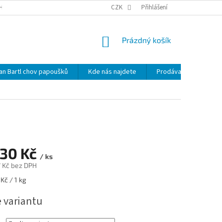
HRANY OSOBNÍCH ÚDAJŮ
NOVINKY
CZK
MAPA SERVERU
Přihlášení
KDE NÁS 
NÁKUPNÍ
Prázdný košík
KOŠÍK
lan Bartl chov papoušků
Kde nás najdete
Prodávané značky
130 Kč
/ ks
 Kč
bez DPH
Kč / 1 kg
e variantu