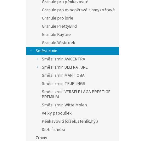
Granule pro pěnkavovité
Granule pro ovocožravé a hmyzožravé
Granule pro lorie
Granule PrettyBird
Granule Kaytee
Granule Wisbroek
Směsi zrnin
Směsi zrnin AVICENTRA
Směsi zrnin DELI NATURE
Směsi zrnin MANITOBA
Směsi zrnin TEURLINGS
Směsi zrnin VERSELE LAGA PRESTIGE
PREMIUM
Směsi zrnin Witte Molen
Velký papoušek
Pěnkavovití (čížek,stehlík,hýl)
Dietní směsi
Zrniny