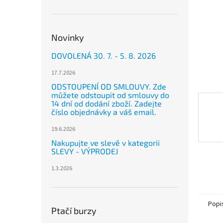
n
e
l
Novinky
DOVOLENÁ 30. 7. - 5. 8. 2026
17.7.2026
ODSTOUPENÍ OD SMLOUVY. Zde
můžete odstoupit od smlouvy do
14 dní od dodání zboží. Zadejte
číslo objednávky a váš email.
19.6.2026
Nakupujte ve slevě v kategorii
SLEVY - VÝPRODEJ
1.3.2026
Popi
Ptačí burzy