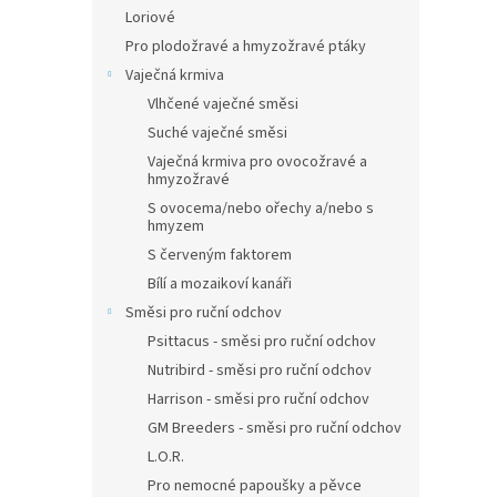
Loriové
Pro plodožravé a hmyzožravé ptáky
Vaječná krmiva
Vlhčené vaječné směsi
Suché vaječné směsi
Vaječná krmiva pro ovocožravé a
hmyzožravé
S ovocema/nebo ořechy a/nebo s
hmyzem
S červeným faktorem
Bílí a mozaikoví kanáři
Směsi pro ruční odchov
Psittacus - směsi pro ruční odchov
Nutribird - směsi pro ruční odchov
Harrison - směsi pro ruční odchov
GM Breeders - směsi pro ruční odchov
L.O.R.
Pro nemocné papoušky a pěvce