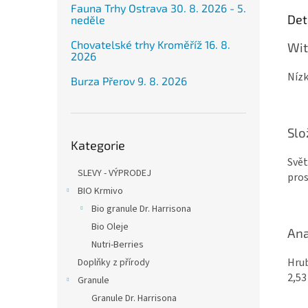
Fauna Trhy Ostrava 30. 8. 2026 - 5.
Det
neděle
Chovatelské trhy Kroměříž 16. 8.
Wit
2026
Nízk
Burza Přerov 9. 8. 2026
Slo
Přeskočit
Kategorie
kategorie
Svět
SLEVY - VÝPRODEJ
pros
BIO Krmivo
Bio granule Dr. Harrisona
Bio Oleje
Ana
Nutri-Berries
Hrub
Doplňky z přírody
2,53
Granule
Granule Dr. Harrisona