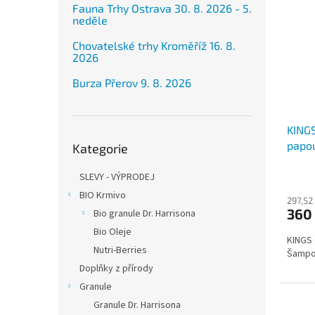
Fauna Trhy Ostrava 30. 8. 2026 - 5.
neděle
Chovatelské trhy Kroměříž 16. 8.
2026
Burza Přerov 9. 8. 2026
KING
Přeskočit
papo
Kategorie
kategorie
SLEVY - VÝPRODEJ
BIO Krmivo
297,52
360
Bio granule Dr. Harrisona
Bio Oleje
KINGS
Nutri-Berries
Šampon
Doplňky z přírody
Granule
Granule Dr. Harrisona