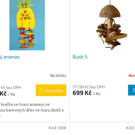
lý ananas
Bush S
Na dotaz
Ne
577,69 Kč bez DPH
 Kč bez DPH
Do košíku
699 Kč
 Kč
/ ks
/ ks
 hračka ve tvaru ananasu se
ou barevných dřev ve tvaru disků a
k
Kód:
V008
Kód