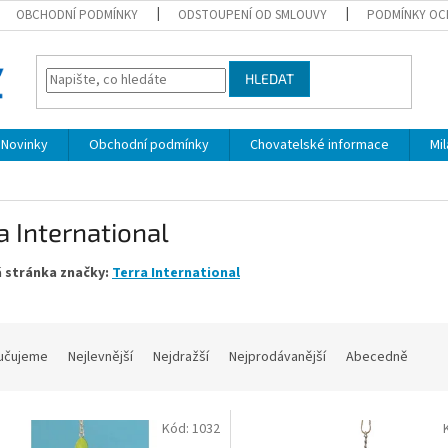
OBCHODNÍ PODMÍNKY
ODSTOUPENÍ OD SMLOUVY
PODMÍNKY OC
HLEDAT
Novinky
Obchodní podmínky
Chovatelské informace
Mi
a International
 stránka značky:
Terra International
učujeme
Nejlevnější
Nejdražší
Nejprodávanější
Abecedně
Kód:
1032