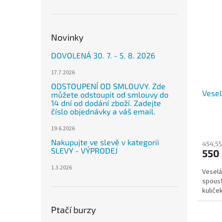
n
p
p
e
i
r
l
s
o
Novinky
p
d
r
u
DOVOLENÁ 30. 7. - 5. 8. 2026
o
k
d
t
17.7.2026
u
ů
ODSTOUPENÍ OD SMLOUVY. Zde
Vese
k
můžete odstoupit od smlouvy do
14 dní od dodání zboží. Zadejte
t
číslo objednávky a váš email.
ů
19.6.2026
Nakupujte ve slevě v kategorii
454,55
SLEVY - VÝPRODEJ
550
1.3.2026
Veselá
spoust
kuliče
Ptačí burzy