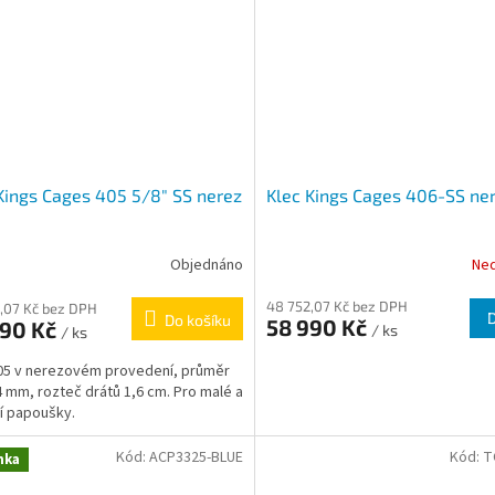
Kings Cages 405 5/8" SS nerez
Klec Kings Cages 406-SS ne
Objednáno
Ne
48 752,07 Kč bez DPH
,07 Kč bez DPH
Do košíku
58 990 Kč
990 Kč
/ ks
/ ks
05 v nerezovém provedení, průměr
4 mm, rozteč drátů 1,6 cm. Pro malé a
í papoušky.
Kód:
ACP3325-BLUE
Kód:
T
nka