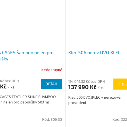
S CAGES Šampon nejen pro
Klec 506 nerez DVOJKLEC
ušky
Nedostupné
 Kč bez DPH
114 041,32 Kč bez DPH
DETAIL
Do
 Kč
137 990 Kč
/ ks
/ ks
 CAGES FEATHER SHINE SHAMPOO -
Klec 506 DVOJKLEC v nerezovém
 nejen pro papoušky 503 ml
provedení
Kód:
306-SS
Kód:
322