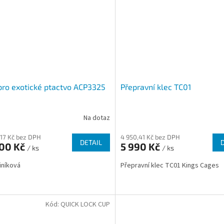
pro exotické ptactvo ACP3325
Přepravní klec TC01
Na dotaz
,17 Kč bez DPH
4 950,41 Kč bez DPH
DETAIL
900 Kč
5 990 Kč
/ ks
/ ks
liníková
Přepravní klec TC01 Kings Cages
Kód:
QUICK LOCK CUP