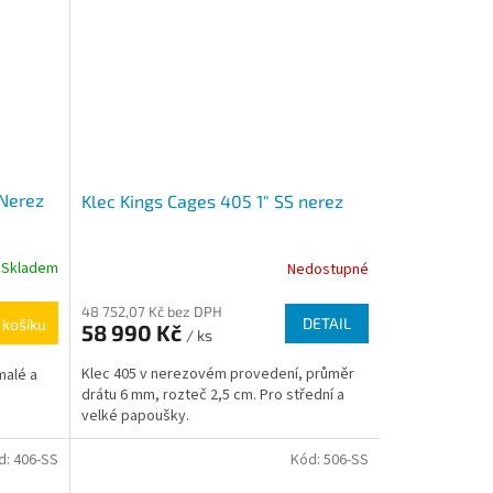
 Nerez
Klec Kings Cages 405 1" SS nerez
Skladem
Nedostupné
48 752,07 Kč bez DPH
DETAIL
 košíku
58 990 Kč
/ ks
Klec 405 v nerezovém provedení, průměr
malé a
drátu 6 mm, rozteč 2,5 cm. Pro střední a
velké papoušky.
d:
406-SS
Kód:
506-SS