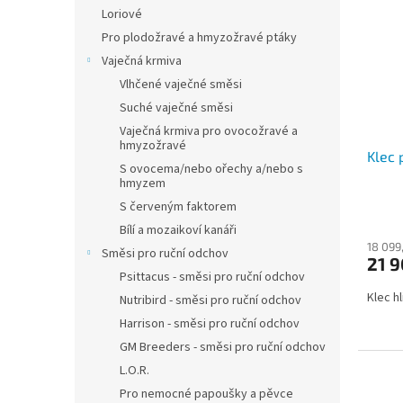
Loriové
Pro plodožravé a hmyzožravé ptáky
Vaječná krmiva
Vlhčené vaječné směsi
Suché vaječné směsi
Vaječná krmiva pro ovocožravé a
hmyzožravé
Klec 
S ovocema/nebo ořechy a/nebo s
hmyzem
S červeným faktorem
Bílí a mozaikoví kanáři
18 099
Směsi pro ruční odchov
21 
Psittacus - směsi pro ruční odchov
Klec h
Nutribird - směsi pro ruční odchov
Harrison - směsi pro ruční odchov
GM Breeders - směsi pro ruční odchov
L.O.R.
Pro nemocné papoušky a pěvce