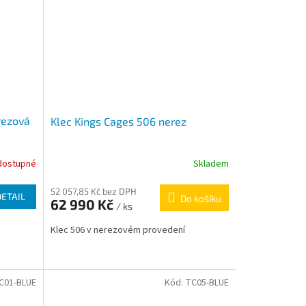
rezová
Klec Kings Cages 506 nerez
dostupné
Skladem
52 057,85 Kč bez DPH
DETAIL
Do košíku
62 990 Kč
/ ks
Klec 506 v nerezovém provedení
C01-BLUE
Kód:
TC05-BLUE