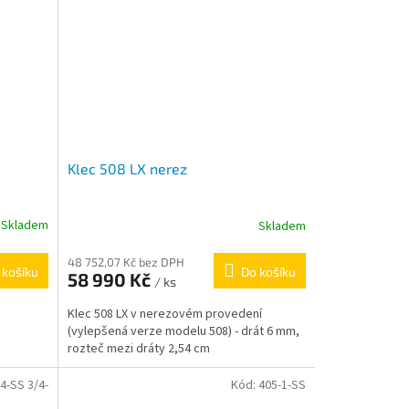
Klec 508 LX nerez
Skladem
Skladem
48 752,07 Kč bez DPH
 košíku
Do košíku
58 990 Kč
/ ks
Klec 508 LX v nerezovém provedení
(vylepšená verze modelu 508) - drát 6 mm,
rozteč mezi dráty 2,54 cm
4-SS 3/4-
Kód:
405-1-SS