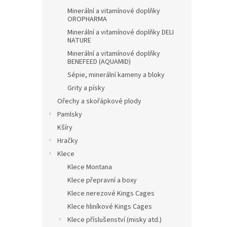
Minerální a vitamínové doplňky
OROPHARMA
Minerální a vitamínové doplňky DELI
NATURE
Minerální a vitamínové doplňky
BENEFEED (AQUAMID)
Sépie, minerální kameny a bloky
Grity a písky
Ořechy a skořápkové plody
Pamlsky
Kšíry
Hračky
Klece
Klece Montana
Klece přepravní a boxy
Klece nerezové Kings Cages
Klece hliníkové Kings Cages
Klece příslušenství (misky atd.)