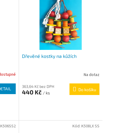
Dřevěné kostky na kůžích
dostupné
Na dotaz
363,64 Kč bez DPH
DETAIL
Do košíku
440 Kč
/ ks
:
K506SS2
Kód:
K508LX SS