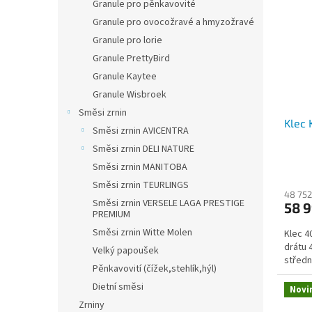
Granule pro pěnkavovité
Granule pro ovocožravé a hmyzožravé
Granule pro lorie
Granule PrettyBird
Granule Kaytee
Granule Wisbroek
Směsi zrnin
Klec 
Směsi zrnin AVICENTRA
Směsi zrnin DELI NATURE
Směsi zrnin MANITOBA
Směsi zrnin TEURLINGS
48 752
Směsi zrnin VERSELE LAGA PRESTIGE
58 
PREMIUM
Směsi zrnin Witte Molen
Klec 4
drátu 
Velký papoušek
středn
Pěnkavovití (čížek,stehlík,hýl)
Dietní směsi
Novi
Zrniny