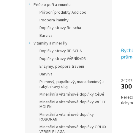
Péče o peří a imunitu
Přírodní produkty Addicoo
Podpora imunity
Doplňky stravy Re-scha
Barviva
Vitamíny a minerály
Rychl
Doplňky stravy RE-SCHA
prům
Doplňky stravy VÁPNÍK+D3
Enzymy, podpora trávení
Barviva
247,93
Palmový, pupalkový, macadamiový a
300
rakytníkový olej
Minerální a vitamínové doplňky CéDé
Nerezo
Minerální a vitamínové doplňky WITTE
úchyt
MOLEN
Minerální a vitamínové doplňky
ROBORAN
Minerální a vitamínové doplňky ORLUX
VERSELE-LAGA