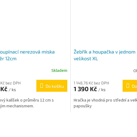
oupínací nerezová miska
Žebřík a houpačka v jednom
ěr 12cm
velikost XL
Skladem
O
 Kč bez DPH
1 148,76 Kč bez DPH
Do košíku
Do
 Kč
1 390 Kč
/ ks
/ ks
vý kalíšek o průměru 12 cm s
Hračka je vhodná pro střední a vel
ným mechanismem.
papoušky
O
v
l