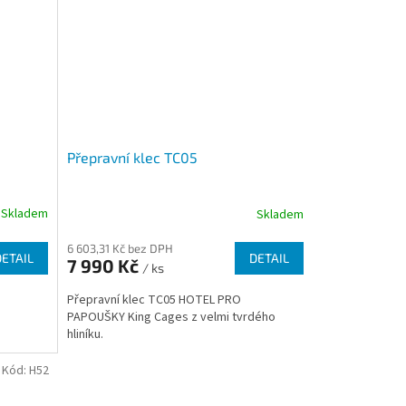
Přepravní klec TC05
Skladem
Skladem
6 603,31 Kč bez DPH
DETAIL
DETAIL
7 990 Kč
/ ks
Přepravní klec TC05 HOTEL PRO
PAPOUŠKY King Cages z velmi tvrdého
hliníku.
Kód:
H52