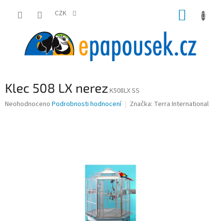
Přejít
NÁKUP
na
CZK
obsah
KOŠÍK
Klec 508 LX nerez
K508LX SS
Průměrné
Neohodnoceno
Podrobnosti hodnocení
Značka:
Terra International
hodnocení
produktu
je
0,0
z
5
hvězdiček.