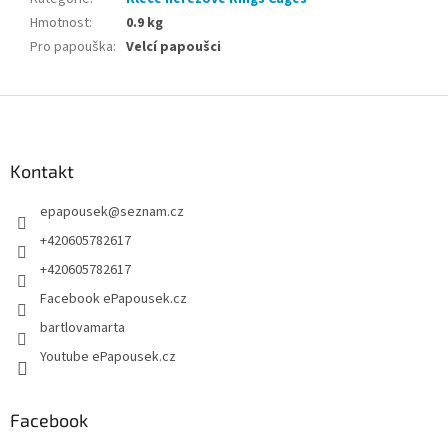
Hmotnost
:
0.9 kg
Pro papouška
:
Velcí papoušci
Z
á
p
a
Kontakt
t
epapousek
@
seznam.cz
í
+420605782617
+420605782617
Facebook ePapousek.cz
bartlovamarta
Youtube ePapousek.cz
Facebook