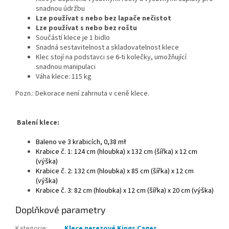
snadnou údržbu
Lze používat s nebo bez lapače nečistot
Lze používat s nebo bez roštu
Součástí klece je 1 bidlo
Snadná sestavitelnost a skladovatelnost klece
Klec stojí na podstavci se 6-ti kolečky, umožňující
snadnou manipulaci
Váha klece: 115 kg
Pozn.: Dekorace není zahrnuta v ceně klece.
Balení klece:
Baleno ve 3 krabicích, 0,38 mł
Krabice č. 1: 124 cm (hloubka) x 132 cm (šířka) x 12 cm
(výška)
Krabice č. 2: 132 cm (hloubka) x 85 cm (šířka) x 12 cm
(výška)
Krabice č. 3: 82 cm (hloubka) x 12 cm (šířka) x 20 cm (výška)
Doplňkové parametry
Kategorie
:
Klece nerezové Kings Cages