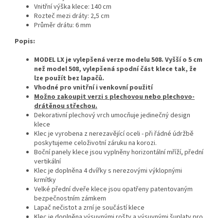
Vnitřní výška klece: 140 cm
Rozteč mezi dráty: 2,5 cm
Průměr drátu: 6 mm
Popis:
MODEL LX je vylepšená verze modelu 508. Vyšší o 5 cm
než model 508, vylepšená spodní část klece tak, že
lze použít bez lapačů.
Vhodné pro vnitřní i venkovní použití
Možno zakoupit verzi s plechovou nebo plechovo-
drátěnou střechou.
Dekorativní plechový vrch umocňuje jedinečný design
klece
Klec je vyrobena z nerezavějící oceli - při řádné údržbě
poskytujeme celoživotní záruku na korozi.
Boční panely klece jsou vyplněny horizontální mříží, přední
vertikální
Klec je doplněna 4 dvířky s nerezovými výklopnými
krmítky
Velké přední dveře klece jsou opatřeny patentovaným
bezpečnostním zámkem
Lapač nečistot a zrní je součástí klece
Klec je doplněna výsuvnými rošty a výsuvnými šuplaty pro