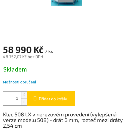
58 990 Kč
/ ks
48 752,07 Kč bez DPH
Měrná
Skladem
cena:
Možnosti doručení
Přidat do košíku
Klec 508 LX v nerezovém provedení (vylepšená
verze modelu 508) - drát 6 mm, rozteč mezi dráty
2,54 cm