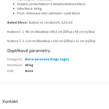
Snadná sestavitelnost a skladovatelnost klece
Váha klece: 64 kg
Pozn.: Dekorace není zahrnuta v ceně klece.
Balení klece:
Baleno ve 2 krabicích, 0,52 m3
Krabice č. 1: 98 cm (hloubka) x 69,5 cm (šířka) x 58 cm (výška)
Krabice č. 2: 114 cm (hloubka) x 102 cm (šířka) x 11 cm (výška)
Doplňkové parametry
Kategorie
:
Klece nerezové Kings Cages
Hmotnost
:
60 kg
EAN
:
None
Z
á
p
a
Kontakt
t