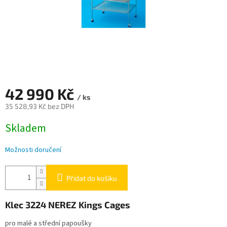
42 990 Kč
/ ks
35 528,93 Kč bez DPH
Měrná
Skladem
cena:
Možnosti doručení
Přidat do košíku
Klec
3224 NEREZ Kings Cages
pro malé a střední papoušky