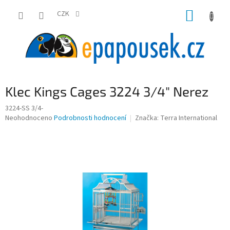
Přejít
NÁKUP
na
CZK
obsah
KOŠÍK
Klec Kings Cages 3224 3/4" Nerez
3224-SS 3/4-
Průměrné
Neohodnoceno
Podrobnosti hodnocení
Značka:
Terra International
hodnocení
produktu
je
0,0
z
5
hvězdiček.