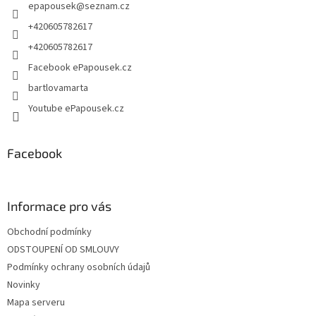
epapousek
@
seznam.cz
í
+420605782617
+420605782617
Facebook ePapousek.cz
bartlovamarta
Youtube ePapousek.cz
Facebook
Informace pro vás
Obchodní podmínky
ODSTOUPENÍ OD SMLOUVY
Podmínky ochrany osobních údajů
Novinky
Mapa serveru