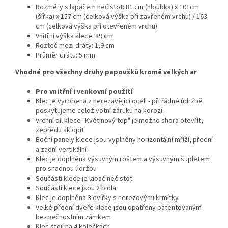
Rozměry s lapačem nečistot: 81 cm (hloubka) x 101cm
(šířka) x 157 cm (celková výška při zavřeném vrchu) / 163
cm (celková výška při otevřeném vrchu)
Vnitřní výška klece: 89 cm
Rozteč mezi dráty: 1,9 cm
Průměr drátu: 5 mm
Vhodné pro všechny druhy papoušků kromě velkých ar
Pro vnitřní i venkovní použití
Klec je vyrobena z nerezavějící oceli - při řádné údržbě
poskytujeme celoživotní záruku na korozi.
Vrchní díl klece "Květinový top" je možno shora otevřít,
zepředu sklopit
Boční panely klece jsou vyplněny horizontální mříží, přední
a zadní vertikální
Klec je doplněna výsuvným roštem a výsuvným šupletem
pro snadnou údržbu
Součástí klece je lapač nečistot
Součástí klece jsou 2 bidla
Klec je doplněna 3 dvířky s nerezovými krmítky
Velké přední dveře klece jsou opatřeny patentovaným
bezpečnostním zámkem
Klec stojí na 4 kolečkách