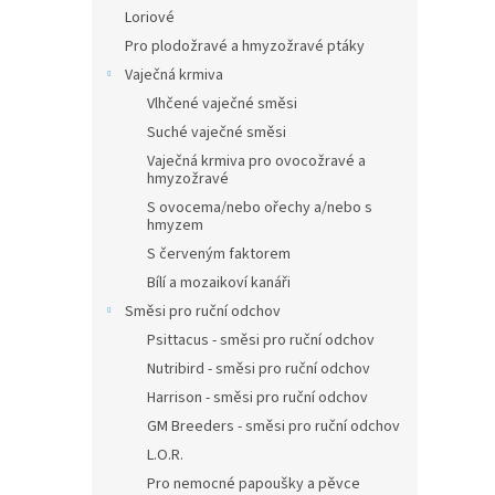
Loriové
Pro plodožravé a hmyzožravé ptáky
Vaječná krmiva
Vlhčené vaječné směsi
Suché vaječné směsi
Vaječná krmiva pro ovocožravé a
hmyzožravé
S ovocema/nebo ořechy a/nebo s
hmyzem
S červeným faktorem
Bílí a mozaikoví kanáři
Směsi pro ruční odchov
Psittacus - směsi pro ruční odchov
Nutribird - směsi pro ruční odchov
Harrison - směsi pro ruční odchov
GM Breeders - směsi pro ruční odchov
L.O.R.
Pro nemocné papoušky a pěvce