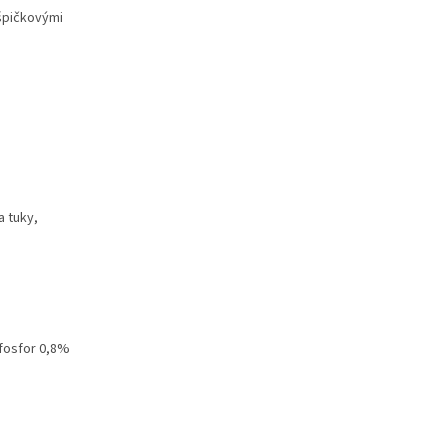
 špičkovými
a tuky,
 fosfor 0,8%