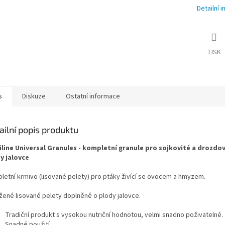
Detailní 
TISK
s
Diskuze
Ostatní informace
ailní popis produktu
line Universal Granules - kompletní granule pro sojkovité a drozdov
y jalovce
letní krmivo (lisované pelety) pro ptáky živící se ovocem a hmyzem.
žené lisované pelety doplněné o plody jalovce.
Tradiční produkt s vysokou nutriční hodnotou, velmi snadno poživatelné.
Snadné použití.