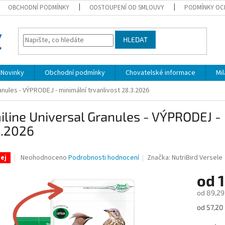
OBCHODNÍ PODMÍNKY
ODSTOUPENÍ OD SMLOUVY
PODMÍNKY OC
HLEDAT
Novinky
Obchodní podmínky
Chovatelské informace
Mi
anules - VÝPRODEJ - minimální trvanlivost 28.3.2026
line Universal Granules - VÝPRODEJ - 
3.2026
Průměrné
Neohodnoceno
Podrobnosti hodnocení
Značka:
NutriBird Versele
ej
hodnocení
produktu
od
je
od
89,29
0,0
z
Měrná
od 57,20 
5
cena:
hvězdiček.