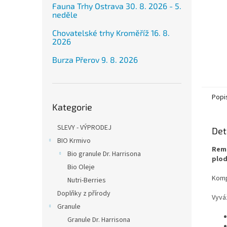
Fauna Trhy Ostrava 30. 8. 2026 - 5.
neděle
Chovatelské trhy Kroměříž 16. 8.
2026
Burza Přerov 9. 8. 2026
Přeskočit
Popi
Kategorie
kategorie
SLEVY - VÝPRODEJ
Det
BIO Krmivo
Remi
Bio granule Dr. Harrisona
plod
Bio Oleje
Komp
Nutri-Berries
Doplňky z přírody
Vyvá
Granule
Granule Dr. Harrisona