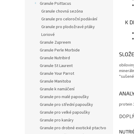
Granule Psittacus
Granule chovná sezóna
Granule pro celoroční podávání
K D
Granule pro plodožravé ptáky
Loriové
Granule Zupreem
Granule Perle Morbide
SLOŽE
Granule Nutribird
obilovin
Granule St Laurent
mineráln
Granule Your Parrot
*sušené
Granule Manitoba
Granule k namáčení
ANALY
Granule pro malé papoušky
protein 
Granule pro střední papoušky
Granule pro velké papoušky
DOPLŇ
Granule pro kanáry
Granule pro drobné exotické ptactvo
NUTRI