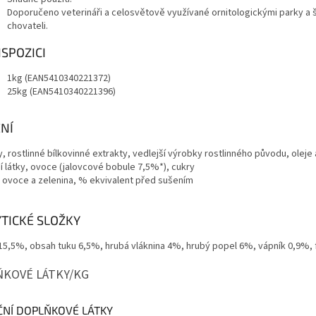
Doporučeno veterináři a celosvětově využívané ornitologickými parky a
chovateli.
ISPOZICI
1kg (EAN5410340221372)
25kg (EAN5410340221396)
NÍ
y, rostlinné bílkovinné extrakty, vedlejší výrobky rostlinného původu, oleje 
í látky, ovoce (jalovcové bobule 7,5%*), cukry
 ovoce a zelenina, % ekvivalent před sušením
TICKÉ SLOŽKY
15,5%, obsah tuku 6,5%, hrubá vláknina 4%, hrubý popel 6%, vápník 0,9%,
KOVÉ LÁTKY/KG
ČNÍ DOPLŇKOVÉ LÁTKY