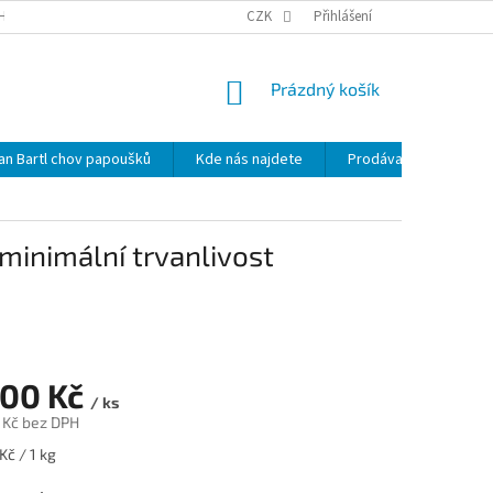
HRANY OSOBNÍCH ÚDAJŮ
NOVINKY
CZK
MAPA SERVERU
Přihlášení
KDE NÁS 
NÁKUPNÍ
Prázdný košík
KOŠÍK
lan Bartl chov papoušků
Kde nás najdete
Prodávané značky
minimální trvanlivost
100 Kč
/ ks
 Kč
bez DPH
Kč / 1 kg