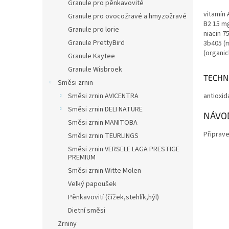
Granule pro pěnkavovité
vitamín 
Granule pro ovocožravé a hmyzožravé
B2 15 mg
Granule pro lorie
niacin 7
Granule PrettyBird
3b405 (m
(organic
Granule Kaytee
Granule Wisbroek
TECHN
Směsi zrnin
Směsi zrnin AVICENTRA
antioxid
Směsi zrnin DELI NATURE
NÁVOD
Směsi zrnin MANITOBA
Připrave
Směsi zrnin TEURLINGS
Směsi zrnin VERSELE LAGA PRESTIGE
PREMIUM
Směsi zrnin Witte Molen
Velký papoušek
Pěnkavovití (čížek,stehlík,hýl)
Dietní směsi
Zrniny