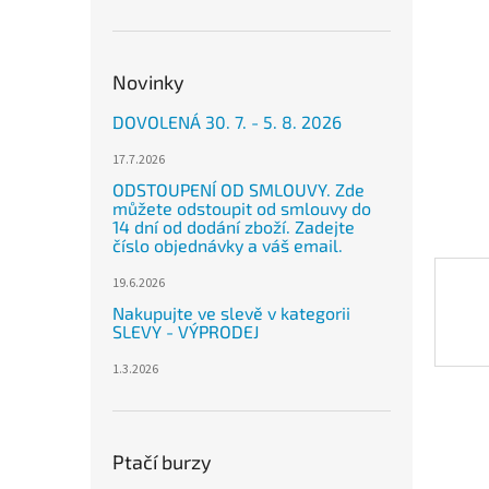
n
e
l
Novinky
DOVOLENÁ 30. 7. - 5. 8. 2026
17.7.2026
ODSTOUPENÍ OD SMLOUVY. Zde
můžete odstoupit od smlouvy do
14 dní od dodání zboží. Zadejte
číslo objednávky a váš email.
19.6.2026
Nakupujte ve slevě v kategorii
SLEVY - VÝPRODEJ
1.3.2026
Ptačí burzy