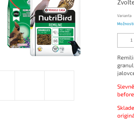
Zvolt
Varianta
Možnosti
Remili
granul
jalovc
Slevně
before
Sklade
origin