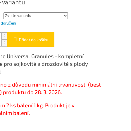
e variantu
 doručení
Přidat do košíku
ne Universal Granules - kompletní
e pro sojkovité a drozdovité s plody
e.
no z důvodu minimální trvanlivosti (best
) produktu do 28. 3. 2026.
m 2 ks balení 1 kg. Produkt je v
álním balení.