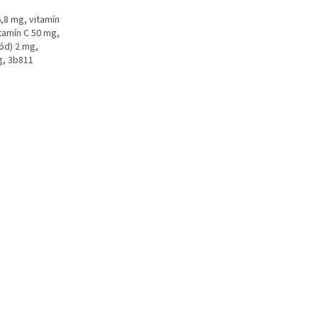
6,8 mg, vitamín
tamín C 50 mg,
jód) 2 mg,
g, 3b811