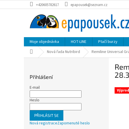
Přejít
+420605782617
epapousek@seznam.cz
na
obsah
Moje objednávka
HOT-LINE
Ptačí burzy
Domů
Nová řada Nutribird
Remiline Universal Gr
P
Remi
o
s
28.
Přihlášení
t
r
E-mail
Výprod
a
n
Heslo
n
í
PŘIHLÁSIT SE
p
Nová registrace
Zapomenuté heslo
a