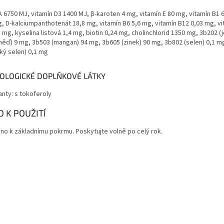
A 6750 MJ, vitamín D3 1400 MJ, β-karoten 4 mg, vitamín E 80 mg, vitamín B1 
, D-kalciumpanthotenát 18,8 mg, vitamín B6 5,6 mg, vitamín B12 0,03 mg, vi
5 mg, kyselina listová 1,4 mg, biotin 0,24 mg, cholinchlorid 1350 mg, 3b202 (
ěď) 9 mg, 3b503 (mangan) 94 mg, 3b605 (zinek) 90 mg, 3b802 (selen) 0,1 m
ký selen) 0,1 mg
OLOGICKÉ DOPLŇKOVÉ LÁTKY
anty: s tokoferoly
 K POUŽITÍ
no k základnímu pokrmu. Poskytujte volně po celý rok.