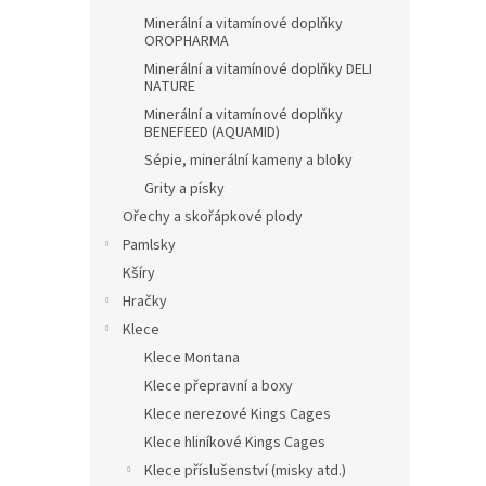
Minerální a vitamínové doplňky
OROPHARMA
Minerální a vitamínové doplňky DELI
NATURE
Minerální a vitamínové doplňky
BENEFEED (AQUAMID)
Sépie, minerální kameny a bloky
Grity a písky
Ořechy a skořápkové plody
Pamlsky
Kšíry
Hračky
Klece
Klece Montana
Klece přepravní a boxy
Klece nerezové Kings Cages
Klece hliníkové Kings Cages
Klece příslušenství (misky atd.)