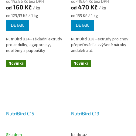
od 142,86 Kč bez DPH
od 419,64 Kč bez DPH
160 Kč
470 Kč
od
od
/ ks
/ ks
Měrná
Měrná
od 123,33 Kč / 1 kg
od 135 Kč / 1 kg
cena:
cena:
DETAIL
DETAIL
NutriBird B14 - základní extrudy
NutriBird B18 - extrudy pro chov,
pro andulky, agapornisy,
přepeřování a zvýšené nároky
neofémy a papoušíky
andulek atd.
Novinka
Novinka
NutriBird C15
NutriBird C19
Skladem
Na dotaz