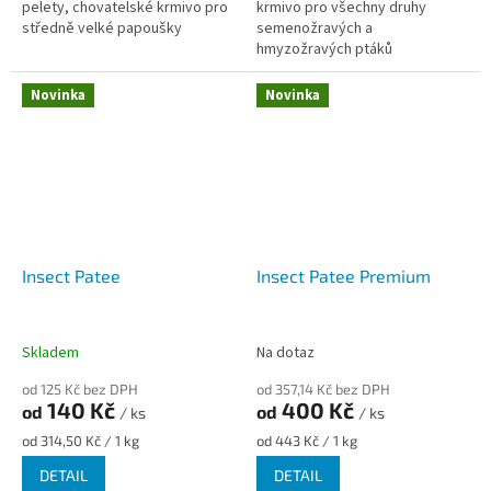
pelety, chovatelské krmivo pro
krmivo pro všechny druhy
středně velké papoušky
semenožravých a
hmyzožravých ptáků
Novinka
Novinka
Insect Patee
Insect Patee Premium
Skladem
Na dotaz
od 125 Kč bez DPH
od 357,14 Kč bez DPH
140 Kč
400 Kč
od
od
/ ks
/ ks
Měrná
Měrná
od 314,50 Kč / 1 kg
od 443 Kč / 1 kg
cena:
cena:
DETAIL
DETAIL