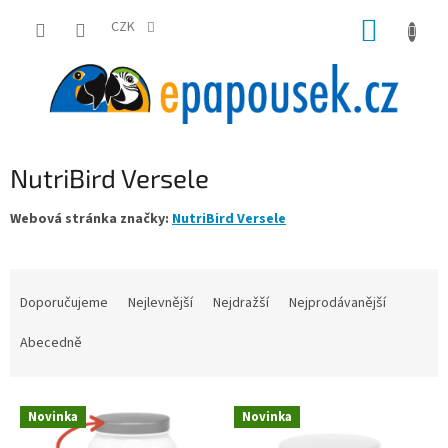
Přejít
NÁKUP
na
CZK
obsah
KOŠÍK
NutriBird Versele
Webová stránka značky:
NutriBird Versele
Ř
a
Doporučujeme
Nejlevnější
Nejdražší
Nejprodávanější
z
e
Abecedně
n
í
V
p
Novinka
Novinka
ý
r