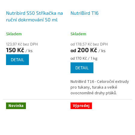
Nutribird S50 Stříkačka na
NutriBird T16
ruční dokrmování 50 ml
Skladem
Skladem
123,97 Kč bez DPH
od 178,57 Kč bez DPH
150 Kč
200 Kč
od
/ ks
/ ks
Měrná
od 170 Kč / 1 kg
DETAIL
cena:
DETAIL
NutriBird T16 - Celoroční extrudy
pro tukany, turaka a velké
ovocnomilné druhy ptáků.
Novinka
Výprodej