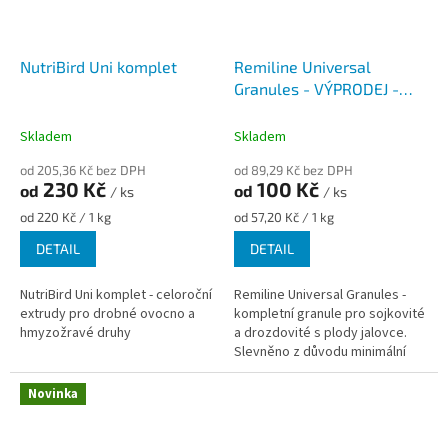
NutriBird Uni komplet
Remiline Universal
Granules - VÝPRODEJ -
minimální trvanlivost
28.3.2026
Skladem
Skladem
od 205,36 Kč bez DPH
od 89,29 Kč bez DPH
230 Kč
100 Kč
od
od
/ ks
/ ks
Měrná
Měrná
od 220 Kč / 1 kg
od 57,20 Kč / 1 kg
cena:
cena:
DETAIL
DETAIL
NutriBird Uni komplet - celoroční
Remiline Universal Granules -
extrudy pro drobné ovocno a
kompletní granule pro sojkovité
hmyzožravé druhy
a drozdovité s plody jalovce.
Slevněno z důvodu minimální
trvanlivosti (best before)
produktu do 28. 3. 2026....
Novinka