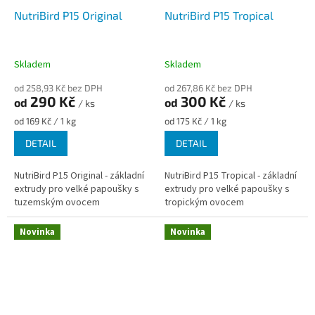
NutriBird P15 Original
NutriBird P15 Tropical
Skladem
Skladem
od 258,93 Kč bez DPH
od 267,86 Kč bez DPH
290 Kč
300 Kč
od
od
/ ks
/ ks
Měrná
Měrná
od 169 Kč / 1 kg
od 175 Kč / 1 kg
cena:
cena:
DETAIL
DETAIL
NutriBird P15 Original - základní
NutriBird P15 Tropical - základní
extrudy pro velké papoušky s
extrudy pro velké papoušky s
tuzemským ovocem
tropickým ovocem
Novinka
Novinka