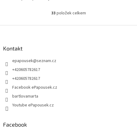
evropské pěvce
33
položek celkem
O
v
l
Z
á
á
d
p
a
a
Kontakt
c
t
í
epapousek
@
seznam.cz
í
p
r
+420605782617
v
+420605782617
k
y
Facebook ePapousek.cz
v
bartlovamarta
ý
p
Youtube ePapousek.cz
i
s
u
Facebook