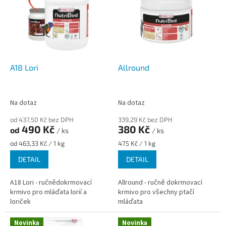
p
o
i
d
s
u
p
k
r
t
o
ů
d
A18 Lori
Allround
u
k
t
Na dotaz
Na dotaz
ů
od 437,50 Kč bez DPH
339,29 Kč bez DPH
490 Kč
380 Kč
od
/ ks
/ ks
Měrná
Měrná
od 463,33 Kč / 1 kg
475 Kč / 1 kg
cena:
cena:
DETAIL
DETAIL
A18 Lori - ručnědokrmovací
Allround - ručně dokrmovací
krmivo pro mláďata lorií a
krmivo pro všechny ptačí
loriček
mláďata
Novinka
Novinka