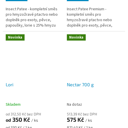
Insect Patee - kompletní směs
Insect Patee Premium -
pro hmyzožravé ptactvo nebo
kompletní směs pro
doplněk pro exoty, pěvce,
hmyzožravé ptactvo nebo
papoušky, lorie s 25% hmyzu
doplněk pro exoty, pěvce,
papoušky, lorie s 50% hmyzu
Novinka
Novinka
Lori
Nectar 700 g
Skladem
Na dotaz
od 312,50 Kč bez DPH
513,39 Kč bez DPH
350 Kč
575 Kč
od
/ ks
/ ks
Měrná
Měrná
od 330 Kč / 1 kg
821,43 Kč / 1 kg