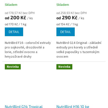
Skladem
Skladem
od 178,57 Kč bez DPH
od 258,93 Kč bez DPH
200 Kč
290 Kč
od
od
/ ks
/ ks
Měrná
Měrná
od 170 Kč / 1 kg
od 154 Kč / 1 kg
cena:
cena:
DETAIL
DETAIL
NutriBird F16 - celoroční extrudy
NutriBird G14 Original - základní
pro sojkovité, drozdovité a
extrudy pro korely a středně
lorie, střední ovocno a
velké papoušky s tuzemským
hmyzožravé druhy
ovocem
Novinka
Novinka
NutriBird G14 Tropical
NutriBird H16 10 kg