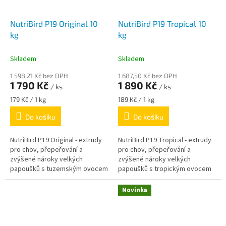
NutriBird P19 Original 10
NutriBird P19 Tropical 10
kg
kg
Skladem
Skladem
1 598,21 Kč bez DPH
1 687,50 Kč bez DPH
1 790 Kč
1 890 Kč
/ ks
/ ks
Měrná
Měrná
179 Kč / 1 kg
189 Kč / 1 kg
cena:
cena:
Do košíku
Do košíku
NutriBird P19 Original - extrudy
NutriBird P19 Tropical - extrudy
pro chov, přepeřování a
pro chov, přepeřování a
zvýšené nároky velkých
zvýšené nároky velkých
papoušků s tuzemským ovocem
papoušků s tropickým ovocem
Novinka