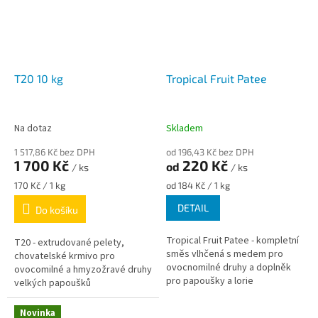
T20 10 kg
Tropical Fruit Patee
Na dotaz
Skladem
1 517,86 Kč bez DPH
od 196,43 Kč bez DPH
1 700 Kč
220 Kč
od
/ ks
/ ks
Měrná
Měrná
170 Kč / 1 kg
od 184 Kč / 1 kg
cena:
cena:
DETAIL
Do košíku
Tropical Fruit Patee - kompletní
T20 - extrudované pelety,
směs vlhčená s medem pro
chovatelské krmivo pro
ovocnomilné druhy a doplněk
ovocomilné a hmyzožravé druhy
pro papoušky a lorie
velkých papoušků
Novinka