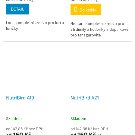
cena:
cena:
DETAIL
Do košíku
Lori - kompletní krmivo pro lori a
Nectar - kompletní krmivo pro
loríčky
strdimily a kolibříky a doplňkové
pro tanagarovité
NutriBird A19
NutriBird A21
Skladem
Skladem
od 142,86 Kč bez DPH
od 142,86 Kč bez DPH
160 Kč
160 Kč
od
od