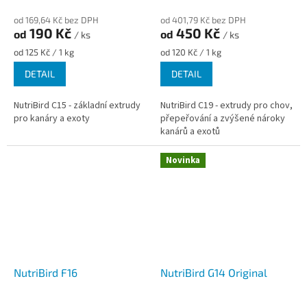
od 169,64 Kč bez DPH
od 401,79 Kč bez DPH
190 Kč
450 Kč
od
od
/ ks
/ ks
Měrná
Měrná
od 125 Kč / 1 kg
od 120 Kč / 1 kg
cena:
cena:
DETAIL
DETAIL
NutriBird C15 - základní extrudy
NutriBird C19 - extrudy pro chov,
pro kanáry a exoty
přepeřování a zvýšené nároky
kanárů a exotů
Novinka
NutriBird F16
NutriBird G14 Original