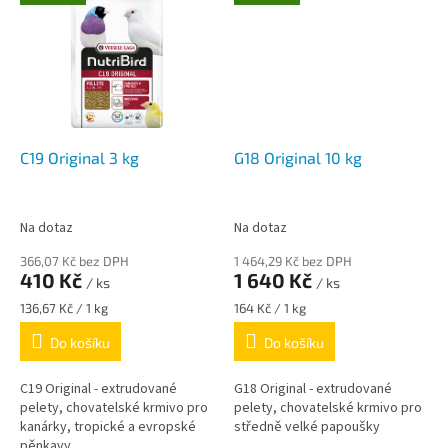
C19 Original 3 kg
G18 Original 10 kg
Na dotaz
Na dotaz
366,07 Kč bez DPH
1 464,29 Kč bez DPH
410 Kč
1 640 Kč
/ ks
/ ks
Měrná
Měrná
136,67 Kč / 1 kg
164 Kč / 1 kg
cena:
cena:
Do košíku
Do košíku
C19 Original - extrudované
G18 Original - extrudované
pelety, chovatelské krmivo pro
pelety, chovatelské krmivo pro
kanárky, tropické a evropské
středně velké papoušky
pěnkavy