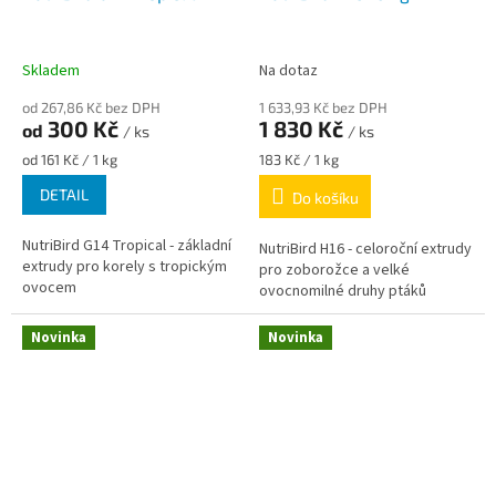
Skladem
Na dotaz
od 267,86 Kč bez DPH
1 633,93 Kč bez DPH
300 Kč
1 830 Kč
od
/ ks
/ ks
Měrná
Měrná
od 161 Kč / 1 kg
183 Kč / 1 kg
cena:
cena:
DETAIL
Do košíku
NutriBird G14 Tropical - základní
NutriBird H16 - celoroční extrudy
extrudy pro korely s tropickým
pro zoborožce a velké
ovocem
ovocnomilné druhy ptáků
Novinka
Novinka