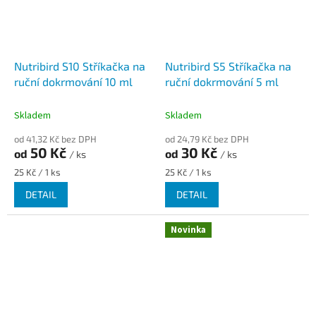
Nutribird S10 Stříkačka na
Nutribird S5 Stříkačka na
ruční dokrmování 10 ml
ruční dokrmování 5 ml
Skladem
Skladem
od 41,32 Kč bez DPH
od 24,79 Kč bez DPH
50 Kč
30 Kč
od
od
/ ks
/ ks
Měrná
Měrná
25 Kč / 1 ks
25 Kč / 1 ks
cena:
cena:
DETAIL
DETAIL
Novinka