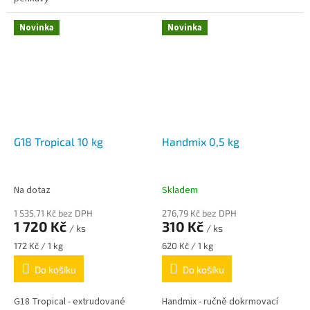
Novinka
Novinka
G18 Tropical 10 kg
Handmix 0,5 kg
Na dotaz
Skladem
1 535,71 Kč bez DPH
276,79 Kč bez DPH
1 720 Kč
310 Kč
/ ks
/ ks
Měrná
Měrná
172 Kč / 1 kg
620 Kč / 1 kg
cena:
cena:
Do košíku
Do košíku
G18 Tropical - extrudované
Handmix - ručně dokrmovací