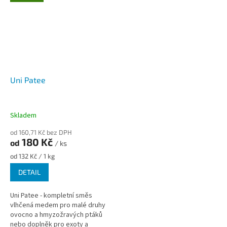
Uni Patee
Skladem
od 160,71 Kč bez DPH
180 Kč
od
/ ks
Měrná
od 132 Kč / 1 kg
cena:
DETAIL
Uni Patee - kompletní směs
vlhčená medem pro malé druhy
ovocno a hmyzožravých ptáků
nebo doplněk pro exoty a