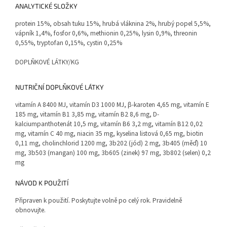
ANALYTICKÉ SLOŽKY
protein 15%, obsah tuku 15%, hrubá vláknina 2%, hrubý popel 5,5%,
vápník 1,4%, fosfor 0,6%, methionin 0,25%, lysin 0,9%, threonin
0,55%, tryptofan 0,15%, cystin 0,25%
DOPLŇKOVÉ LÁTKY/KG
NUTRIČNÍ DOPLŇKOVÉ LÁTKY
vitamín A 8400 MJ, vitamín D3 1000 MJ, β-karoten 4,65 mg, vitamín E
185 mg, vitamín B1 3,85 mg, vitamín B2 8,6 mg, D-
kalciumpanthotenát 10,5 mg, vitamín B6 3,2 mg, vitamín B12 0,02
mg, vitamín C 40 mg, niacin 35 mg, kyselina listová 0,65 mg, biotin
0,11 mg, cholinchlorid 1200 mg, 3b202 (jód) 2 mg, 3b405 (měď) 10
mg, 3b503 (mangan) 100 mg, 3b605 (zinek) 97 mg, 3b802 (selen) 0,2
mg
NÁVOD K POUŽITÍ
Připraven k použití. Poskytujte volně po celý rok. Pravidelně
obnovujte.