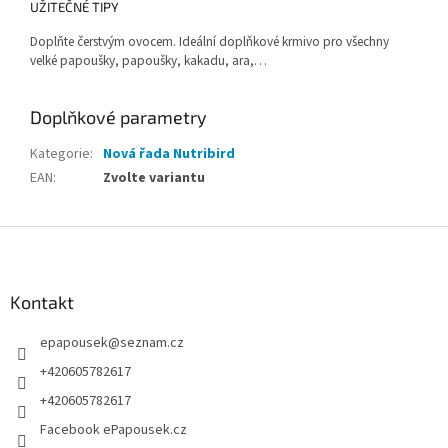
UŽITEČNÉ TIPY
Doplňte čerstvým ovocem. Ideální doplňkové krmivo pro všechny
velké papoušky, papoušky, kakadu, ara,…
Doplňkové parametry
Kategorie
:
Nová řada Nutribird
EAN
:
Zvolte variantu
Z
á
p
a
Kontakt
t
epapousek
@
seznam.cz
í
+420605782617
+420605782617
Facebook ePapousek.cz