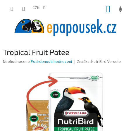
Přejít
NÁKUP
na
CZK
obsah
KOŠÍK
Tropical Fruit Patee
Průměrné
Neohodnoceno
Podrobnosti hodnocení
Značka:
NutriBird Versele
hodnocení
produktu
je
0,0
z
5
hvězdiček.