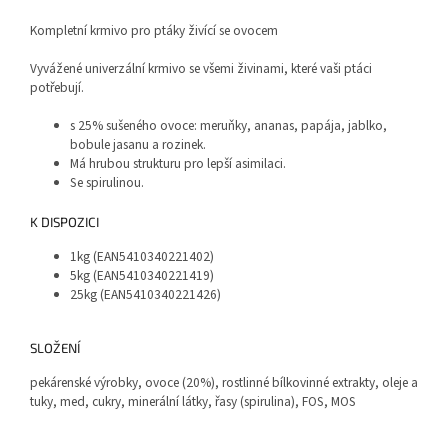
Kompletní krmivo pro ptáky živící se ovocem
Vyvážené univerzální krmivo se všemi živinami, které vaši ptáci
potřebují.
s 25% sušeného ovoce: meruňky, ananas, papája, jablko,
bobule jasanu a rozinek.
Má hrubou strukturu pro lepší asimilaci.
Se spirulinou.
K DISPOZICI
1kg (EAN5410340221402)
5kg (EAN5410340221419)
25kg (EAN5410340221426)
SLOŽENÍ
pekárenské výrobky, ovoce (20%), rostlinné bílkovinné extrakty, oleje a
tuky, med, cukry, minerální látky, řasy (spirulina), FOS, MOS