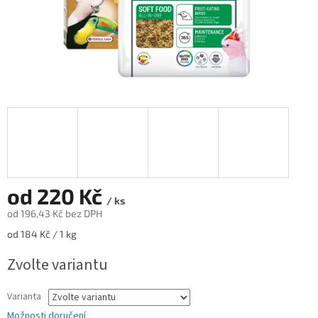
od
220 Kč
/ ks
od
196,43 Kč
bez DPH
Měrná
od 184 Kč / 1 kg
cena:
Zvolte variantu
Varianta
Možnosti doručení