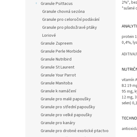
2%*, bez 
Granule Psittacus
*sušené 
Granule chovná sezóna
Granule pro celoroční podávání
ANALYT
Granule pro plodožravé ptáky
Loriové
protein 
0,4%, ly
Granule Zupreem
Granule Perle Morbide
ADITIVA
Granule Nutribird
Granule St Laurent
NUTRIČN
Granule Your Parrot
vitamín 
Granule Manitoba
B2 19 mg
Granule k namáčení
95 mg, k
12 mg, 3
Granule pro malé papoušky
selen) 0
Granule pro střední papoušky
Granule pro velké papoušky
TECHNO
Granule pro kanáry
antioxida
Granule pro drobné exotické ptactvo