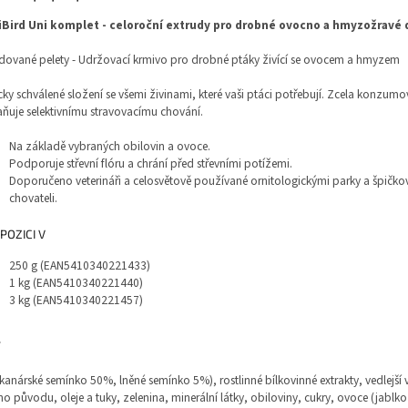
iBird Uni komplet - celoroční extrudy pro drobné ovocno a hmyzožravé 
dované pelety - Udržovací krmivo pro drobné ptáky živící se ovocem a hmyzem
ky schválené složení se všemi živinami, které vaši ptáci potřebují. Zcela konzumo
ňuje selektivnímu stravovacímu chování.
Na základě vybraných obilovin a ovoce.
Podporuje střevní flóru a chrání před střevními potížemi.
Doporučeno veterináři a celosvětově používané ornitologickými parky a špičko
chovateli.
SPOZICI V
250 g (EAN5410340221433)
1 kg (EAN5410340221440)
3 kg (EAN5410340221457)
kanárské semínko 50%, lněné semínko 5%), rostlinné bílkovinné extrakty, vedlejší
ho původu, oleje a tuky, zelenina, minerální látky, obiloviny, cukry, ovoce (jablk