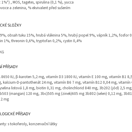
1%*) , MOS, tagetes, spirulina (0,1 %), yucca
ovoce a zelenina, % ekvivalent před sušením
ICKÉ SLOŽKY
19%, obsah tuku 15%, hrubá vláknina 5%, hrubý popel 9%, vápník 1,2%, fosfor 
sin 1%, threonin 0,6%, tryptofan 0,2%, cystin 0,4%
/KG
Í PŘÍSADY
A 8650 IU, β-karoten 5,2 mg, vitamín D3 1800 IU, vitamín E 100 mg, vitamín B1 8,
, kalcium-D-pantothenát 24 mg, vitamín B6 7 mg, vitamín B12 0,04 mg, vitamín 
yselina listová 1,8 mg, biotin 0,31 mg, cholinchlorid 840 mg, 3b202 (jód) 2,5 m
b503 (mangan) 120 mg, 3bc)505 mg (zinek)605 mg 3b802 (selen) 0,12 mg, 3b81
,12 mg
LOGICKÉ PŘÍSADY
nty: s tokoferoly, konzervační látky