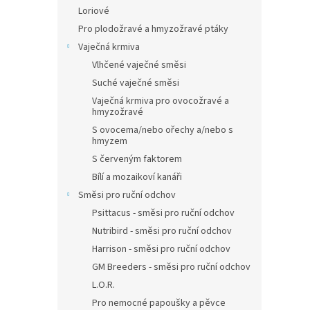
Loriové
Pro plodožravé a hmyzožravé ptáky
Vaječná krmiva
Vlhčené vaječné směsi
Suché vaječné směsi
Vaječná krmiva pro ovocožravé a
hmyzožravé
S ovocema/nebo ořechy a/nebo s
hmyzem
S červeným faktorem
Bílí a mozaikoví kanáři
Směsi pro ruční odchov
Psittacus - směsi pro ruční odchov
Nutribird - směsi pro ruční odchov
Harrison - směsi pro ruční odchov
GM Breeders - směsi pro ruční odchov
L.O.R.
Pro nemocné papoušky a pěvce