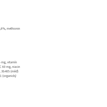
0,6%, methionin
5 mg, vitamín
C 60 mg, niacin
g, 3b405 (měď)
1 (organický