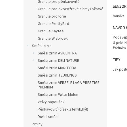
Granule pro pěnkavovité
SENZORI
Granule pro ovocožravé a hmyzožravé
barviva
Granule pro lorie
Granule PrettyBird
NÁVOD K
Granule Kaytee
Podávejt
Granule Wisbroek
U pelet 
Směsi zrnin
žádném p
Směsi zrnin AVICENTRA
TIPY
Směsi zrnin DELI NATURE
Směsi zrnin MANITOBA
Jak post
Směsi zrnin TEURLINGS
Směsi zrnin VERSELE LAGA PRESTIGE
PREMIUM
Směsi zrnin Witte Molen
Velký papoušek
Pěnkavovití (čížek,stehlík,hýl)
Dietní směsi
Zrniny