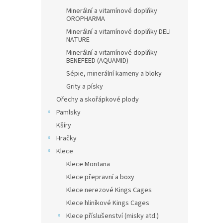
Minerální a vitamínové doplňky
OROPHARMA
Minerální a vitamínové doplňky DELI
NATURE
Minerální a vitamínové doplňky
BENEFEED (AQUAMID)
Sépie, minerální kameny a bloky
Grity a písky
Ořechy a skořápkové plody
Pamlsky
Kšíry
Hračky
Klece
Klece Montana
Klece přepravní a boxy
Klece nerezové Kings Cages
Klece hliníkové Kings Cages
Klece příslušenství (misky atd.)