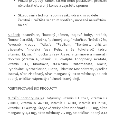
Pokud je zipový zámek stržen nebo poškozen, přeložte
několikrát otevřený konec a zajistěte sponou.
Skladování v lednici nebo mrazáku udrží krmivo déle
čerstvé. Přečtěte si datum spotřeby napsané na každém
balení.
Složení:
*slunečnice, *loupaný ječmen, *sojové boby, *hrášek,
*loupané arašídy, *čočka, *palmový olej, *kukuřice, *hnědá rýže,
*ovesné kroupy, *Alfalfa, *Psyllium, *Bentonit, uhličitan
vápenatý, *mořská řasa Kelp, směs tokoferolů (zdroj
vitamínu E), sůl, *moučka z řasy Algae, vitamínové a minerální
doplňky (Vitamín A, Vitamín D3, dl-Alpha Tocopheryl Acetate,
Vitamín B12, Riboflavin, d-Calcium Pantothenate, Niacin,
Pyridoxine Hydrochloride, Biotin, Thiamine Mononitrate, kyselina
listová, síran zinečnatý, síran manganatý, síran měďnatý, selenit
sodný, uhličitan vápenatý a *slunečnicový olej).
*CERTIFIKOVANÉ BIO PRODUKTY
Nutriční hodnoty na kg:
Vitamíny:
vitamín B1 2677, vitamín B2
2380IU, vitamín A 4409IU, vitamín E 437IU, vitamín D3 276IU,
vitamín B12 40mcg.
Stopové prvky:
síran zinečnatý 13,3 mg, síran
manganatý 4,4 mg, síran měďnatý 2,7 mg, seleničitan sodný 0,15