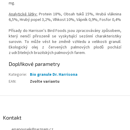
mg.
Analytické látky:
Protein 18%, Obsah tuků 15%, Hrubá vláknina
6,5%, Hrubý popel 3,2%, Vlhkost 10%, Vápník 0,9%, Fosfor 0,4%
Přísady do Harrison’s Bird Foods jsou zpracovávány způsobem,
který neničí přirozeně se vyskytující sezónní charakteristiky
surovin. To může vést ke změně vzhledu a velikosti granulí.
Ekologický olej z červených palmových plodů pochází
z udržitelných brazilských palmových farem.
Doplňkové parametry
Kategorie
:
Bio granule Dr. Harrisona
EAN
:
Zvolte variantu
Z
á
p
a
Kontakt
t
epapousek
@
seznam.cz