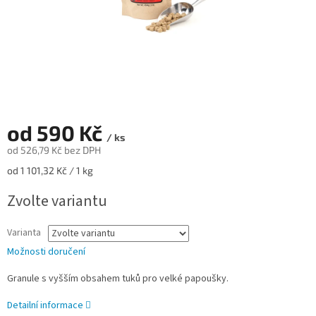
od
590 Kč
/ ks
od
526,79 Kč
bez DPH
Měrná
od 1 101,32 Kč / 1 kg
cena:
Zvolte variantu
Varianta
Možnosti doručení
Granule s vyšším obsahem tuků pro velké papoušky.
Detailní informace