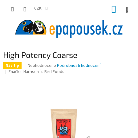
Přejít
NÁKUP
na
CZK
obsah
KOŠÍK
High Potency Coarse
Průměrné
Neohodnoceno
Podrobnosti hodnocení
Náš tip
hodnocení
Značka:
Harrison´s Bird Foods
produktu
je
0,0
z
5
hvězdiček.