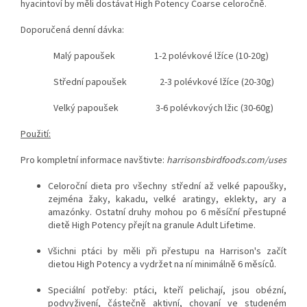
hyacintoví by měli dostávat High Potency Coarse celoročně.
Doporučená denní dávka:
Malý papoušek 1-2 polévkové lžíce (10-20g)
Střední papoušek 2-3 polévkové lžíce (20-30g)
Velký papoušek 3-6 polévkových lžic (30-60g)
Použití:
Pro kompletní informace navštivte:
harrisonsbirdfoods.com/uses
Celoroční dieta pro všechny střední až velké papoušky,
zejména žaky, kakadu, velké aratingy, eklekty, ary a
amazónky. Ostatní druhy mohou po 6 měsíční přestupné
dietě High Potency přejít na granule Adult Lifetime.
Všichni ptáci by měli při přestupu na Harrison's začít
dietou High Potency a vydržet na ní minimálně 6 měsíců.
Speciální potřeby: ptáci, kteří pelichají, jsou obézní,
podvyživení, částečně aktivní, chovaní ve studeném