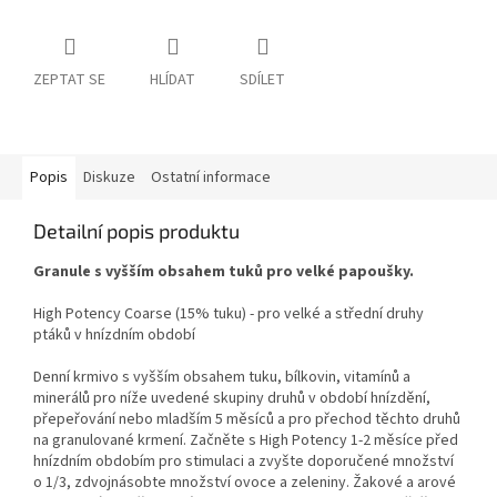
ZEPTAT SE
HLÍDAT
SDÍLET
Popis
Diskuze
Ostatní informace
Detailní popis produktu
Granule s vyšším obsahem tuků pro velké papoušky.
High Potency Coarse (15% tuku) - pro velké a střední druhy
ptáků v hnízdním období
Denní krmivo s vyšším obsahem tuku, bílkovin, vitamínů a
minerálů pro níže uvedené skupiny druhů v období hnízdění,
přepeřování nebo mladším 5 měsíců a pro přechod těchto druhů
na granulované krmení. Začněte s High Potency 1-2 měsíce před
hnízdním obdobím pro stimulaci a zvyšte doporučené množství
o 1/3, zdvojnásobte množství ovoce a zeleniny. Žakové a arové