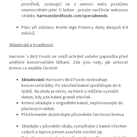
prostředí, zotavující se z nemoci nebo postiženi
onemocněním jater či ledvin - prosím navštivte webovou
stránku:
harrisonsbirdfoods.com/specialneeds
Ptáci při odstavu: Krmte High Potency dietu alespoň 6-9
měsíců.
Skladování a trvanlivost:
Harrison´s Bird Foods se snaží uchránit vašeho papouška před
umělými konzervačními látkami. Zde jsou rady, jak uchovat
krmivo co nejdéle čerstvé:
Skladování:
Harrison's Bird Foods neobsahuje
konzervační látky. Po otevření balení spotřebujte do 6
týdnů. Na obalu je místo, na které si můžete vyznačit
datum, kdy jste balení granulí otevřeli.
Krmivo skladujte v originálním balení, nepřesouvejte do
plastových nádob.
Před krmením zkontrolujte přivoněním čerstvost krmiva.
Skladujte v původním obalu,
vymačkejte z balení všechen
vzduch a teprve potom uzavřete svrchní zip.