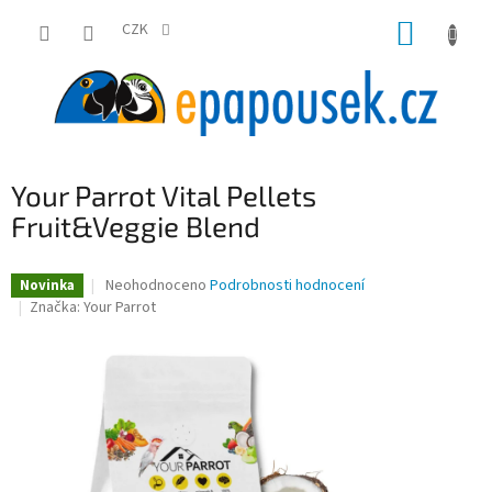
Přejít
NÁKUP
na
CZK
obsah
KOŠÍK
Your Parrot Vital Pellets
Fruit&Veggie Blend
Průměrné
Neohodnoceno
Podrobnosti hodnocení
Novinka
hodnocení
Značka:
Your Parrot
produktu
je
0,0
z
5
hvězdiček.