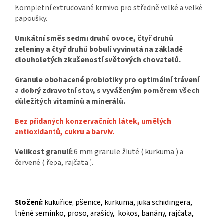
Kompletní extrudované krmivo pro středně velké a velké
papoušky.
Unikátní směs sedmi druhů ovoce, čtyř druhů
zeleniny a čtyř druhů bobulí vyvinutá na základě
dlouholetých zkušeností světových chovatelů.
Granule obohacené probiotiky pro optimální trávení
a dobrý zdravotní stav, s vyváženým poměrem všech
důležitých vitamínů a minerálů.
Bez přidaných konzervačních látek, umělých
antioxidantů, cukru a barviv.
Velikost granulí:
6 mm granule žluté ( kurkuma ) a
červené ( řepa, rajčata ).
Složení:
kukuřice, pšenice, kurkuma, juka schidingera,
lněné semínko, proso, arašídy, kokos, banány, rajčata,