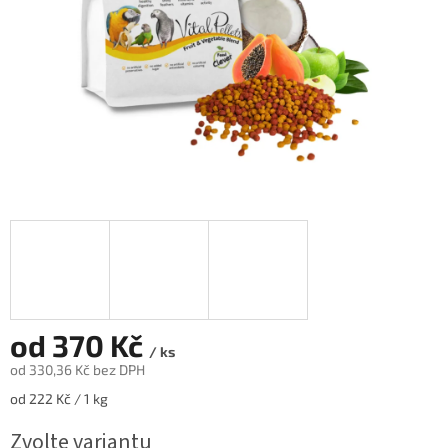
od
370 Kč
/ ks
od
330,36 Kč
bez DPH
Měrná
od 222 Kč / 1 kg
cena:
Zvolte variantu