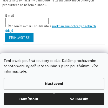
Vložte svůj e-mail a my vám budeme zasílat informace o nových
produktech na našem e-shopu.
E-mail
Vložením e-mailu souhlasíte s
podmínkami ochrany osobních
údajů
PŘIHLÁSIT SE
Milan Bartl chovatelské stránky
Tento web používá soubory cookie. Dalším procházením
tohoto webu vyjadřujete souhlas s jejich používáním.. Více
informací
zde
.
Vytvořil Shoptet
Nastavení
Copyright 2026
ePapousek.cz
. Všechna práva vyhrazena.
Upravit
Odmítnout
Souhlasím
nastavení cookies