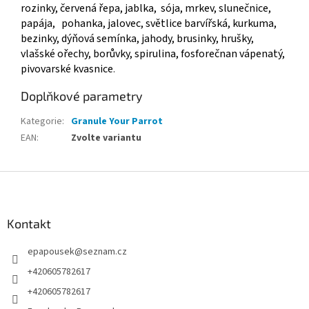
rozinky, červená řepa, jablka, sója, mrkev, slunečnice,
papája, pohanka, jalovec, světlice barvířská, kurkuma,
bezinky, dýňová semínka, jahody, brusinky, hrušky,
vlašské ořechy, borůvky, spirulina, fosforečnan vápenatý,
pivovarské kvasnice
.
Doplňkové parametry
Kategorie
:
Granule Your Parrot
EAN
:
Zvolte variantu
Z
á
p
a
Kontakt
t
epapousek
@
seznam.cz
í
+420605782617
+420605782617