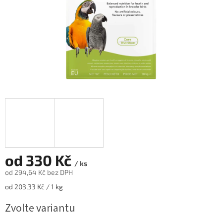
od
330 Kč
/ ks
od
294,64 Kč
bez DPH
Měrná
od 203,33 Kč / 1 kg
cena:
Zvolte variantu