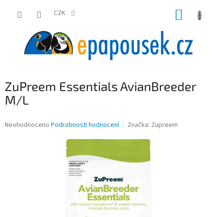
Přejít
NÁKUP
na
CZK
obsah
KOŠÍK
ZuPreem Essentials AvianBreeder
M/L
Průměrné
Neohodnoceno
Podrobnosti hodnocení
Značka:
Zupreem
hodnocení
produktu
je
0,0
z
5
hvězdiček.