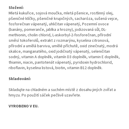
Složení:
Mletá kukuřice, sojová moučka, mletá pšenice, rostlinný olej,
pšeničné klíčky, pšeničné krupičných, sacharóza, sušená vejce,
fosforečnan vápenatý, uhličitan vápenatý, Pozemní ovoce
(banány, pomeranče, jablka a hrozny), jodizovaná sůl, DL-
methionin, cholin chlorid, L-askorbyl-2-fosforečnan, přírodní
směsí tokoferolů, extrakt z rozmarýnu, kyselina citronová,
přírodní a umělá barviva, umělé příchutě, oxid zinečnatý, modrá
skalice, manganatého, oxid jodičnatý vápenatý, seleničitan
sodný, vitamin A doplněk, vitamín D3 doplněk, vitamin E doplněk,
thiamin, niacin, pantotenát vápenatý, pyridoxin hydrochlorid,
riboflavin, kyselina listová, biotin, vitamin B12 doplněk.
Skladování:
Skladujte na chladném a suchém místě z dosahu jiných zvířat a
hmyzu. Po použití sáček pečlivě uzavřete.
VYROBENO V EU.