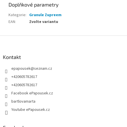
Doplňkové parametry
Kategorie
:
Granule Zupreem
EAN
:
Zvolte variantu
Z
á
p
a
Kontakt
t
epapousek
@
seznam.cz
í
+420605782617
+420605782617
Facebook ePapousek.cz
bartlovamarta
Youtube ePapousek.cz