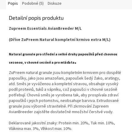
Popis
Podobné (5)
Diskuze
Detailní popis produktu
Zupreem Essentials AvianBreeder M/L
(Dříve ZuPreem Natural kompletní krmivo extra M/L)
Natural granule pro střední a velké druhy papoušků před chovnou
.
sezonou, v chovné sezóně a pro mláďata
ZuPreem natural granule jsou kompletním krmivem pro dospělé
papoušky, jako jsou amazoňani, papoušek šedý žako, aratingy,
atd. Směs je vyváženou a kompletní stravou, obsahuje vysoký
podíl proteinů, tuků a vápníku, což papoušci v chovné sezóně
potřebují. Chovná směs je vyrobena tak, aby prospívala zdraví
papoušků i jejich potomstvu, neobsahuje barviva. Extrudované
granule jsou výborně stravitelné. Při zkrmování Zupreem
AvianBreeder zajistěte dostatečné množství čerstvé vody.
Deklarované jakostní znaky: Protein min. 20%, Tuk min. 10%,
Vláknina max. 3%, Vlhkost max. 10%.