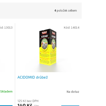
4
položek celkem
ód:
13013
Kód:
14014
ACIDOMID drůbež
Skladem
Na dotaz
125 Kč bez DPH
140 Kč
/ ks