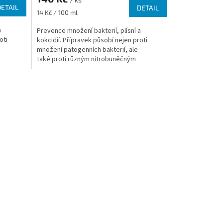
DETAIL
DETAIL
Měrná
14 Kč / 100 ml
cena:
a
Prevence množení bakterií, plísní a
oti
kokcidií. Přípravek působí nejen proti
množení patogenních bakterií, ale
také proti různým nitrobuněčným
..
parazitům, jako jsou...