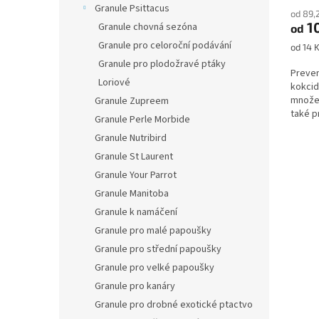
Granule Psittacus
od 89,
1
Granule chovná sezóna
od
Granule pro celoroční podávání
Měrná
od 14 
cena:
Granule pro plodožravé ptáky
Preven
Loriové
kokcid
množen
Granule Zupreem
také p
Granule Perle Morbide
parazit
Granule Nutribird
Granule St Laurent
Granule Your Parrot
Granule Manitoba
Granule k namáčení
Granule pro malé papoušky
Granule pro střední papoušky
Granule pro velké papoušky
Granule pro kanáry
Granule pro drobné exotické ptactvo