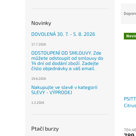
n
Ř
e
a
Dopor
l
z
Novinky
e
V
n
DOVOLENÁ 30. 7. - 5. 8. 2026
Novi
ý
í
17.7.2026
p
p
i
r
ODSTOUPENÍ OD SMLOUVY. Zde
můžete odstoupit od smlouvy do
s
o
14 dní od dodání zboží. Zadejte
p
d
číslo objednávky a váš email.
r
u
o
19.6.2026
k
d
t
Nakupujte ve slevě v kategorii
SLEVY - VÝPRODEJ
u
ů
PSITT
k
1.3.2026
Citru
t
ml
ů
Ptačí burzy
704,46
789