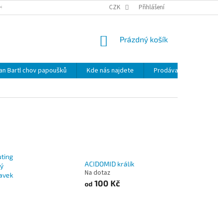
HRANY OSOBNÍCH ÚDAJŮ
NOVINKY
CZK
MAPA SERVERU
Přihlášení
KDE NÁS 
NÁKUPNÍ
Prázdný košík
KOŠÍK
lan Bartl chov papoušků
Kde nás najdete
Prodávané značky
ting
ACIDOMID králík
vý
Na dotaz
ravek
100 Kč
od