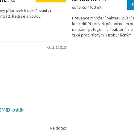
/ ks
Měrná
od 15 Kč / 100 ml
ový přípravek k nakličování zrnin
cena:
ntrát). Ředí se s vodou.
Prevence množení bakterií, plísní 
kokcidií. Přípravek působí nejen pr
množení patogenních bakterií, ale
také proti různým nitrobuněčným
parazitům, jako jsou např. kokcidie..
Kód:
11013
MID králík
Na dotaz