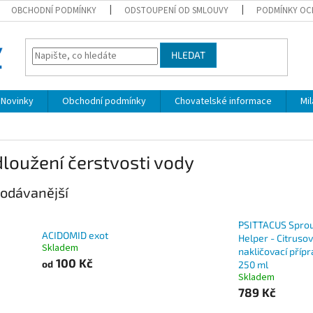
OBCHODNÍ PODMÍNKY
ODSTOUPENÍ OD SMLOUVY
PODMÍNKY OC
HLEDAT
Novinky
Obchodní podmínky
Chovatelské informace
Mi
loužení čerstvosti vody
odávanější
PSITTACUS Sprou
ACIDOMID exot
Helper - Citruso
Skladem
nakličovací příp
100 Kč
od
250 ml
Skladem
789 Kč