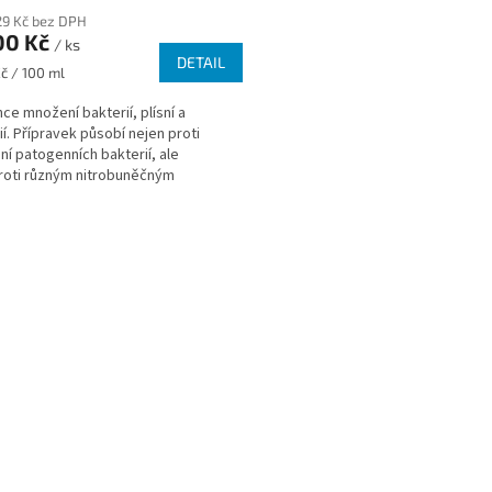
29 Kč bez DPH
00 Kč
/ ks
DETAIL
Kč / 100 ml
ce množení bakterií, plísní a
ií. Přípravek působí nejen proti
í patogenních bakterií, ale
roti různým nitrobuněčným
ům, jako jsou...
O
v
l
á
d
a
c
í
p
r
v
k
y