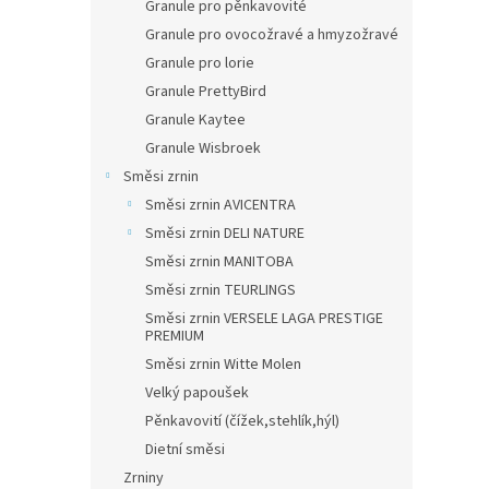
Granule pro pěnkavovité
Granule pro ovocožravé a hmyzožravé
Granule pro lorie
Granule PrettyBird
Granule Kaytee
Granule Wisbroek
Směsi zrnin
Směsi zrnin AVICENTRA
Směsi zrnin DELI NATURE
Směsi zrnin MANITOBA
Směsi zrnin TEURLINGS
Směsi zrnin VERSELE LAGA PRESTIGE
PREMIUM
Směsi zrnin Witte Molen
Velký papoušek
Pěnkavovití (čížek,stehlík,hýl)
Dietní směsi
Zrniny