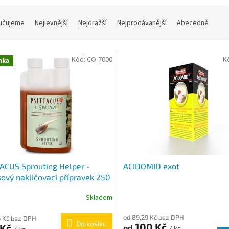
učujeme
Nejlevnější
Nejdražší
Nejprodávanější
Abecedně
Kód:
CO-7000
K
nka
ACUS Sprouting Helper -
ACIDOMID exot
sový nakličovací přípravek 250
Skladem
od 89,29 Kč bez DPH
 Kč bez DPH
Do košíku
100 Kč
 Kč
od
/ ks