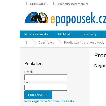
Přejít
+420605782617
epapousek@seznam.cz
na
obsah
Moje objednávka
HOT-LINE
Ptačí burzy
Domů
Dezinfekce
Prodloužení čerstvosti vody
P
Prod
o
s
Přihlášení
Nejpr
t
r
E-mail
a
n
Heslo
n
í
PŘIHLÁSIT SE
p
Nová registrace
Zapomenuté heslo
a