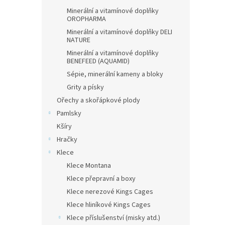
Minerální a vitamínové doplňky
OROPHARMA
Minerální a vitamínové doplňky DELI
NATURE
Minerální a vitamínové doplňky
BENEFEED (AQUAMID)
Sépie, minerální kameny a bloky
Grity a písky
Ořechy a skořápkové plody
Pamlsky
Kšíry
Hračky
Klece
Klece Montana
Klece přepravní a boxy
Klece nerezové Kings Cages
Klece hliníkové Kings Cages
Klece příslušenství (misky atd.)