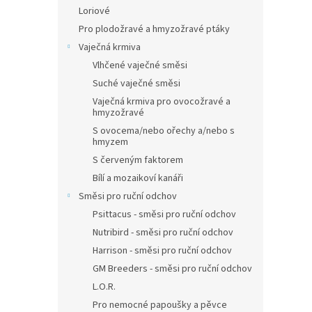
Loriové
Pro plodožravé a hmyzožravé ptáky
Vaječná krmiva
Vlhčené vaječné směsi
Suché vaječné směsi
Vaječná krmiva pro ovocožravé a
hmyzožravé
S ovocema/nebo ořechy a/nebo s
hmyzem
S červeným faktorem
Bílí a mozaikoví kanáři
Směsi pro ruční odchov
Psittacus - směsi pro ruční odchov
Nutribird - směsi pro ruční odchov
Harrison - směsi pro ruční odchov
GM Breeders - směsi pro ruční odchov
L.O.R.
Pro nemocné papoušky a pěvce