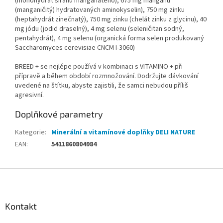
(monohydrát síranu manganatého), 675 mg manganu
(manganičitý) hydratovaných aminokyselin), 750 mg zinku
(heptahydrát zinečnatý), 750 mg zinku (chelát zinku z glycinu), 40
mg jódu (jodid draselný), 4 mg selenu (seleničitan sodný,
pentahydrát), 4 mg selenu (organická forma selen produkovaný
Saccharomyces cerevisiae CNCM I-3060)
BREED + se nejlépe používá v kombinaci s VITAMINO + při
přípravě a během období rozmnožování. Dodržujte dávkování
uvedené na štítku, abyste zajistili, že samci nebudou příliš
agresivní.
Doplňkové parametry
Kategorie
:
Minerální a vitamínové doplňky DELI NATURE
EAN
:
5411860804984
Z
á
p
a
Kontakt
t