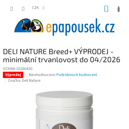
Přejít
NÁKUP
na
CZK
obsah
KOŠÍK
DELI NATURE Breed+ VÝPRODEJ -
minimální trvanlovost do 04/2026
023066-20260430
Průměrné
Neohodnoceno
Podrobnosti hodnocení
Výprodej
hodnocení
Značka:
Deli Nature
produktu
je
0,0
z
5
hvězdiček.