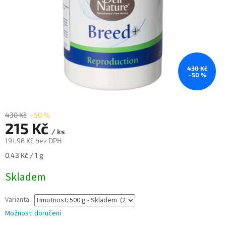
430 Kč
–50 %
430 Kč
–50 %
215 Kč
/ ks
191,96 Kč bez DPH
Měrná
0,43 Kč / 1 g
cena:
Skladem
Varianta
Možnosti doručení