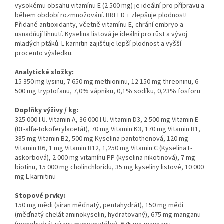
vysokému obsahu vitamínu E (2 500 mg) je ideální pro přípravu a
během období rozmnožování. BREED + zlepšuje plodnost!
Přidané antioxidanty, včetně vitamínu E, chrání embryo a
usnadňují líhnutí. Kyselina listová je ideální pro růst a vývoj
mladých ptáků. L-karnitin zajišťuje lepší plodnost a vyšší
procento výsledku.
Analytické složky:
15 350 mg lysinu, 7 650 mg methioninu, 12 150 mg threoninu, 6
500 mg tryptofanu, 7,0% vápníku, 0,1% sodíku, 0,23% fosforu
Doplňky výživy / kg:
325 000 I.U. Vitamin A, 36 000 I.U. Vitamin D3, 2 500 mg Vitamin E
(DL-alfa-tokoferylacetát), 70 mg Vitamin K3, 170 mg Vitamin B1,
385 mg Vitamin B2, 500 mg Kyselina pantothenová, 120 mg
Vitamin B6, 1 mg Vitamin B12, 1,250 mg Vitamin C (Kyselina L-
askorbová), 2 000 mg vitamínu PP (kyselina nikotinová), 7 mg
biotinu, 15 000 mg cholinchloridu, 35 mg kyseliny listové, 10 000
mg L-karnitinu
Stopové prvky:
150 mg mědi (síran měďnatý, pentahydrát), 150 mg mědi
(měďnatý chelát aminokyselin, hydratovaný), 675 mg manganu