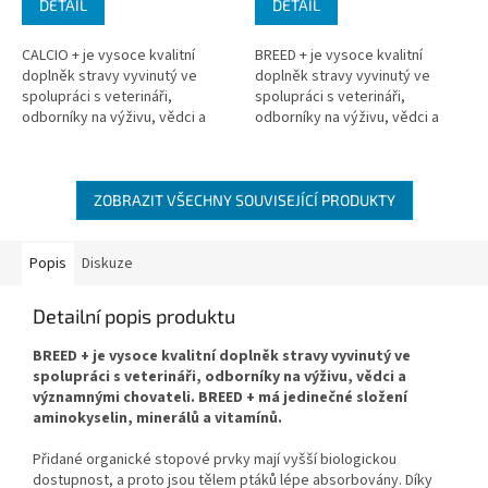
DETAIL
DETAIL
CALCIO + je vysoce kvalitní
BREED + je vysoce kvalitní
doplněk stravy vyvinutý ve
doplněk stravy vyvinutý ve
spolupráci s veterináři,
spolupráci s veterináři,
odborníky na výživu, vědci a
odborníky na výživu, vědci a
významnými chovateli.
významnými chovateli. BREED +
má jedinečné složení
aminokyselin,...
ZOBRAZIT VŠECHNY SOUVISEJÍCÍ PRODUKTY
Popis
Diskuze
Detailní popis produktu
BREED + je vysoce kvalitní doplněk stravy vyvinutý ve
spolupráci s veterináři, odborníky na výživu, vědci a
významnými chovateli. BREED + má jedinečné složení
aminokyselin, minerálů a vitamínů.
Přidané organické stopové prvky mají vyšší biologickou
dostupnost, a proto jsou tělem ptáků lépe absorbovány. Díky