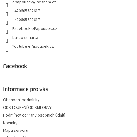
epapousek
@
seznam.cz
í
+420605782617
+420605782617
Facebook ePapousek.cz
bartlovamarta
Youtube ePapousek.cz
Facebook
Informace pro vás
Obchodní podmínky
ODSTOUPENÍ OD SMLOUVY
Podmínky ochrany osobních údajů
Novinky
Mapa serveru