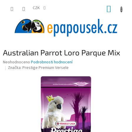
Přejít
NÁKUP
na
CZK
obsah
KOŠÍK
Australian Parrot Loro Parque Mix
Průměrné
Neohodnoceno
Podrobnosti hodnocení
hodnocení
Značka:
Prestige Premium Versele
produktu
je
0,0
z
5
hvězdiček.