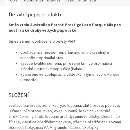
Popis
Podobné (8)
Diskuze
Ostatní informace
Detailní popis produktu
Směs zrnin Australian Parrot Prestige Loro Parque Mix pro
australské druhy velkých papoušků
Směs semen obohacená o pelety VAM
obohacená směs semen: vitamíny, aminokyseliny a
minerály = optimální stav
vysoce kvalitní semena, přirozené krmivo pro malé a
střední australské papoušky (kakadu)
vytvořeno ve spolupráci s vědeckým týmem Loro Parque
(Tenerife)
SLOŽENÍ
světlice barvířská, pohanka, rýže loupaná, žluté proso, pšenice,
ječmen, bílé proso, oves, oves loupaný, lesknice kanárská,
čirok, červený čirok, loupané arašídy, piniové oříšky, slunečnice
žíhaná, kukuřice předželatinizovaná, pšenice předželatinizovaná
pšenice, šípky, max V.A.M. granule, ústřice skořápky