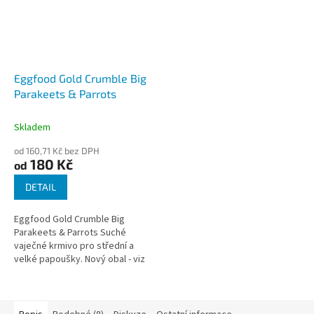
Eggfood Gold Crumble Big
Parakeets & Parrots
Skladem
od 160,71 Kč bez DPH
180 Kč
od
DETAIL
Eggfood Gold Crumble Big
Parakeets & Parrots Suché
vaječné krmivo pro střední a
velké papoušky. Nový obal - viz
obrázek produktu,
dříve Orlux Eggfood dry...