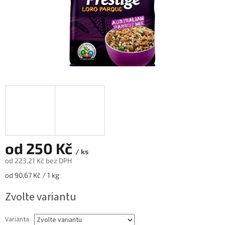
od
250 Kč
/ ks
od
223,21 Kč
bez DPH
Měrná
od 90,67 Kč / 1 kg
cena:
Zvolte variantu
Varianta