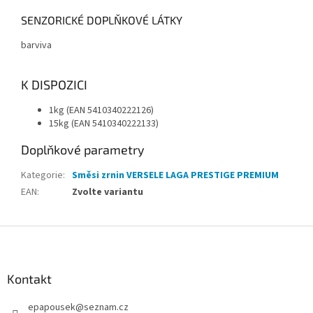
SENZORICKÉ DOPLŇKOVÉ LÁTKY
barviva
K DISPOZICI
1kg (EAN 5410340222126)
15kg (EAN 5410340222133)
Doplňkové parametry
Kategorie
:
Směsi zrnin VERSELE LAGA PRESTIGE PREMIUM
EAN
:
Zvolte variantu
Z
á
p
a
Kontakt
t
epapousek
@
seznam.cz
í