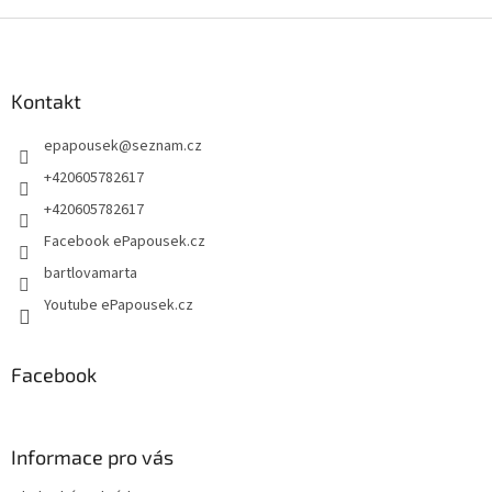
Z
á
p
a
Kontakt
t
epapousek
@
seznam.cz
í
+420605782617
+420605782617
Facebook ePapousek.cz
bartlovamarta
Youtube ePapousek.cz
Facebook
Informace pro vás