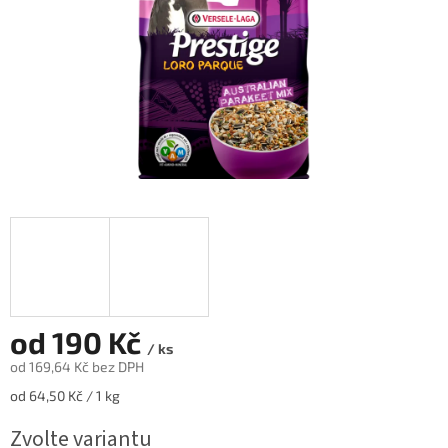
od
190 Kč
/ ks
od
169,64 Kč
bez DPH
Měrná
od 64,50 Kč / 1 kg
cena:
Zvolte variantu