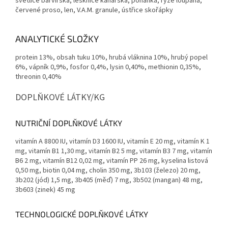
světlice barvířská, lesknice kanárská, pohanka, rýže loupaná,
červené proso, len, V.A.M. granule, ústřice skořápky
ANALYTICKÉ SLOŽKY
protein 13%, obsah tuku 10%, hrubá vláknina 10%, hrubý popel
6%, vápník 0,9%, fosfor 0,4%, lysin 0,40%, methionin 0,35%,
threonin 0,40%
DOPLŇKOVÉ LÁTKY/KG
NUTRIČNÍ DOPLŇKOVÉ LÁTKY
vitamín A 8800 IU, vitamín D3 1600 IU, vitamín E 20 mg, vitamín K 1
mg, vitamín B1 1,30 mg, vitamín B2 5 mg, vitamín B3 7 mg, vitamín
B6 2 mg, vitamín B12 0,02 mg, vitamín PP 26 mg, kyselina listová
0,50 mg, biotin 0,04 mg, cholin 350 mg, 3b103 (železo) 20 mg,
3b202 (jód) 1,5 mg, 3b405 (měď) 7 mg, 3b502 (mangan) 48 mg,
3b603 (zinek) 45 mg
TECHNOLOGICKÉ DOPLŇKOVÉ LÁTKY