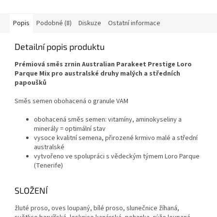
Dříve Orlux Eggfood dry...
Popis
Podobné (8)
Diskuze
Ostatní informace
Detailní popis produktu
Prémiová směs zrnin Australian Parakeet Prestige Loro
Parque Mix pro australské druhy malých a středních
papoušků
Směs semen obohacená o granule VAM
obohacená směs semen: vitamíny, aminokyseliny a
minerály = optimální stav
vysoce kvalitní semena, přirozené krmivo malé a střední
australské
vytvořeno ve spolupráci s vědeckým týmem Loro Parque
(Tenerife)
SLOŽENÍ
žluté proso, oves loupaný, bílé proso, slunečnice žíhaná,