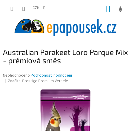
Přejít
NÁKUP
na
CZK
obsah
KOŠÍK
Australian Parakeet Loro Parque Mix
- prémiová směs
Průměrné
Neohodnoceno
Podrobnosti hodnocení
hodnocení
Značka:
Prestige Premium Versele
produktu
je
0,0
z
5
hvězdiček.