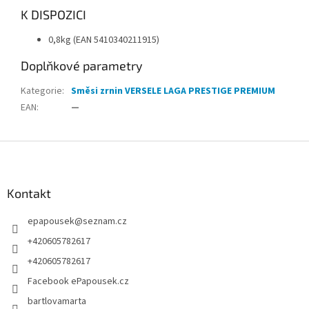
K DISPOZICI
0,8kg (EAN 5410340211915)
Doplňkové parametry
Kategorie
:
Směsi zrnin VERSELE LAGA PRESTIGE PREMIUM
EAN
:
—
Z
á
p
a
Kontakt
t
epapousek
@
seznam.cz
í
+420605782617
+420605782617
Facebook ePapousek.cz
bartlovamarta