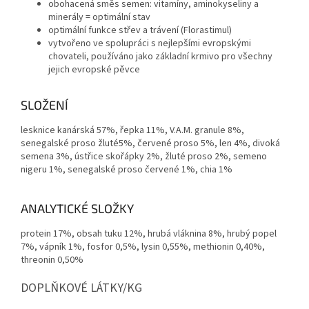
obohacená směs semen: vitamíny, aminokyseliny a
minerály = optimální stav
optimální funkce střev a trávení (Florastimul)
vytvořeno ve spolupráci s nejlepšími evropskými
chovateli, používáno jako základní krmivo pro všechny
jejich evropské pěvce
SLOŽENÍ
lesknice kanárská 57%, řepka 11%, V.A.M. granule 8%,
senegalské proso žluté5%, červené proso 5%, len 4%, divoká
semena 3%, ústřice skořápky 2%, žluté proso 2%, semeno
nigeru 1%, senegalské proso červené 1%, chia 1%
ANALYTICKÉ SLOŽKY
protein 17%, obsah tuku 12%, hrubá vláknina 8%, hrubý popel
7%, vápník 1%, fosfor 0,5%, lysin 0,55%, methionin 0,40%,
threonin 0,50%
DOPLŇKOVÉ LÁTKY/KG