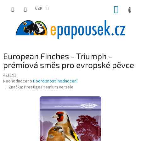
Přejít
NÁKUP
na
CZK
obsah
KOŠÍK
European Finches - Triumph -
prémiová směs pro evropské pěvce
421191
Průměrné
Neohodnoceno
Podrobnosti hodnocení
hodnocení
Značka:
Prestige Premium Versele
produktu
je
0,0
z
5
hvězdiček.