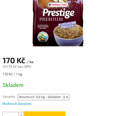
170 Kč
/ ks
151,79 Kč bez DPH
Měrná
170 Kč / 1 kg
cena:
Skladem
Varianta
Možnosti doručení