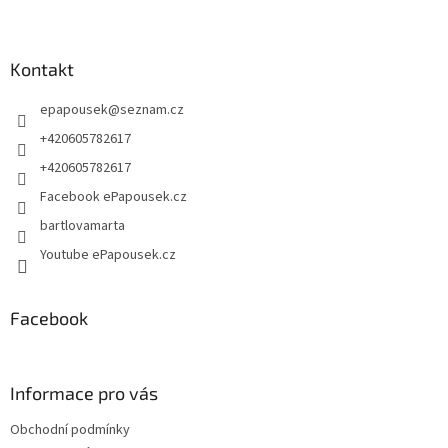
l
Z
á
á
d
p
a
a
Kontakt
c
t
í
epapousek
@
seznam.cz
í
p
r
+420605782617
v
+420605782617
k
y
Facebook ePapousek.cz
v
bartlovamarta
ý
p
Youtube ePapousek.cz
i
s
u
Facebook
Informace pro vás
Obchodní podmínky