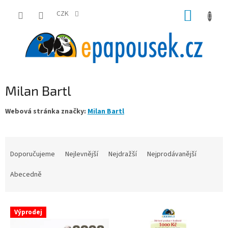
Přejít
NÁKUP
na
CZK
obsah
KOŠÍK
Milan Bartl
Webová stránka značky:
Milan Bartl
Ř
a
Doporučujeme
Nejlevnější
Nejdražší
Nejprodávanější
z
e
Abecedně
n
í
V
p
Výprodej
ý
r