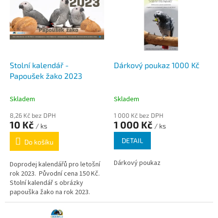
p
o
i
d
s
u
p
k
r
t
o
ů
d
Stolní kalendář -
Dárkový poukaz 1000 Kč
u
Papoušek žako 2023
k
t
Skladem
Skladem
ů
8,26 Kč bez DPH
1 000 Kč bez DPH
10 Kč
1 000 Kč
/ ks
/ ks
DETAIL
Do košíku
Dárkový poukaz
Doprodej kalendářů pro letošní
rok 2023. Původní cena 150 Kč.
Stolní kalendář s obrázky
papouška žako na rok 2023.
Termíny chovatelských burz a
setkání. Pro...