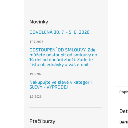
n
e
l
Novinky
DOVOLENÁ 30. 7. - 5. 8. 2026
17.7.2026
ODSTOUPENÍ OD SMLOUVY. Zde
můžete odstoupit od smlouvy do
14 dní od dodání zboží. Zadejte
číslo objednávky a váš email.
19.6.2026
Nakupujte ve slevě v kategorii
SLEVY - VÝPRODEJ
Popi
1.3.2026
Det
Ptačí burzy
Dárk