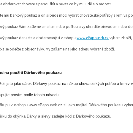
e obdarovat chovatele papoušků a nevíte co by mu udělalo radost?
te mu Dárkový poukaz a on si bude moci vybrat chovatelské potřeby a krmiva po
ový poukaz Vám zašleme emailem nebo poštou a vy uhradíte převodem nebo d
vý poukaz darujete a obdarovaný si v eshopu
www.ePapousek.cz
vybere zboží
tka se odečte z objednávky. My zašleme na jeho adresu vybrané zboží.
d na použití Dárkového poukazu
želi jste jako dárek Dárkový poukaz na nákup chovatelských potřeb a krmiv
upujte prosím podle tohoto návodu:
nákupu v e-shopu www.ePapousek.cz si jako majitel Dárkového poukazu vyber
šíku do okýnka Dárky a slevy zadejte kód z Dárkového poukazu.