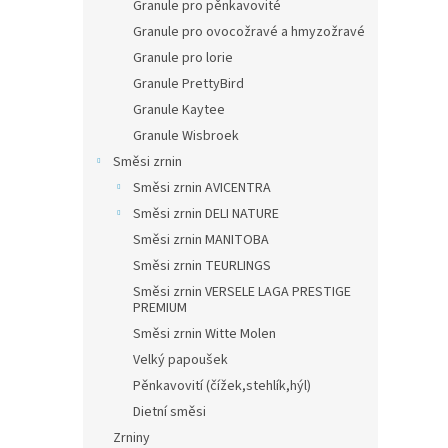
Granule pro pěnkavovité
Granule pro ovocožravé a hmyzožravé
Granule pro lorie
Granule PrettyBird
Granule Kaytee
Granule Wisbroek
Směsi zrnin
Směsi zrnin AVICENTRA
Směsi zrnin DELI NATURE
Směsi zrnin MANITOBA
Směsi zrnin TEURLINGS
Směsi zrnin VERSELE LAGA PRESTIGE
PREMIUM
Směsi zrnin Witte Molen
Velký papoušek
Pěnkavovití (čížek,stehlík,hýl)
Dietní směsi
Zrniny