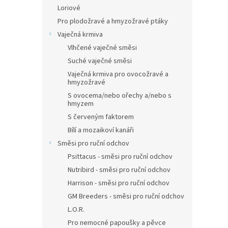
Loriové
Pro plodožravé a hmyzožravé ptáky
Vaječná krmiva
Vlhčené vaječné směsi
Suché vaječné směsi
Vaječná krmiva pro ovocožravé a
hmyzožravé
S ovocema/nebo ořechy a/nebo s
hmyzem
S červeným faktorem
Bílí a mozaikoví kanáři
Směsi pro ruční odchov
Psittacus - směsi pro ruční odchov
Nutribird - směsi pro ruční odchov
Harrison - směsi pro ruční odchov
GM Breeders - směsi pro ruční odchov
L.O.R.
Pro nemocné papoušky a pěvce