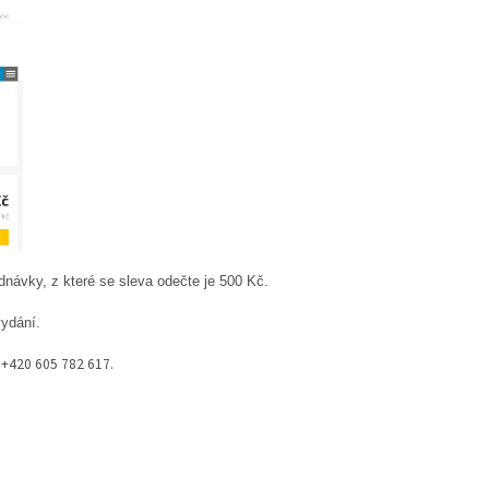
návky, z které se sleva odečte je 500 Kč.
vydání.
o +420 605 782 617.