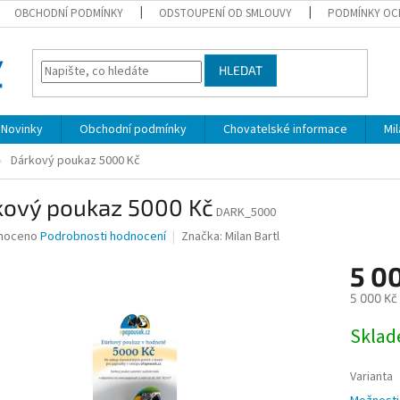
OBCHODNÍ PODMÍNKY
ODSTOUPENÍ OD SMLOUVY
PODMÍNKY OC
HLEDAT
Novinky
Obchodní podmínky
Chovatelské informace
Mi
Dárkový poukaz 5000 Kč
kový poukaz 5000 Kč
DARK_5000
né
noceno
Podrobnosti hodnocení
Značka:
Milan Bartl
ní
5 0
u
5 000 Kč
Měrná
Skla
cena:
ek.
Varianta