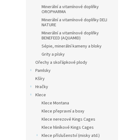
Minerální a vitamínové doplňky
OROPHARMA
Minerální a vitamínové doplňky DELI
NATURE
Minerální a vitamínové doplňky
BENEFEED (AQUAMID)
Sépie, minerální kameny a bloky
Grity a písky
Ořechy a skořápkové plody
Pamlsky
Kšíry
Hračky
Klece
Klece Montana
Klece přepravní a boxy
Klece nerezové Kings Cages
Klece hliníkové Kings Cages
Klece příslušenství (misky atd.)