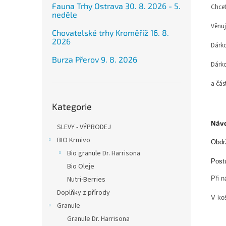
Fauna Trhy Ostrava 30. 8. 2026 - 5.
Chcet
neděle
Věnuj
Chovatelské trhy Kroměříž 16. 8.
2026
Dárk
Burza Přerov 9. 8. 2026
Dárko
a čás
Přeskočit
Kategorie
kategorie
Návo
SLEVY - VÝPRODEJ
BIO Krmivo
Obdr
Bio granule Dr. Harrisona
Post
Bio Oleje
Nutri-Berries
Při 
Doplňky z přírody
V ko
Granule
Granule Dr. Harrisona