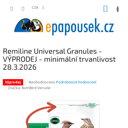
Přejít
NÁKUP
na
CZK
obsah
KOŠÍK
Remiline Universal Granules -
VÝPRODEJ - minimální trvanlivost
28.3.2026
Průměrné
Neohodnoceno
Podrobnosti hodnocení
Výprodej
hodnocení
Značka:
NutriBird Versele
produktu
je
0,0
z
5
hvězdiček.