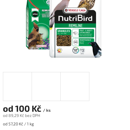
od
100 Kč
/ ks
od
89,29 Kč
bez DPH
Měrná
od 57,20 Kč / 1 kg
cena: