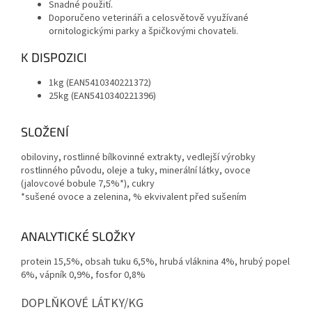
Snadné použití.
Doporučeno veterináři a celosvětově využívané
ornitologickými parky a špičkovými chovateli.
K DISPOZICI
1kg (EAN5410340221372)
25kg (EAN5410340221396)
SLOŽENÍ
obiloviny, rostlinné bílkovinné extrakty, vedlejší výrobky
rostlinného původu, oleje a tuky, minerální látky, ovoce
(jalovcové bobule 7,5%*), cukry
*sušené ovoce a zelenina, % ekvivalent před sušením
ANALYTICKÉ SLOŽKY
protein 15,5%, obsah tuku 6,5%, hrubá vláknina 4%, hrubý popel
6%, vápník 0,9%, fosfor 0,8%
DOPLŇKOVÉ LÁTKY/KG