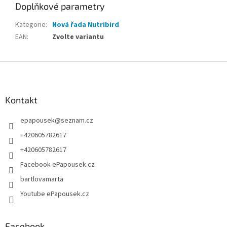
Doplňkové parametry
Kategorie
:
Nová řada Nutribird
EAN
:
Zvolte variantu
Z
á
p
a
Kontakt
t
epapousek
@
seznam.cz
í
+420605782617
+420605782617
Facebook ePapousek.cz
bartlovamarta
Youtube ePapousek.cz
Facebook