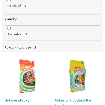
Na skladě
3
Značky
Avicentra
3
Položek k zobrazení:
3
V
ý
p
i
s
p
r
o
d
Bukové štěpky
Kukuřičná podestýlka