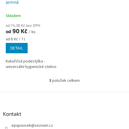
jemná
Skladem
od 74,38 Kč bez DPH
90 Kč
od
/ ks
Měrná
od 8 Kč / 1 l
cena:
DETAIL
Kukuřičná podestýlka -
universální hygienické stelivo
3
položek celkem
O
v
l
Z
á
á
d
p
a
a
Kontakt
c
t
í
epapousek
@
seznam.cz
í
p