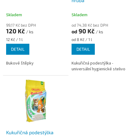
u
hrubá
k
t
Skladem
Skladem
ů
99,17 Kč bez DPH
od 74,38 Kč bez DPH
120 Kč
90 Kč
od
/ ks
/ ks
Měrná
Měrná
12 Kč / 1 l
od 8 Kč / 1 l
cena:
cena:
DETAIL
DETAIL
Bukové štěpky
Kukuřičná podestýlka -
universální hygienické stelivo
Kukuřičná podestýlka