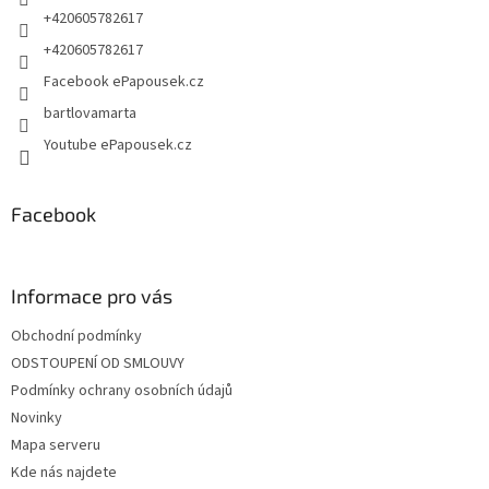
r
+420605782617
v
+420605782617
k
y
Facebook ePapousek.cz
v
bartlovamarta
ý
p
Youtube ePapousek.cz
i
s
u
Facebook
Informace pro vás
Obchodní podmínky
ODSTOUPENÍ OD SMLOUVY
Podmínky ochrany osobních údajů
Novinky
Mapa serveru
Kde nás najdete