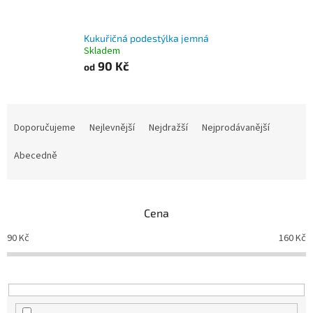
Kukuřičná podestýlka jemná
Skladem
90 Kč
od
Ř
a
Doporučujeme
Nejlevnější
Nejdražší
Nejprodávanější
z
e
Abecedně
n
í
p
Cena
r
o
90
Kč
160
Kč
d
u
k
t
ů