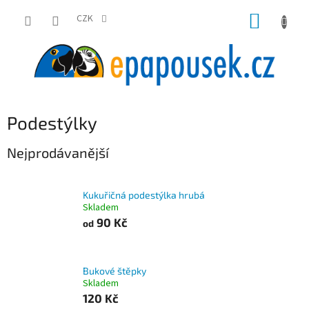
Přejít
NÁKUP
na
CZK
obsah
KOŠÍK
Podestýlky
Nejprodávanější
Kukuřičná podestýlka hrubá
Skladem
90 Kč
od
Bukové štěpky
Skladem
120 Kč