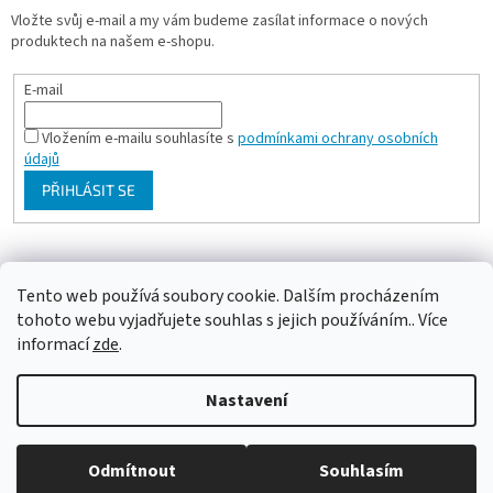
Vložte svůj e-mail a my vám budeme zasílat informace o nových
produktech na našem e-shopu.
E-mail
Vložením e-mailu souhlasíte s
podmínkami ochrany osobních
údajů
PŘIHLÁSIT SE
Milan Bartl chovatelské stránky
Tento web používá soubory cookie. Dalším procházením
tohoto webu vyjadřujete souhlas s jejich používáním.. Více
informací
zde
.
Vytvořil Shoptet
Nastavení
Copyright 2026
ePapousek.cz
. Všechna práva vyhrazena.
Upravit
Odmítnout
Souhlasím
nastavení cookies