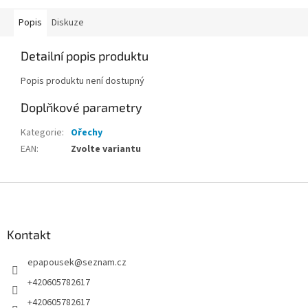
Popis
Diskuze
Detailní popis produktu
Popis produktu není dostupný
Doplňkové parametry
Kategorie
:
Ořechy
EAN
:
Zvolte variantu
Z
á
p
a
Kontakt
t
epapousek
@
seznam.cz
í
+420605782617
+420605782617