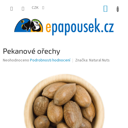
Přejít
NÁKUP
na
CZK
obsah
KOŠÍK
Pekanové ořechy
Průměrné
Neohodnoceno
Podrobnosti hodnocení
Značka:
Natural Nuts
hodnocení
produktu
je
0,0
z
5
hvězdiček.