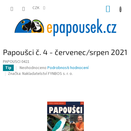
Přejít
NÁKUP
na
CZK
obsah
KOŠÍK
Papoušci č. 4 - červenec/srpen 2021
PAPOUSCI 0421
Průměrné
Neohodnoceno
Podrobnosti hodnocení
Tip
hodnocení
Značka:
Nakladatelství FYNBOS s. r. o.
produktu
je
0,0
z
5
hvězdiček.