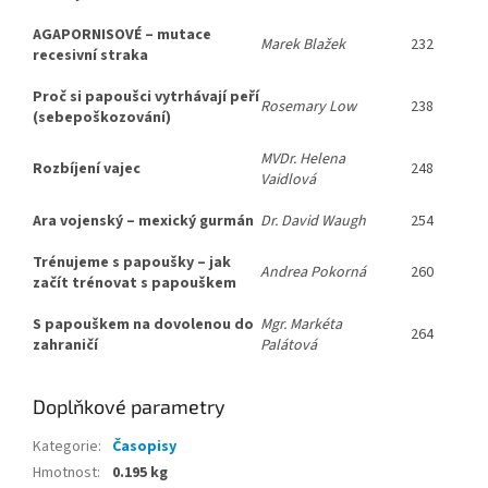
AGAPORNISOVÉ – mutace
Marek Blažek
232
recesivní straka
Proč si papoušci vytrhávají peří
Rosemary Low
238
(sebepoškozování)
MVDr. Helena
Rozbíjení vajec
248
Vaidlová
Ara vojenský – mexický gurmán
Dr. David Waugh
254
Trénujeme s papoušky – jak
Andrea Pokorná
260
začít trénovat s papouškem
S papouškem na dovolenou do
Mgr. Markéta
264
zahraničí
Palátová
Doplňkové parametry
Kategorie
:
Časopisy
Hmotnost
:
0.195 kg