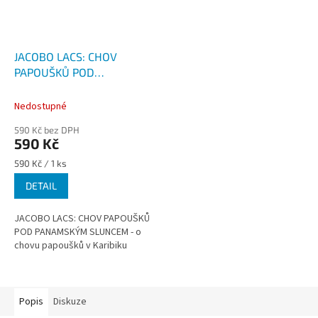
JACOBO LACS: CHOV
PAPOUŠKŮ POD
PANAMSKÝM SLUNCEM -
Alena Winner
Nedostupné
590 Kč bez DPH
590 Kč
Měrná
590 Kč / 1 ks
cena:
DETAIL
JACOBO LACS: CHOV PAPOUŠKŮ
POD PANAMSKÝM SLUNCEM - o
chovu papoušků v Karibiku
Popis
Diskuze