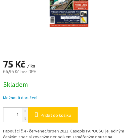
75 Kč
/ ks
66,96 Kč bez DPH
Měrná
Skladem
cena:
Možnosti doručení
Přidat do košíku
Papoušci č.4 - červenec/srpen 2021.
Časopis PAPOUŠCI je jediným
českým specializovaným periodike
m
zaměřeným pouze na