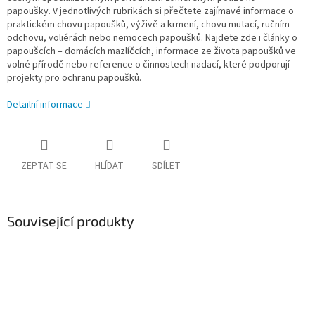
papoušky.
V jednotlivých rubrikách si přečtete zajímavé informace o
praktickém chovu papoušků, výživě a krmení, chovu mutací, ručním
odchovu, voliérách nebo nemocech papoušků. Najdete zde i články o
papoušcích – domácích mazlíčcích, informace ze života papoušků ve
volné přírodě nebo reference
o činnostech nadací, které podporují
projekty pro ochranu papoušků
.
Detailní informace
ZEPTAT SE
HLÍDAT
SDÍLET
Související produkty