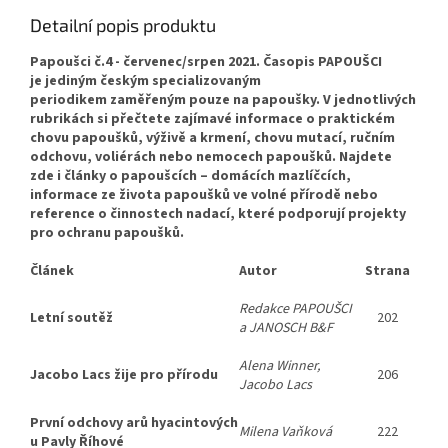
Detailní popis produktu
Papoušci č.4 - červenec/srpen 2021.
Časopis PAPOUŠCI
je jediným českým specializovaným
periodike
m
zaměřeným pouze na papoušky.
V jednotlivých
rubrikách si přečtete zajímavé informace o praktickém
chovu papoušků, výživě a krmení, chovu mutací, ručním
odchovu, voliérách nebo nemocech papoušků. Najdete
zde i články o papoušcích – domácích mazlíčcích,
informace ze života papoušků ve volné přírodě nebo
reference
o činnostech nadací, které podporují projekty
pro ochranu papoušků
.
Článek
Autor
Strana
Redakce PAPOUŠCI
Letní soutěž
202
a JANOSCH B&F
Alena Winner,
Jacobo Lacs žije pro přírodu
206
Jacobo Lacs
První odchovy arů hyacintových
Milena Vaňková
222
u Pavly Říhové