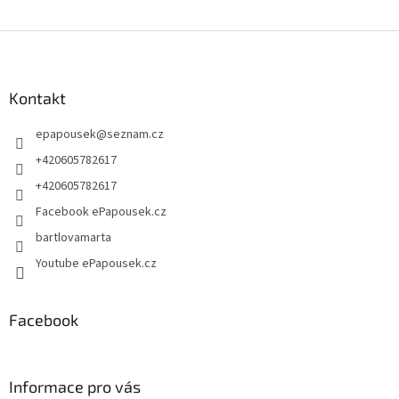
Z
á
p
a
Kontakt
t
epapousek
@
seznam.cz
í
+420605782617
+420605782617
Facebook ePapousek.cz
bartlovamarta
Youtube ePapousek.cz
Facebook
Informace pro vás