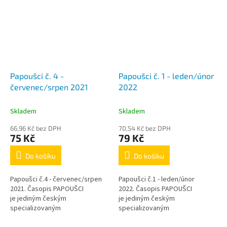
Papoušci č. 4 -
Papoušci č. 1 - leden/únor
červenec/srpen 2021
2022
Skladem
Skladem
66,96 Kč bez DPH
70,54 Kč bez DPH
75 Kč
79 Kč
Do košíku
Do košíku
Papoušci č.4 - červenec/srpen
Papoušci č.1 - leden/únor
2021. Časopis PAPOUŠCI
2022. Časopis PAPOUŠCI
je jediným českým
je jediným českým
specializovaným
specializovaným
periodikem zaměřeným pouze
periodikem zaměřeným pouze