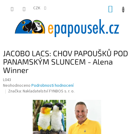
Přejít
NÁKUP
na
CZK
obsah
KOŠÍK
JACOBO LACS: CHOV PAPOUŠKŮ POD
PANAMSKÝM SLUNCEM - Alena
Winner
L043
Průměrné
Neohodnoceno
Podrobnosti hodnocení
hodnocení
Značka:
Nakladatelství FYNBOS s. r. o.
produktu
je
0,0
z
5
hvězdiček.