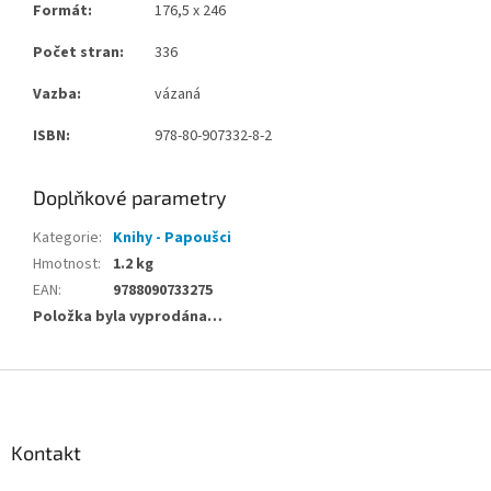
Formát:
176,5 x 246
Počet stran:
336
Vazba:
vázaná
ISBN:
978-80-907332-8-2
Doplňkové parametry
Kategorie
:
Knihy - Papoušci
Hmotnost
:
1.2 kg
EAN
:
9788090733275
Položka byla vyprodána…
Z
á
p
a
Kontakt
t