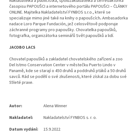
Nakladatelka a publicistka, spoluzakladatelka a šéfredaktorka
časopisu PAPOUŠCI a internetového portálu PAPOUŠCI – ČLÁNKY
ONLINE. Majitelka Nakladatelství FYNBOS s.r.o., které se
specializuje mimo jiné také na knihy o papoušcích
.
Ambasadorka
nadace Loro Parque Fundación, jež celosvětově podporuje
záchranné programy pro papoušky. Chovatelka papoušků,
fotografka, organizátorka seminářů Svět papoušků a lidí.
JACOBO LACS
Chovatel papoušků a zakladatel chovatelského zařízení a zoo
Del Istmo Conservation Center v městečku Puerto Lindo v
Panamě, kde se starají o 450 druhů a poddruhů ptáků a 50 druhů
savců. Rád se podělí o své zkušenosti, které získal za dobu své
55leté praxe.
Autor:
Alena Winner
Nakladatel:
Nakladatelství FYNBOS s. r. o.
Datum vydání:
15.9.2022