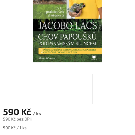
590 Kč
/ ks
590 Kč bez DPH
Měrná
590 Kč / 1 ks
cena: