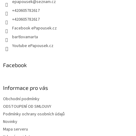
epapousek
@
seznam.cz
í
+420605782617
+420605782617
Facebook ePapousek.cz
bartlovamarta
Youtube ePapousek.cz
Facebook
Informace pro vás
Obchodní podmínky
ODSTOUPENÍ OD SMLOUVY
Podmínky ochrany osobních údajů
Novinky
Mapa serveru