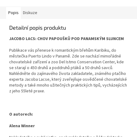
na papoušky. V jednotlivých
na papoušky. V jednotlivých
rubrikách si...
rubrikách si...
Popis
Diskuze
Detailní popis produktu
JACOBO LACS: CHOV PAPOUŠKŮ POD PANAMSKÝM SLUNCEM
Publikace vás přenese k romantickým břehům Karibiku, do
městečka Puerto Lindo v Panamě. Zde se nachází mimořádné
chovatelské zařízení a zoo Del Istmo Conservation Center, kde
se starají o 450 druhů a poddruhů ptáků a 50 druhů savců.
Nahlédněte do zajímavého života zakladatele, známého ptačího
experta Jacoba Lacse, který zveřejňuje osvědčené chovatelské
metody a také mnoho užitečných praktických tipů, vycházejících
z jeho 55leté praxe.
O autorech:
Alena Winner