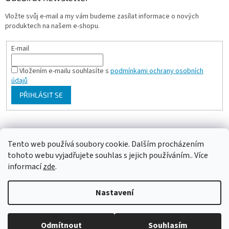
Vložte svůj e-mail a my vám budeme zasílat informace o nových
produktech na našem e-shopu.
E-mail
Vložením e-mailu souhlasíte s
podmínkami ochrany osobních
údajů
PŘIHLÁSIT SE
Milan Bartl chovatelské stránky
Tento web používá soubory cookie. Dalším procházením
tohoto webu vyjadřujete souhlas s jejich používáním.. Více
informací
zde
.
Vytvořil Shoptet
Nastavení
Copyright 2026
ePapousek.cz
. Všechna práva vyhrazena.
Upravit
Odmítnout
Souhlasím
nastavení cookies