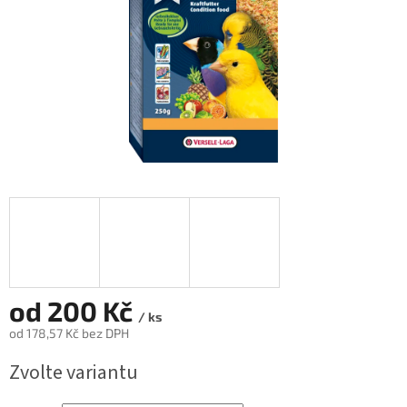
od
200 Kč
/ ks
od
178,57 Kč
bez DPH
Měrná
Zvolte variantu
cena: