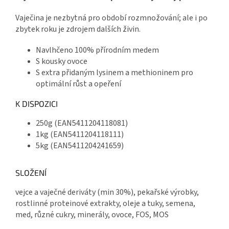
Vaječina je nezbytná pro období rozmnožování; ale i po
zbytek roku je zdrojem dalších živin.
Navlhčeno 100% přírodním medem
S kousky ovoce
S extra přidaným lysinem a methioninem pro
optimální růst a opeření
K DISPOZICI
250g (EAN5411204118081)
1kg (EAN5411204118111)
5kg (EAN5411204241659)
SLOŽENÍ
vejce a vaječné deriváty (min 30%), pekařské výrobky,
rostlinné proteinové extrakty, oleje a tuky, semena,
med, různé cukry, minerály, ovoce, FOS, MOS