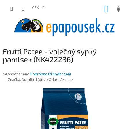
Přejít
NÁKUP
na
CZK
obsah
KOŠÍK
Frutti Patee - vaječný sypký
pamlsek (NK422236)
Průměrné
Neohodnoceno
Podrobnosti hodnocení
hodnocení
Značka:
NutriBird (dříve Orlux) Versele
produktu
je
0,0
z
5
hvězdiček.