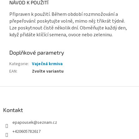
NÁVOD K POUŽITÍ
Připraven k použití. Během období rozmnožování a
přepeřování: poskytujte volně, mimo něj: třikrát týdně.
Lze poskytnout čistě několik dní. Obměňujte každý den,
když přidáte klíčící semena, ovoce nebo zeleninu.
Doplňkové parametry
Kategorie
:
Vaječná krmiva
EAN
:
Zvolte variantu
Z
á
p
a
Kontakt
t
epapousek
@
seznam.cz
í
+420605782617