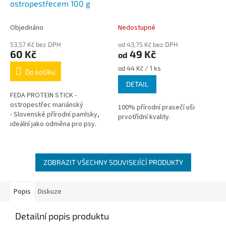
ostropestřecem 100 g
Objednáno
Nedostupné
53,57 Kč bez DPH
od 43,75 Kč bez DPH
60 Kč
49 Kč
od
Měrná
od 44 Kč / 1 ks
Do košíku
cena:
DETAIL
FEDA PROTEIN STICK -
ostropestřec mariánský
100% přírodní prasečí uši
- Slovenské přírodní pamlsky,
prvotřídní kvality.
ideální jako odměna pro psy.
ZOBRAZIT VŠECHNY SOUVISEJÍCÍ PRODUKTY
Popis
Diskuze
Detailní popis produktu