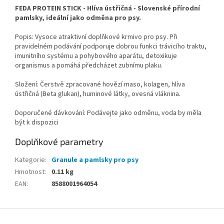
FEDA PROTEIN STICK - Hlíva ústřičná - Slovenské přírodní
pamlsky, ideální jako odměna pro psy.
Popis: Vysoce atraktivní doplňkové krmivo pro psy. Při
pravidelném podávání podporuje dobrou funkci trávicího traktu,
imunitního systému a pohybového aparátu, detoxikuje
organismus a pomáhá předcházet zubnímu plaku.
Složení: Čerstvě zpracované hovězí maso, kolagen, hlíva
ústřičná (Beta glukan), huminové látky, ovesná vláknina.
Doporučené dávkování: Podávejte jako odměnu, voda by měla
být k dispozici
Doplňkové parametry
Kategorie
:
Granule a pamlsky pro psy
Hmotnost
:
0.11 kg
EAN
:
8588001964054
Z
á