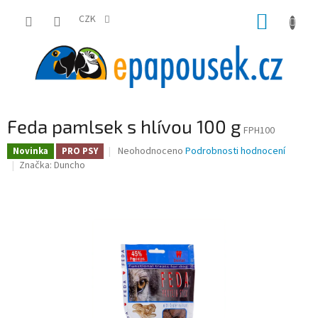
Přejít
NÁKUP
na
CZK
obsah
KOŠÍK
Feda pamlsek s hlívou 100 g
FPH100
Průměrné
Neohodnoceno
Podrobnosti hodnocení
Novinka
PRO PSY
hodnocení
Značka:
Duncho
produktu
je
0,0
z
5
hvězdiček.