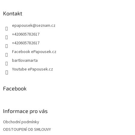
p
a
Kontakt
t
epapousek
@
seznam.cz
í
+420605782617
+420605782617
Facebook ePapousek.cz
bartlovamarta
Youtube ePapousek.cz
Facebook
Informace pro vás
Obchodní podmínky
ODSTOUPENÍ OD SMLOUVY