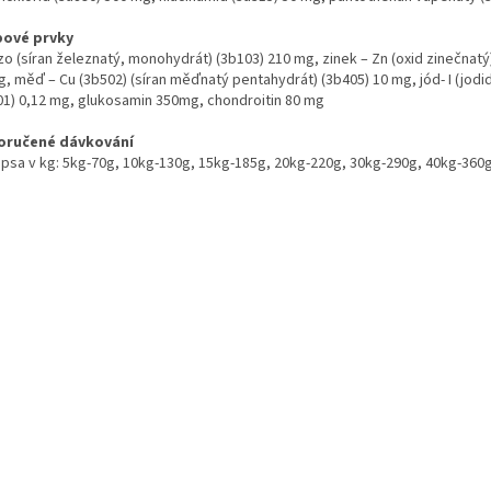
ové prvky
zo (síran železnatý, monohydrát) (3b103) 210 mg, zinek – Zn (oxid zinečnat
, měď – Cu (3b502) (síran měďnatý pentahydrát) (3b405) 10 mg, jód- I (jodid
01) 0,12 mg, glukosamin 350mg, chondroitin 80 mg
oručené dávkování
 psa v kg: 5kg-70g, 10kg-130g, 15kg-185g, 20kg-220g, 30kg-290g, 40kg-360