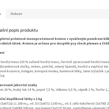
s
Diskuze
ailní popis produktu
letní prémiové monoproteinové krmivo s vyváženým poměrem bílkov
rálních látek. Krmivo je určeno pro dospělé psy všech plemen a ště
ení
 hovězí maso (30 % sušené hovězí maso, čerstvě zpracované hovězí maso 
(bramborové vločky, mrkev, petržel, zelený špenát), hovězí a vepřový tuk (p
pivní kvasnice, kolagen, konopná mouka, huminové látky, tanin (výtažek z j
čná.
arované jakostní znaky
in 26 %, hrubý tuk 14 %, popel 7,5 %, vláknina 3,5 %, vápník 2 %, fosfor 1,
iční doplňkové látky v 1 kg
A (3a672a) 11 200 m.j., vit. D3 (3a671) 1100 m.j., vit. E /alfa-tokoferol/ (3a700) 
nchlorid (3a890) 500 mg, niacinamid (3a315) 50 mg, pantothenan vápenatý (3