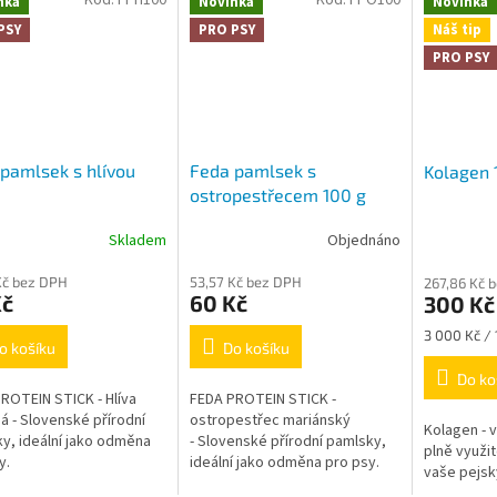
nka
Novinka
Novinka
PSY
PRO PSY
Náš tip
PRO PSY
pamlsek s hlívou
Feda pamlsek s
Kolagen 
ostropestřecem 100 g
Skladem
Objednáno
Kč bez DPH
53,57 Kč bez DPH
267,86 Kč 
Kč
60 Kč
300 Kč
Měrná
3 000 Kč / 
o košíku
Do košíku
cena:
Do ko
ROTEIN STICK - Hlíva
FEDA PROTEIN STICK -
ná - Slovenské přírodní
ostropestřec mariánský
Kolagen - v
y, ideální jako odměna
- Slovenské přírodní pamlsky,
plně využit
sy.
ideální jako odměna pro psy.
vaše pejsk