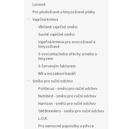
Loriové
Pro plodožravé a hmyzožravé ptáky
Vaječná krmiva
Vlhčené vaječné směsi
Suché vaječné směsi
Vaječná krmiva pro ovocožravé a
hmyzožravé
S ovocema/nebo ořechy a/nebo s
hmyzem
S červeným faktorem
Bílí a mozaikoví kanáři
Směsi pro ruční odchov
Psittacus - směsi pro ruční odchov
Nutribird - směsi pro ruční odchov
Harrison - směsi pro ruční odchov
GM Breeders - směsi pro ruční odchov
L.O.R.
Pro nemocné papoušky a pěvce