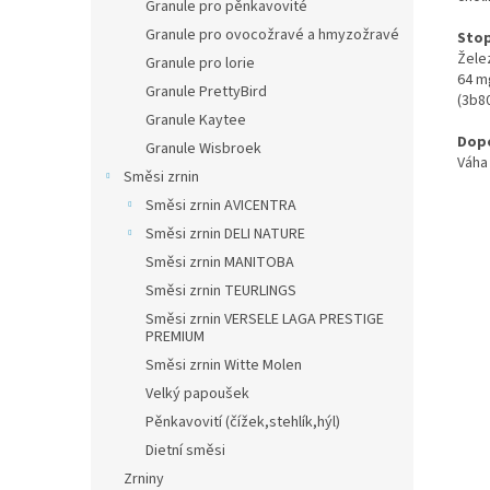
Granule pro pěnkavovité
Granule pro ovocožravé a hmyzožravé
Stop
Žele
Granule pro lorie
64 mg
Granule PrettyBird
(3b8
Granule Kaytee
Dop
Granule Wisbroek
Váha
Směsi zrnin
Směsi zrnin AVICENTRA
Směsi zrnin DELI NATURE
Směsi zrnin MANITOBA
Směsi zrnin TEURLINGS
Směsi zrnin VERSELE LAGA PRESTIGE
PREMIUM
Směsi zrnin Witte Molen
Velký papoušek
Pěnkavovití (čížek,stehlík,hýl)
Dietní směsi
Zrniny