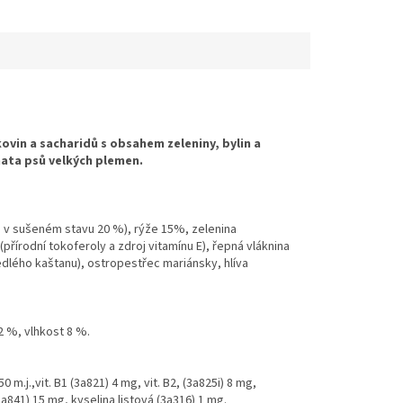
in a sacharidů s obsahem zeleniny, bylin a
ňata psů velkých plemen.
v sušeném stavu 20 %), rýže 15%, zelenina
řírodní tokoferoly a zdroj vitamínu E), řepná vláknina
edlého kaštanu), ostropestřec mariánsky, hlíva
2 %, vlhkost 8 %.
250 m.j.,vit. B1 (3a821) 4 mg, vit. B2, (3a825i) 8 mg,
a841) 15 mg, kyselina listová (3a316) 1 mg.