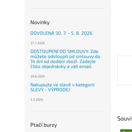
n
e
l
Novinky
DOVOLENÁ 30. 7. - 5. 8. 2026
17.7.2026
ODSTOUPENÍ OD SMLOUVY. Zde
můžete odstoupit od smlouvy do
14 dní od dodání zboží. Zadejte
číslo objednávky a váš email.
19.6.2026
Nakupujte ve slevě v kategorii
SLEVY - VÝPRODEJ
1.3.2026
Souvi
Ptačí burzy