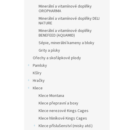
Minerální a vitamínové doplňky
OROPHARMA
Minerální a vitamínové doplňky DELI
NATURE
Minerální a vitamínové doplňky
BENEFEED (AQUAMID)
Sépie, minerální kameny a bloky
Grity a písky
Ořechy a skořápkové plody
Pamlsky
Kšíry
Hračky
Klece
Klece Montana
Klece přepravní a boxy
Klece nerezové Kings Cages
Klece hliníkové Kings Cages
Klece příslušenství (misky atd.)