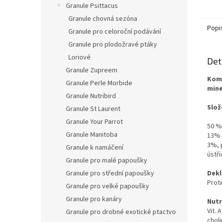
Granule Psittacus
Granule chovná sezóna
Popi
Granule pro celoroční podávání
Granule pro plodožravé ptáky
Loriové
Det
Granule Zupreem
Komp
Granule Perle Morbide
mine
Granule Nutribird
Slož
Granule St Laurent
Granule Your Parrot
50 %
Granule Manitoba
13% 
3%, 
Granule k namáčení
ústři
Granule pro malé papoušky
Granule pro střední papoušky
Dekl
Prote
Granule pro velké papoušky
Granule pro kanáry
Nutr
Vit. 
Granule pro drobné exotické ptactvo
choli