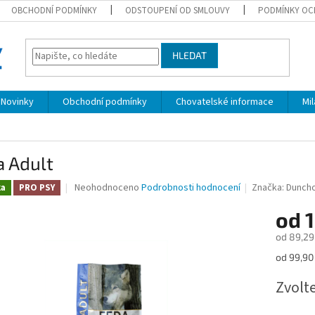
OBCHODNÍ PODMÍNKY
ODSTOUPENÍ OD SMLOUVY
PODMÍNKY OC
HLEDAT
Novinky
Obchodní podmínky
Chovatelské informace
Mi
a Adult
Průměrné
Neohodnoceno
Podrobnosti hodnocení
Značka:
Dunch
ka
PRO PSY
hodnocení
produktu
od
je
od
89,29
0,0
z
Měrná
od 99,90 
5
cena:
hvězdiček.
Zvolt