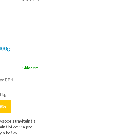
100g
Skladem
bez DPH
1 kg
šíku
ysoce stravitelná a
elná bílkovina pro
y a kočky.