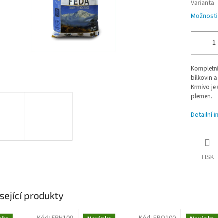
Varianta
Možnosti
Kompletn
bílkovin a
Krmivo je
plemen.
Detailní 
TISK
sející produkty
Kód:
FPH100
Kód:
FPO100