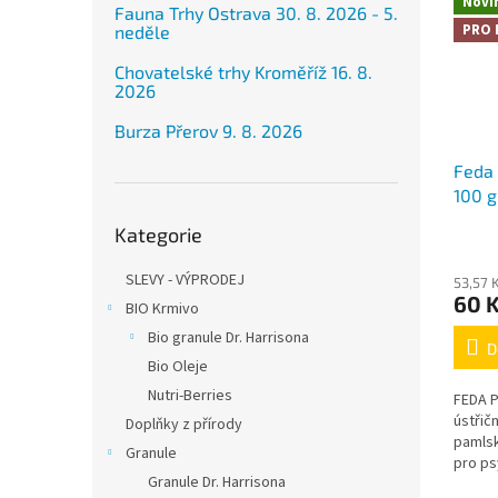
Novi
Fauna Trhy Ostrava 30. 8. 2026 - 5.
PRO 
neděle
Chovatelské trhy Kroměříž 16. 8.
2026
Burza Přerov 9. 8. 2026
Feda 
100 g
Přeskočit
Kategorie
kategorie
SLEVY - VÝPRODEJ
53,57 
60 
BIO Krmivo
Bio granule Dr. Harrisona
D
Bio Oleje
Nutri-Berries
FEDA P
ústřič
Doplňky z přírody
pamlsk
Granule
pro p
Granule Dr. Harrisona