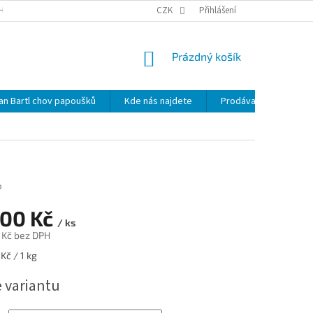
HRANY OSOBNÍCH ÚDAJŮ
NOVINKY
CZK
MAPA SERVERU
Přihlášení
KDE NÁS 
NÁKUPNÍ
Prázdný košík
KOŠÍK
lan Bartl chov papoušků
Kde nás najdete
Prodávané značky
o
100 Kč
/ ks
 Kč
bez DPH
Kč / 1 kg
e variantu