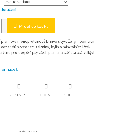
 doručení
Přidat do košíku
í prémiové monoproteinové krmivo s vyváženým poměrem
 sacharidů s obsahem zeleniny, bylin a minerálních látek.
 určeno pro dospělé psy všech plemen a štěňata psů velkých
informace
ZEPTAT SE
HLÍDAT
SDÍLET
Kód:
6330