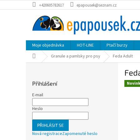
Přejít
+420605782617
epapousek@seznam.cz
na
obsah
Moje objednávka
HOT-LINE
Ptačí burzy
Domů
Granule a pamlsky pro psy
Feda Adult
P
Fed
o
s
Přihlášení
Novin
t
r
E-mail
a
n
Heslo
n
í
PŘIHLÁSIT SE
p
Nová registrace
Zapomenuté heslo
a