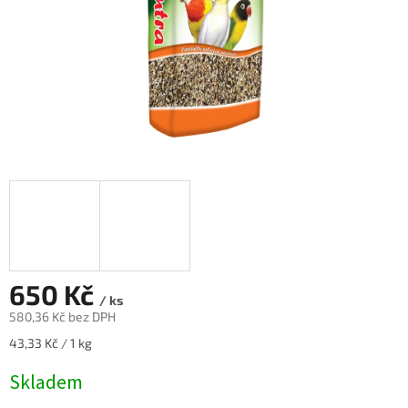
650 Kč
/ ks
580,36 Kč bez DPH
Měrná
43,33 Kč / 1 kg
cena:
Skladem