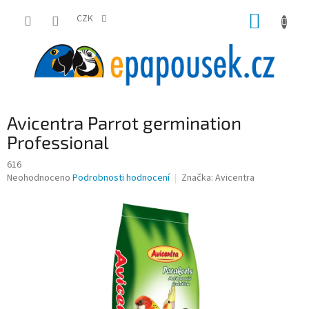
Přejít
NÁKUP
na
CZK
obsah
KOŠÍK
Avicentra Parrot germination
Professional
616
Průměrné
Neohodnoceno
Podrobnosti hodnocení
Značka:
Avicentra
hodnocení
produktu
je
0,0
z
5
hvězdiček.