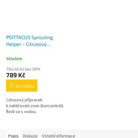
PSITTACUS Sprouting
Helper - Citrusový
nakličovací přípravek 250
ml
Skladem
704,46 Kč bez DPH
789 Kč
Do košíku
Citrusový přípravek
k nakličování zrnin (koncentrát).
Ředí se s vodou.
Popis
Diskuze
Ostatní informace