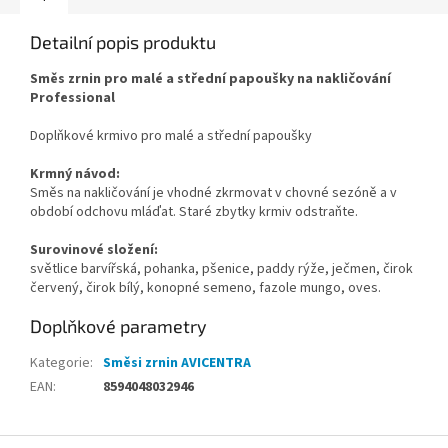
Detailní popis produktu
Směs zrnin pro malé a střední papoušky na nakličování
Professional
Doplňkové krmivo pro malé a střední papoušky
Krmný návod:
Směs na nakličování je vhodné zkrmovat v chovné sezóně a v
období odchovu mláďat. Staré zbytky krmiv odstraňte.
Surovinové složení:
světlice barvířská, pohanka, pšenice, paddy rýže, ječmen, čirok
červený, čirok bílý, konopné semeno, fazole mungo, oves.
Doplňkové parametry
Kategorie
:
Směsi zrnin AVICENTRA
EAN
:
8594048032946
Z