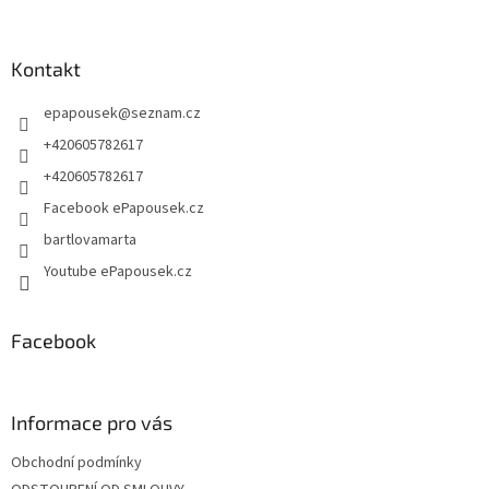
á
p
a
Kontakt
t
epapousek
@
seznam.cz
í
+420605782617
+420605782617
Facebook ePapousek.cz
bartlovamarta
Youtube ePapousek.cz
Facebook
Informace pro vás
Obchodní podmínky