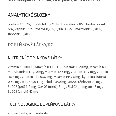
oves, konopné semeno, len, V.A.M. pelety, ústřice skořápky
ANALYTICKÉ SLOŽKY
protein 12,5%, obsah tuku 7%, hrubá vláknina 8%, hrubý popel
6%, vápník 0,9%, fosfor 0,4%, lysin 0,35%, methionin 0,30%,
threonin 0,40%
DOPLŇKOVÉ LÁTKY/KG
NUTRIČNÍ DOPLŇKOVÉ LÁTKY
vitamín A 8800 IU, vitamín D3 1600 IU, vitamín E 20 mg, vitamín K 1
mg, vitamín B1 1,30 mg, vitamín B2 5 mg, vitamín B3 7 mg, vitamín
B6 2 mg, vitamín B12 0,02 mg, vitamín PP 26 mg, kyselina listová
0,50 mg, biotin 0,04 mg, cholin 350 mg, 3b202 (železo) 20 mg,
3b202 (jód) 1,5 mg, 3b405 (měď) 7 mg, 3b502 (mangan) 48 mg,
3b603 (zinek) 45 mg
TECHNOLOGICKÉ DOPLŇKOVÉ LÁTKY
konzervanty, antioxidanty