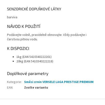
SENZORICKÉ DOPLŇKOVÉ LÁTKY
barviva
NÁVOD K POUŽITÍ
Podávejte volně, pravidelně obnovujte. Vždy podávejte i
čerstvou pitnou vodu.
K DISPOZICI
1kg (EAN 5410340222201)
20kg (EAN 5410340222218)
Doplňkové parametry
Kategorie
:
Směsi zrnin VERSELE LAGA PRESTIGE PREMIUM
EAN
:
Zvolte variantu
Z