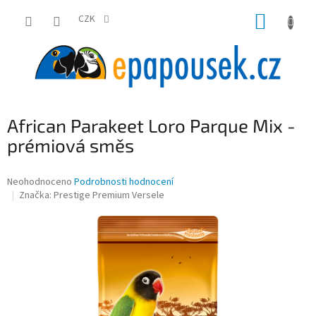
Přejít
NÁKUP
na
CZK
obsah
KOŠÍK
African Parakeet Loro Parque Mix -
prémiová směs
Průměrné
Neohodnoceno
Podrobnosti hodnocení
hodnocení
Značka:
Prestige Premium Versele
produktu
je
0,0
z
5
hvězdiček.