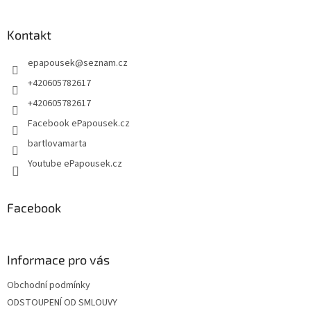
á
p
a
Kontakt
t
epapousek
@
seznam.cz
í
+420605782617
+420605782617
Facebook ePapousek.cz
bartlovamarta
Youtube ePapousek.cz
Facebook
Informace pro vás
Obchodní podmínky
ODSTOUPENÍ OD SMLOUVY