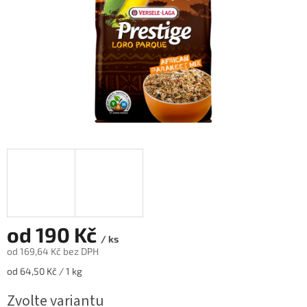
od
190 Kč
/ ks
od
169,64 Kč
bez DPH
Měrná
od 64,50 Kč / 1 kg
cena:
Zvolte variantu