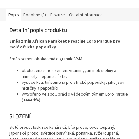
Dříve Orlux Eggfood dry...
Popis
Podobné (8)
Diskuze
Ostatní informace
Detailní popis produktu
Směs zrnin African Parakeet Prestige Loro Parque pro
malé africké papoušky.
Směs semen obohacená o granule VAM
obohacená směs semen: vitamíny, aminokyseliny a
minerály = optimální stav
vysoce kvalitní semena pro africké papoušky, jako jsou
hrdličky a papoušíci
vytvořeno ve spolupráci s vědeckým týmem Loro Parque
(Tenerife)
SLOŽENÍ
žluté proso, lesknice kanárská, bílé proso, oves loupaný,
japonské proso, světlice barvířská, pohanka, rýže loupaná,