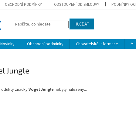
OBCHODNÍ PODMÍNKY
ODSTOUPENÍ OD SMLOUVY
PODMÍNKY OC
HLEDAT
Novinky
Obchodní podmínky
Chovatelské informace
Mi
l Jungle
rodukty značky
Vogel Jungle
nebyly nalezeny...