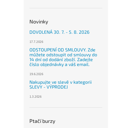
n
e
l
Novinky
DOVOLENÁ 30. 7. - 5. 8. 2026
17.7.2026
ODSTOUPENÍ OD SMLOUVY. Zde
můžete odstoupit od smlouvy do
14 dní od dodání zboží. Zadejte
číslo objednávky a váš email.
19.6.2026
Nakupujte ve slevě v kategorii
SLEVY - VÝPRODEJ
1.3.2026
Ptačí burzy