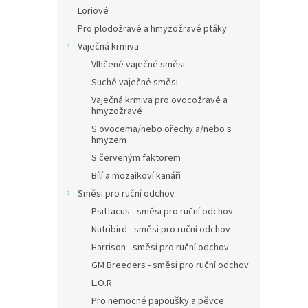
Loriové
Pro plodožravé a hmyzožravé ptáky
Vaječná krmiva
Vlhčené vaječné směsi
Suché vaječné směsi
Vaječná krmiva pro ovocožravé a
hmyzožravé
S ovocema/nebo ořechy a/nebo s
hmyzem
S červeným faktorem
Bílí a mozaikoví kanáři
Směsi pro ruční odchov
Psittacus - směsi pro ruční odchov
Nutribird - směsi pro ruční odchov
Harrison - směsi pro ruční odchov
GM Breeders - směsi pro ruční odchov
L.O.R.
Pro nemocné papoušky a pěvce