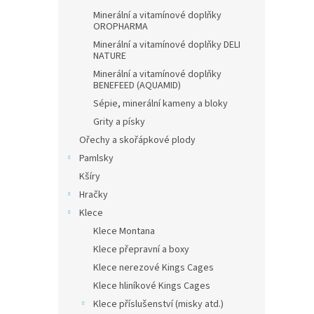
Minerální a vitamínové doplňky
OROPHARMA
Minerální a vitamínové doplňky DELI
NATURE
Minerální a vitamínové doplňky
BENEFEED (AQUAMID)
Sépie, minerální kameny a bloky
Grity a písky
Ořechy a skořápkové plody
Pamlsky
Kšíry
Hračky
Klece
Klece Montana
Klece přepravní a boxy
Klece nerezové Kings Cages
Klece hliníkové Kings Cages
Klece příslušenství (misky atd.)