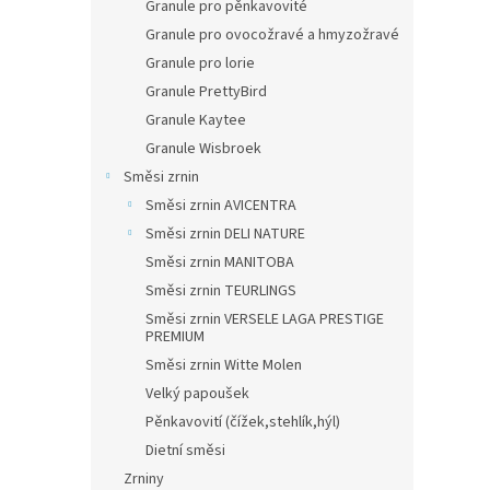
Granule pro pěnkavovité
Granule pro ovocožravé a hmyzožravé
Granule pro lorie
Granule PrettyBird
Granule Kaytee
Granule Wisbroek
Směsi zrnin
Směsi zrnin AVICENTRA
Směsi zrnin DELI NATURE
Směsi zrnin MANITOBA
Směsi zrnin TEURLINGS
Směsi zrnin VERSELE LAGA PRESTIGE
PREMIUM
Směsi zrnin Witte Molen
Velký papoušek
Pěnkavovití (čížek,stehlík,hýl)
Dietní směsi
Zrniny