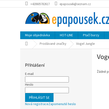
Přejít
+420605782617
epapousek@seznam.cz
na
obsah
Moje objednávka
HOT-LINE
Ptačí burzy
Domů
Prodávané značky
Vogel Jungle
P
Voge
o
s
Přihlášení
t
Žádné p
r
E-mail
a
n
Heslo
n
í
PŘIHLÁSIT SE
p
Nová registrace
Zapomenuté heslo
a