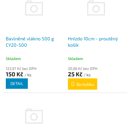
p
o
i
d
s
u
p
k
r
t
o
ů
d
Bavlněné vlákno 500 g
Hnízdo 10cm - proutěný
u
CY20-500
košík
k
t
Skladem
Skladem
ů
123,97 Kč bez DPH
20,66 Kč bez DPH
150 Kč
25 Kč
/ ks
/ ks
DETAIL
Do košíku