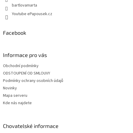
v
bartlovamarta
ý
p
Youtube ePapousek.cz
i
s
u
Facebook
Informace pro vás
Obchodní podmínky
ODSTOUPENÍ OD SMLOUVY
Podmínky ochrany osobních údajů
Novinky
Mapa serveru
Kde nás najdete
Chovatelské informace