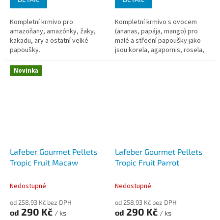
Kompletní krmivo pro
Kompletní krmivo s ovocem
amazoňany, amazónky, žaky,
(ananas, papája, mango) pro
kakadu, ary a ostatní velké
malé a střední papoušky jako
papoušky.
jsou korela, agapornis, rosela,
mníšek a podobné druhy.
Novinka
Lafeber Gourmet Pellets
Lafeber Gourmet Pellets
Tropic Fruit Macaw
Tropic Fruit Parrot
Nedostupné
Nedostupné
od 258,93 Kč bez DPH
od 258,93 Kč bez DPH
290 Kč
290 Kč
od
od
/ ks
/ ks