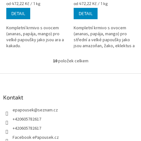
Měrná
Měrná
od 472,22 Kč / 1 kg
od 472,22 Kč / 1 kg
cena:
cena:
DETAIL
DETAIL
Kompletní krmivo s ovocem
Kompletní krmivo s ovocem
(ananas, papája, mango) pro
(ananas, papája, mango) pro
velké papoušky jako jsou ara a
střední a velké papoušky jako
kakadu.
jsou amazoňan, žako, eklektus a
podobné druhy.
10
položek celkem
O
v
l
Z
á
á
d
p
a
a
Kontakt
c
t
í
epapousek
@
seznam.cz
í
p
r
+420605782617
v
+420605782617
k
y
Facebook ePapousek.cz