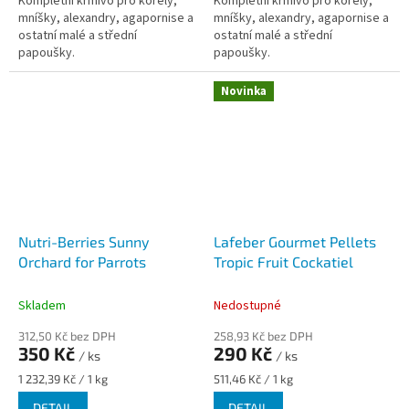
Kompletní krmivo pro korely,
Kompletní krmivo pro korely,
mníšky, alexandry, agapornise a
mníšky, alexandry, agapornise a
ostatní malé a střední
ostatní malé a střední
papoušky.
papoušky.
Novinka
Nutri-Berries Sunny
Lafeber Gourmet Pellets
Orchard for Parrots
Tropic Fruit Cockatiel
Skladem
Nedostupné
312,50 Kč bez DPH
258,93 Kč bez DPH
350 Kč
290 Kč
/ ks
/ ks
Měrná
Měrná
1 232,39 Kč / 1 kg
511,46 Kč / 1 kg
cena:
cena:
DETAIL
DETAIL