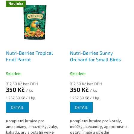
Novinka
Nutri-Berries Tropical
Nutri-Berries Sunny
Fruit Parrot
Orchard for Small Birds
Skladem
Skladem
312,50 Kč bez DPH
312,50 Kč bez DPH
350 Kč
350 Kč
/ ks
/ ks
Měrná
Měrná
1 232,39 Kč / 1 kg
1 232,39 Kč / 1 kg
cena:
cena:
DETAIL
DETAIL
Kompletní krmivo pro
Kompletní krmivo pro korely,
amazoňany, amazónky, žaky,
mníšky, alexandry, agapornise a
kakadu, ary a ostatní velké
ostatní malé a střední