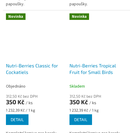
papoušky.
papoušky.
Novinka
Novinka
Nutri-Berries Classic for
Nutri-Berries Tropical
Cockatiels
Fruit for Small Birds
Objednáno
Skladem
312,50 Kč bez DPH
312,50 Kč bez DPH
350 Kč
350 Kč
/ ks
/ ks
Měrná
Měrná
1 232,39 Kč / 1 kg
1 232,39 Kč / 1 kg
cena:
cena:
DETAIL
DETAIL