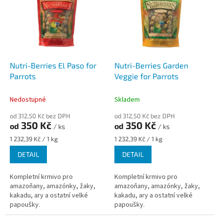
p
o
i
d
s
u
p
k
r
t
o
ů
d
Nutri-Berries El Paso for
Nutri-Berries Garden
u
Parrots
Veggie for Parrots
k
t
Nedostupné
Skladem
ů
od 312,50 Kč bez DPH
od 312,50 Kč bez DPH
350 Kč
350 Kč
od
od
/ ks
/ ks
Měrná
Měrná
1 232,39 Kč / 1 kg
1 232,39 Kč / 1 kg
cena:
cena:
DETAIL
DETAIL
Kompletní krmivo pro
Kompletní krmivo pro
amazoňany, amazónky, žaky,
amazoňany, amazónky, žaky,
kakadu, ary a ostatní velké
kakadu, ary a ostatní velké
papoušky.
papoušky.