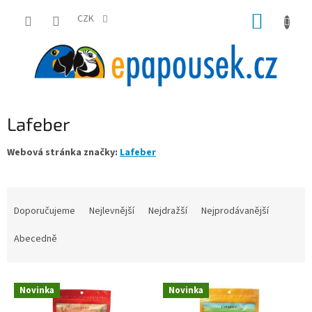
Přejít
NÁKUP
na
CZK
obsah
KOŠÍK
Lafeber
Webová stránka značky:
Lafeber
Ř
a
Doporučujeme
Nejlevnější
Nejdražší
Nejprodávanější
z
e
Abecedně
n
í
V
p
Novinka
Novinka
ý
r