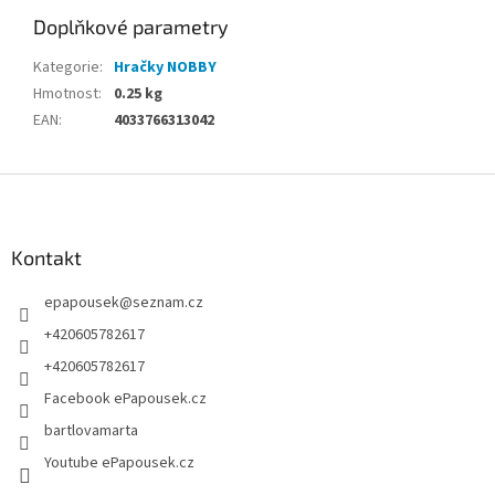
Doplňkové parametry
Kategorie
:
Hračky NOBBY
Hmotnost
:
0.25 kg
EAN
:
4033766313042
Z
á
p
a
Kontakt
t
epapousek
@
seznam.cz
í
+420605782617
+420605782617
Facebook ePapousek.cz
bartlovamarta
Youtube ePapousek.cz