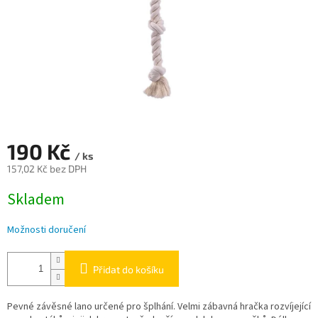
190 Kč
/ ks
157,02 Kč bez DPH
Měrná
Skladem
cena:
Možnosti doručení
Přidat do košíku
Pevné závěsné lano určené pro šplhání. Velmi zábavná hračka rozvíjející