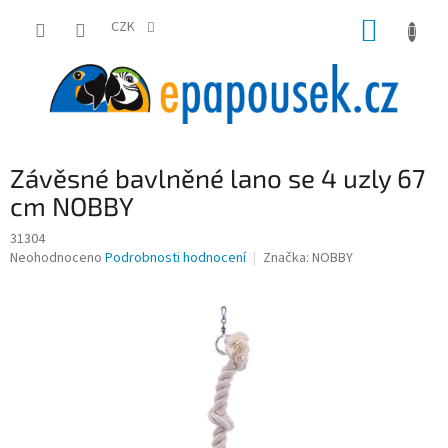
Přejít
NÁKUP
na
CZK
obsah
KOŠÍK
Závěsné bavlněné lano se 4 uzly 67
cm NOBBY
31304
Průměrné
Neohodnoceno
Podrobnosti hodnocení
Značka:
NOBBY
hodnocení
produktu
je
0,0
z
5
hvězdiček.