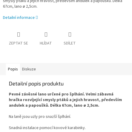
smysly ptáků a jejich hravost, především andulek a papoušků. Délka
67cm, lano ø 2,5cm.
Detailní informace
ZEPTAT SE
HLÍDAT
SDÍLET
Popis
Diskuze
Detailní popis produktu
Pevné závěsné lano určené pro šplhání. Velmi zábavná
hračka rozvíjející smysly ptáků a jejich hravost, především
andulek a papoušků. Délka 67cm, lano ø 2,5cm.
Na laně jsou uzly pro snazší šplhání.
Snadná instalace pomocí kovové karabinky.