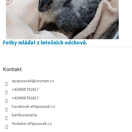
Fotky mláďat z letošních odchovů.
Z
á
p
a
Kontakt
t
epapousek
@
seznam.cz
í
+420605782617
+420605782617
Facebook ePapousek.cz
bartlovamarta
Youtube ePapousek.cz