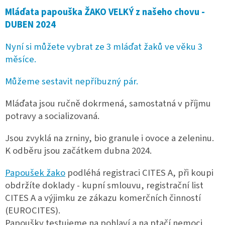
Mláďa
ta papo
uška ŽAKO VELKÝ z našeho chovu -
DUBEN 2024
Nyní si můžete vybrat ze 3 mlá
ďat žaků ve věku 3
měsíce.
Můžeme sestavit nepříbuzný pár.
Mláďata jsou ručně dokrmená, samostatná v pří
jmu
potravy a socializovaná.
Jsou zvyklá na zrniny, bio granule i ovoce a zeleninu.
K odběru jsou začátkem dubna 2024.
Papoušek žako
podléhá registraci CITES A, při koupi
obdržíte doklady - kupní smlouvu, registrační list
CITES A a výjimku ze zákazu komerčních činností
(EUROCITES).
Papoušky testujeme na pohlaví a na ptačí nemoci