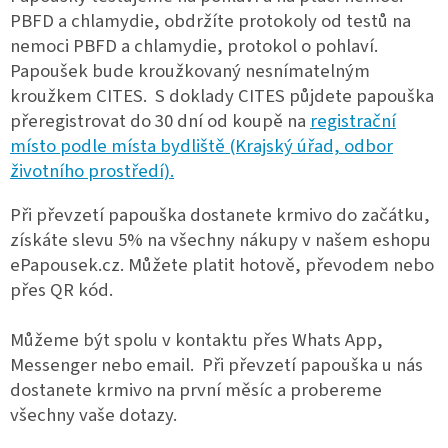
PBFD a chlamydie, obdržíte protokoly od testů na
nemoci PBFD a chlamydie, protokol o pohlaví.
Papoušek bude kroužkovaný nesnímatelným
kroužkem CITES. S doklady CITES půjdete papouška
přeregistrovat do 30 dní od koupě na
registrační
místo podle místa bydliště (Krajský úřad, odbor
životního prostředí).
Při převzetí papouška dostanete krmivo do začátku,
získáte slevu 5% na všechny nákupy v našem eshopu
ePapousek.cz. Můžete platit hotově, převodem nebo
přes QR kód.
Můžeme být spolu v kontaktu přes Whats App,
Messenger nebo email. Při převzetí papouška u nás
dostanete krmivo na první měsíc a probereme
všechny vaše dotazy.