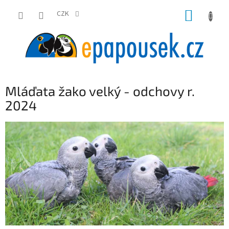
Přejít
NÁKUP
na
CZK
obsah
KOŠÍK
Mláďata žako velký - odchovy r.
2024