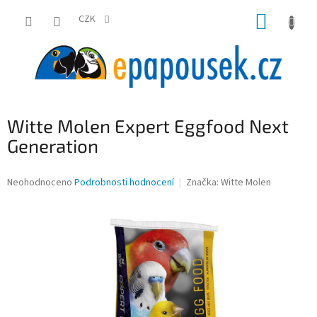
Přejít
NÁKUP
na
CZK
obsah
KOŠÍK
Witte Molen Expert Eggfood Next
Generation
Průměrné
Neohodnoceno
Podrobnosti hodnocení
Značka:
Witte Molen
hodnocení
produktu
je
0,0
z
5
hvězdiček.