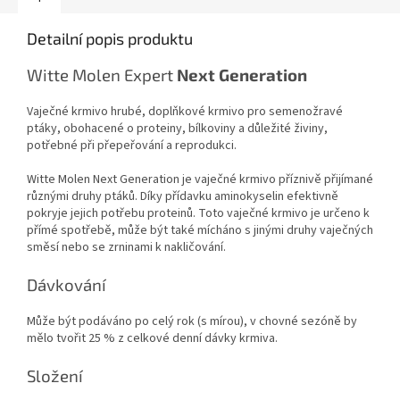
Detailní popis produktu
Witte Molen Expert
Next Generation
Vaječné krmivo hrubé, doplňkové krmivo pro semenožravé
ptáky, obohacené o proteiny, bílkoviny a důležité živiny,
potřebné při přepeřování a reprodukci.
Witte Molen Next Generation je vaječné krmivo příznivě přijímané
různými druhy ptáků. Díky přídavku aminokyselin efektivně
pokryje jejich potřebu proteinů. Toto vaječné krmivo je určeno k
přímé spotřebě, může být také mícháno s jinými druhy vaječných
směsí nebo se zrninami k nakličování.
Dávkování
Může být podáváno po celý rok (s mírou), v chovné sezóně by
mělo tvořit 25 % z celkové denní dávky krmiva.
Složení