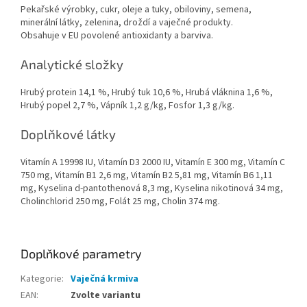
Pekařské výrobky, cukr, oleje a tuky, obiloviny, semena,
minerální látky, zelenina, droždí a vaječné produkty.
Obsahuje v EU povolené antioxidanty a barviva.
Analytické složky
Hrubý protein 14,1 %, Hrubý tuk 10,6 %, Hrubá vláknina 1,6 %,
Hrubý popel 2,7 %, Vápník 1,2 g/kg, Fosfor 1,3 g/kg.
Doplňkové látky
Vitamín A 19998 IU, Vitamín D3 2000 IU, Vitamín E 300 mg, Vitamín C
750 mg, Vitamín B1 2,6 mg, Vitamín B2 5,81 mg, Vitamín B6 1,11
mg, Kyselina d-pantothenová 8,3 mg, Kyselina nikotinová 34 mg,
Cholinchlorid 250 mg, Folát 25 mg, Cholin 374 mg.
Doplňkové parametry
Kategorie
:
Vaječná krmiva
EAN
:
Zvolte variantu