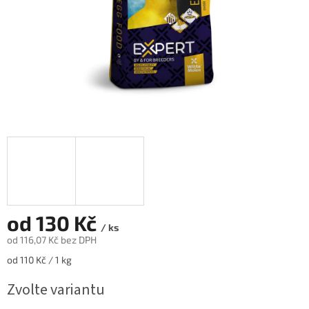
od
130 Kč
/ ks
od
116,07 Kč
bez DPH
Měrná
od 110 Kč / 1 kg
cena:
Zvolte variantu