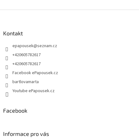
Z
á
p
a
Kontakt
t
epapousek
@
seznam.cz
í
+420605782617
+420605782617
Facebook ePapousek.cz
bartlovamarta
Youtube ePapousek.cz
Facebook
Informace pro vás