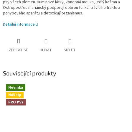
psy všech plemen. Huminové látky, konopná mouka, jedlý kaštan a
Ostropestřec mariánský podporují dobrou funkci trávícího traktu a
pohybového aparátu a detoxikují organismus.
Detailní informace
ZEPTAT SE
HLÍDAT
SDÍLET
Související produkty
Novinka
Náš tip
PRO PSY