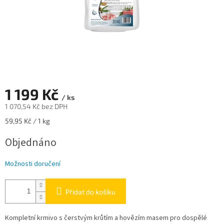
1 199 Kč
/ ks
1 070,54 Kč bez DPH
Měrná
59,95 Kč / 1 kg
cena:
Objednáno
Možnosti doručení
Přidat do košíku
Kompletní krmivo s čerstvým krůtím a hovězím masem pro dospělé