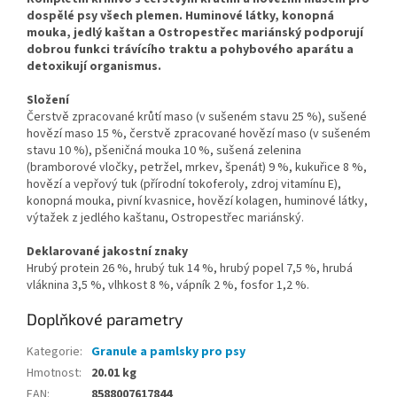
dospělé psy všech plemen. Huminové látky, konopná
mouka, jedlý kaštan a Ostropestřec mariánský podporují
dobrou funkci trávícího traktu a pohybového aparátu a
detoxikují organismus.
Složení
Čerstvě zpracované krůtí maso (v sušeném stavu 25 %), sušené
hovězí maso 15 %, čerstvě zpracované hovězí maso (v sušeném
stavu 10 %), pšeničná mouka 10 %, sušená zelenina
(bramborové vločky, petržel, mrkev, špenát) 9 %, kukuřice 8 %,
hovězí a vepřový tuk (přírodní tokoferoly, zdroj vitamínu E),
konopná mouka, pivní kvasnice, hovězí kolagen, huminové látky,
výtažek z jedlého kaštanu, Ostropestřec mariánský.
Deklarované jakostní znaky
Hrubý protein 26 %, hrubý tuk 14 %, hrubý popel 7,5 %, hrubá
vláknina 3,5 %, vlhkost 8 %, vápník 2 %, fosfor 1,2 %.
Doplňkové parametry
Kategorie
:
Granule a pamlsky pro psy
Hmotnost
:
20.01 kg
EAN
:
8588007617844