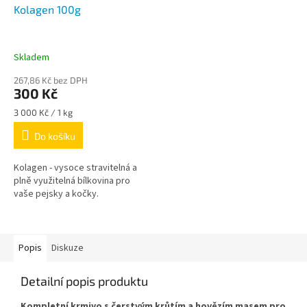
Kolagen 100g
Skladem
267,86 Kč bez DPH
300 Kč
Měrná
3 000 Kč / 1 kg
cena:
Do košíku
Kolagen - vysoce stravitelná a
plně využitelná bílkovina pro
vaše pejsky a kočky.
Popis
Diskuze
Detailní popis produktu
Kompletní krmivo s čerstvým krůtím a hovězím masem pro