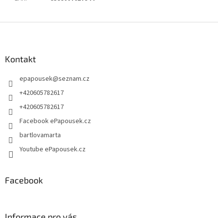
Z
á
p
a
Kontakt
t
epapousek
@
seznam.cz
í
+420605782617
+420605782617
Facebook ePapousek.cz
bartlovamarta
Youtube ePapousek.cz
Facebook
Informace pro vás