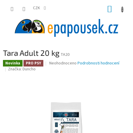
Přejít
NÁKUP
na
CZK
obsah
KOŠÍK
Tara Adult 20 kg
TA20
Průměrné
Neohodnoceno
Podrobnosti hodnocení
Novinka
PRO PSY
hodnocení
Značka:
Duncho
produktu
je
0,0
z
5
hvězdiček.