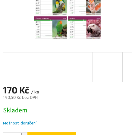
170 Kč
/ ks
140,50 Kč bez DPH
Měrná
Skladem
cena:
Možnosti doručení