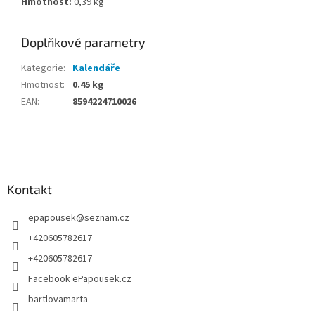
Hmotnost:
0,39 kg
Doplňkové parametry
Kategorie
:
Kalendáře
Hmotnost
:
0.45 kg
EAN
:
8594224710026
Z
á
p
a
Kontakt
t
epapousek
@
seznam.cz
í
+420605782617
+420605782617
Facebook ePapousek.cz
bartlovamarta