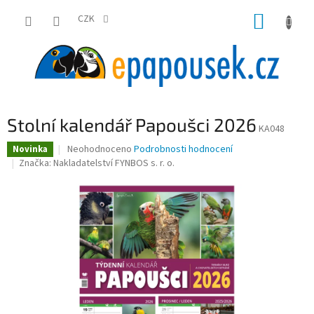
Přejít
NÁKUP
na
CZK
obsah
KOŠÍK
Stolní kalendář Papoušci 2026
KA048
Průměrné
Neohodnoceno
Podrobnosti hodnocení
Novinka
hodnocení
Značka:
Nakladatelství FYNBOS s. r. o.
produktu
je
0,0
z
5
hvězdiček.