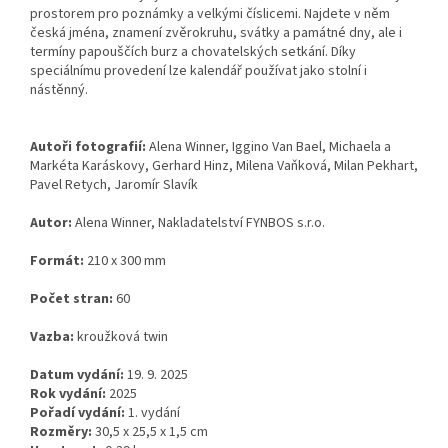
prostorem pro poznámky a velkými číslicemi. Najdete v něm
česká jména, znamení zvěrokruhu, svátky a památné dny, ale i
termíny papouščích burz a chovatelských setkání. Díky
speciálnímu provedení lze kalendář používat jako stolní i
nástěnný.
Autoři fotografií:
Alena Winner, Iggino Van Bael, Michaela a
Markéta Karáskovy, Gerhard Hinz, Milena Vaňková, Milan Pekhart,
Pavel Retych, Jaromír Slavík
Autor:
Alena Winner, Nakladatelství FYNBOS s.r.o.
Formát:
210 x 300 mm
Počet stran:
60
Vazba:
kroužková twin
Datum vydání:
19. 9. 2025
Rok vydání:
2025
Pořadí vydání:
1. vydání
Rozměry:
30,5 x 25,5 x 1,5 cm