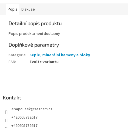
Popis
Diskuze
Detailní popis produktu
Popis produktu není dostupný
Doplňkové parametry
Kategorie
:
Sepie, minerální kameny a bloky
EAN
:
Zvolte variantu
Z
á
p
a
Kontakt
t
epapousek
@
seznam.cz
í
+420605782617
+420605782617