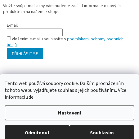
Vložte svůj e-mail a my vám budeme zasílat informace o nových
produktech na našem e-shopu.
E-mail
Vložením e-mailu souhlasíte s
podmínkami ochrany osobních
údajů
PŘIHLÁSIT SE
Milan Bartl chovatelské stránky
Tento web používá soubory cookie. Dalším procházením
tohoto webu vyjadřujete souhlas s jejich používáním.. Více
informací
zde
.
Vytvořil Shoptet
Nastavení
Copyright 2026
ePapousek.cz
. Všechna práva vyhrazena.
Upravit
Odmítnout
Souhlasím
nastavení cookies