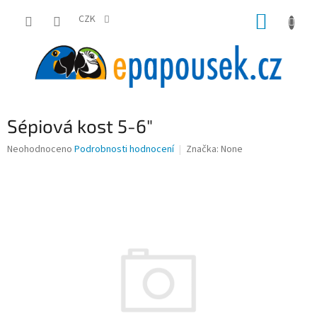
Přejít
NÁKUP
na
CZK
obsah
KOŠÍK
Sépiová kost 5-6"
Průměrné
Neohodnoceno
Podrobnosti hodnocení
Značka:
None
hodnocení
produktu
je
0,0
z
5
hvězdiček.