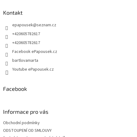
p
a
Kontakt
t
epapousek
@
seznam.cz
í
+420605782617
+420605782617
Facebook ePapousek.cz
bartlovamarta
Youtube ePapousek.cz
Facebook
Informace pro vás
Obchodní podmínky
ODSTOUPENÍ OD SMLOUVY