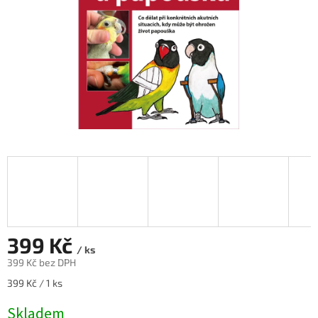
399 Kč
/ ks
399 Kč bez DPH
Měrná
399 Kč / 1 ks
cena:
Skladem