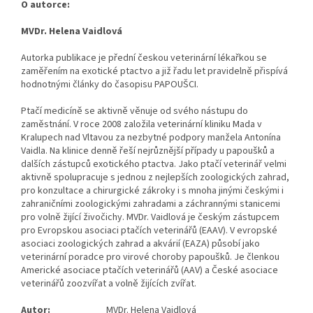
O autorce:
MVDr. Helena Vaidlová
Autorka publikace je přední českou veterinární lékařkou se
zaměřením na exotické ptactvo a již řadu let pravidelně přispívá
hodnotnými články do časopisu PAPOUŠCI.
Ptačí medicíně se aktivně věnuje od svého nástupu do
zaměstnání. V roce 2008 založila veterinární kliniku Mada v
Kralupech nad Vltavou za nezbytné podpory manžela Antonína
Vaidla. Na klinice denně řeší nejrůznější případy u papoušků a
dalších zástupců exotického ptactva. Jako ptačí veterinář velmi
aktivně spolupracuje s jednou z nejlepších zoologických zahrad,
pro konzultace a chirurgické zákroky i s mnoha jinými českými i
zahraničními zoologickými zahradami a záchrannými stanicemi
pro volně žijící živočichy. MVDr. Vaidlová je českým zástupcem
pro Evropskou asociaci ptačích veterinářů (EAAV). V evropské
asociaci zoologických zahrad a akvárií (EAZA) působí jako
veterinární poradce pro virové choroby papoušků. Je členkou
Americké asociace ptačích veterinářů (AAV) a České asociace
veterinářů zoozvířat a volně žijících zvířat.
Autor:
MVDr. Helena Vaidlová