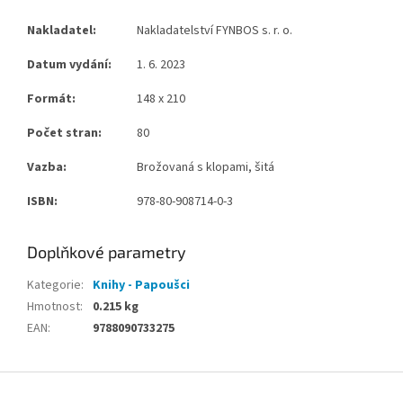
Nakladatel:
Nakladatelství FYNBOS s. r. o.
Datum vydání:
1. 6. 2023
Formát:
148 x 210
Počet stran:
80
Vazba:
Brožovaná s klopami, šitá
ISBN:
978-80-908714-0-3
Doplňkové parametry
Kategorie
:
Knihy - Papoušci
Hmotnost
:
0.215 kg
EAN
:
9788090733275
Z
á