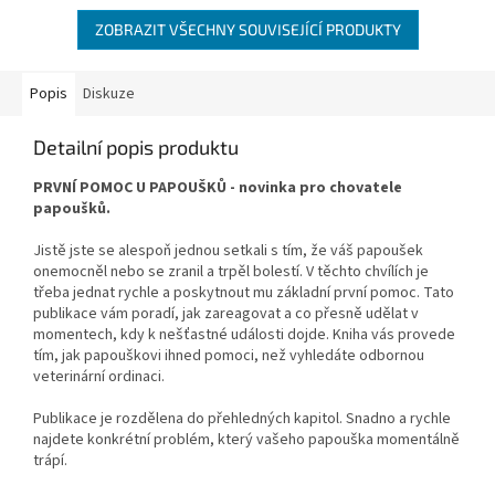
ZOBRAZIT VŠECHNY SOUVISEJÍCÍ PRODUKTY
Popis
Diskuze
Detailní popis produktu
PRVNÍ POMOC U PAPOUŠKŮ - novinka pro chovatele
papoušků.
Jistě jste se alespoň jednou setkali s tím, že váš papoušek
onemocněl nebo se zranil a trpěl bolestí. V těchto chvílích je
třeba jednat rychle a poskytnout mu základní první pomoc. Tato
publikace vám poradí, jak zareagovat a co přesně udělat v
momentech, kdy k nešťastné události dojde. Kniha vás provede
tím, jak papouškovi ihned pomoci, než vyhledáte odbornou
veterinární ordinaci.
Publikace je rozdělena do přehledných kapitol. Snadno a rychle
najdete konkrétní problém, který vašeho papouška momentálně
trápí.