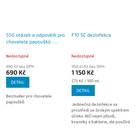
550 otázek a odpovědí pro
F10 SC dezinfekce
chovatele papoušků -
MVDr. Helena Vaidlová,
Antonín Vaidl
Nedostupné
Nedostupné
690 Kč bez DPH
950,41 Kč bez DPH
690 Kč
1 150 Kč
Měrná
575 Kč / 100 ml
DETAIL
cena:
DETAIL
Bestseller pro chovatele
papoušků.
Jedinečná dezinfekce na
prostředí se širokým spektrem
účinku. Ničí nejen plísně,
kvasinky a bakterie, ale používá
se především k likvidaci i těch
nejodolnějších virů jako je...