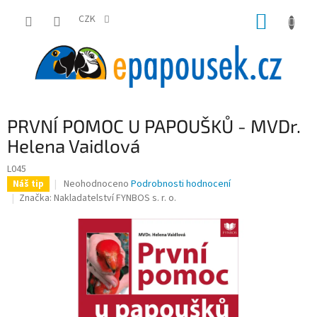
Přejít
NÁKUP
na
CZK
obsah
KOŠÍK
PRVNÍ POMOC U PAPOUŠKŮ - MVDr.
Helena Vaidlová
L045
Průměrné
Neohodnoceno
Podrobnosti hodnocení
Náš tip
hodnocení
Značka:
Nakladatelství FYNBOS s. r. o.
produktu
je
0,0
z
5
hvězdiček.