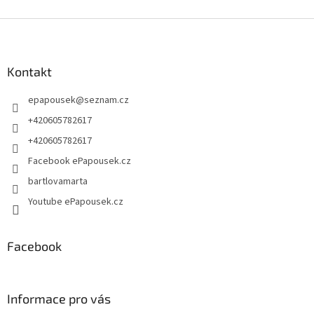
Z
á
p
a
Kontakt
t
epapousek
@
seznam.cz
í
+420605782617
+420605782617
Facebook ePapousek.cz
bartlovamarta
Youtube ePapousek.cz
Facebook
Informace pro vás