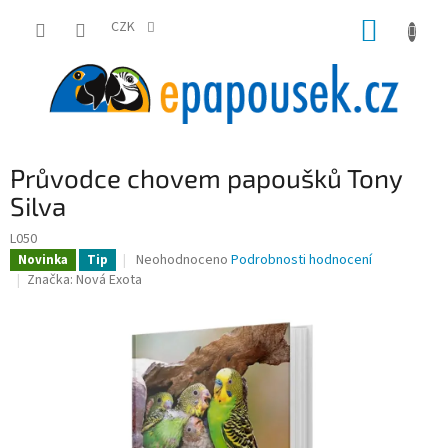
Přejít
NÁKUP
na
CZK
obsah
KOŠÍK
Průvodce chovem papoušků Tony
Silva
L050
Průměrné
Neohodnoceno
Podrobnosti hodnocení
Novinka
Tip
hodnocení
Značka:
Nová Exota
produktu
je
0,0
z
5
hvězdiček.