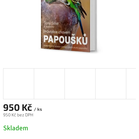
950 Kč
/ ks
950 Kč bez DPH
Měrná
Skladem
cena: