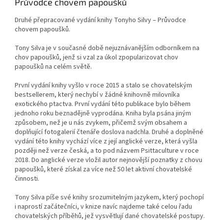
Průvodce chovem papoušků
Druhé přepracované vydání knihy Tonyho Silvy – Průvodce
chovem papoušků.
Tony Silva je v současné době nejuznávanějším odborníkem na
chov papoušků, jenž si vzal za úkol zpopularizovat chov
papoušků na celém světě.
První vydání knihy vyšlo v roce 2015 a stalo se chovatelským
bestsellerem, který nechybí v žádné knihovně milovníka
exotického ptactva. První vydání této publikace bylo během
jednoho roku beznadějně vyprodána. Kniha byla psána jiným
způsobem, než je u nás zvykem, přičemž svým obsahem a
doplňující fotogalerií čtenáře doslova nadchla. Druhé a doplněné
vydání této knihy vychází více z její anglické verze, která vyšla
později než verze česká, a to pod názvem Psittaculture v roce
2018. Do anglické verze vložil autor nejnovější poznatky z chovu
papoušků, které získal za více než 50 let aktivní chovatelské
činnosti.
Tony Silva píše své knihy srozumitelným jazykem, který pochopí
i naprostí začátečníci, v knize navíc najdeme také celou řadu
chovatelských příběhů, jež vysvětlují dané chovatelské postupy.