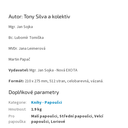
Autor: Tony Silva a kolektiv
Mgr. Jan Sojka
Bc. Lubomír Tomiška
MVDr. Jana Leimerová
Martin Papač
Vydavatel:
Mgr. Jan Sojka - Nová EXOTA
Formát:
210 x 275 mm, 512 stran, celobarevná, vázaná.
Doplňkové parametry
Kategorie
:
Knihy - Papoušci
Hmotnost
:
1.9 kg
Pro
Malí papoušci, Střední papoušci, Velcí
papouška
:
papoušci, Loriové