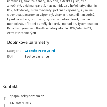
(vitamín C), síran železnatý, D-biotin, extrakt z juky, oxid
zinečnatý, oxid manganatý, niacinamid, oxid hořečnatý, vitamín
B12, tokoferoly, síran měďnatý, jodičnan vápenatý, kyselina
citronová, pantotenan vápenatý, Vitamín A, seleničitan sodný,
kyselina listová, riboflavin, pyridoxin hydrochlorid, thiamin
mononitrát, přírodní a umělých barviv, menadion, fytomenadion
Dimethylpyrimidinol Bisulfite (zdroj vitamínu K3), Vitamín D3,
extrakt z rozmarýnu.
Doplňkové parametry
Kategorie
:
Granule PrettyBird
EAN
:
Zvolte variantu
Z
á
p
a
Kontakt
t
epapousek
@
seznam.cz
í
+420605782617