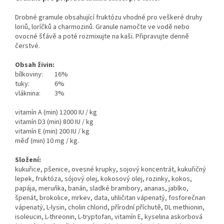
Drobné gramule obsahující fruktózu vhodné pro veškeré druhy
loriů, loríčků a charmozinů. Granule namočte ve vodě nebo
ovocné šťávě a poté rozmixujte na kaši. Připravujte denně
čerstvé.
Obsah živin:
bílkoviny:
16%
tuky:
6%
vláknina:
3%
vitamín A (min) 12000 IU / kg
vitamín D3 (min) 800 IU / kg
vitamín E (min) 200 IU / kg
měď (min) 10 mg / kg.
Složení:
kukuřice, pšenice, ovesné krupky, sojový koncentrát, kukuřičný
lepek, fruktóza, sójový olej, kokosový olej, rozinky, kokos,
papája, meruňka, banán, sladké brambory, ananas, jablko,
špenát, brokolice, mrkev, data, uhličitan vápenatý, fosforečnan
vápenatý, L-lysin, cholin chlorid, přírodní příchutě, DL methionin,
isoleucin, L-threonin, L-tryptofan, vitamín E, kyselina askorbová