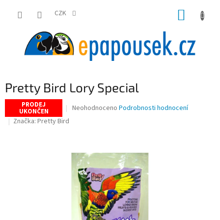
Přejít
NÁKUP
na
CZK
obsah
KOŠÍK
Pretty Bird Lory Special
PRODEJ
Průměrné
Neohodnoceno
Podrobnosti hodnocení
UKONČEN
hodnocení
Značka:
Pretty Bird
produktu
je
0,0
z
5
hvězdiček.