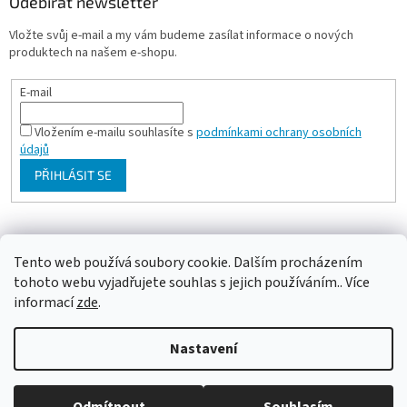
Odebírat newsletter
Vložte svůj e-mail a my vám budeme zasílat informace o nových
produktech na našem e-shopu.
E-mail
Vložením e-mailu souhlasíte s
podmínkami ochrany osobních
údajů
PŘIHLÁSIT SE
Milan Bartl chovatelské stránky
Tento web používá soubory cookie. Dalším procházením
tohoto webu vyjadřujete souhlas s jejich používáním.. Více
informací
zde
.
Vytvořil Shoptet
Nastavení
Copyright 2026
ePapousek.cz
. Všechna práva vyhrazena.
Upravit