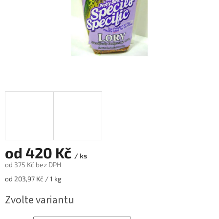
od
420 Kč
/ ks
od
375 Kč
bez DPH
Měrná
od 203,97 Kč / 1 kg
cena:
Zvolte variantu